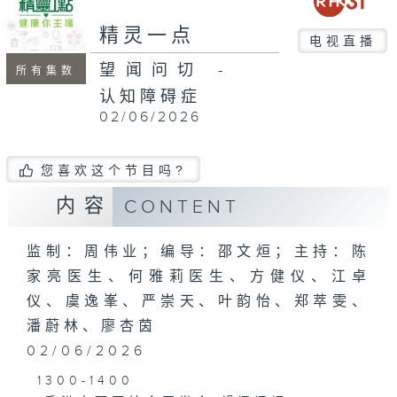
seconds
精灵一点
电视直播
望闻问切 -
所有集数
认知障碍症
02/06/2026
您喜欢这个节目吗?
内容
CONTENT
监制：周伟业；编导：邵文烜；主持：陈
家亮医生、何雅莉医生、方健仪、江卓
仪、虞逸峯、严崇天、叶韵怡、郑萃雯、
潘蔚林、廖杏茵
02/06/2026
1300-1400