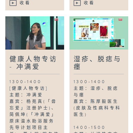
收看
收看
健康人物专访
湿疹、脱痣与
- 冲满爱
癦
1300-1400
1300-1400
[健康人物专访]
主题：湿疹、脱痣
主题：冲满爱
与癦
嘉宾：杨苑真(「毋
嘉宾：陈厚毅医生
忘爱」注册护士)、
(皮肤及性病科专科
简佩坤(「冲满爱」
医生)
原床温水助浴服务
先导计划项目主
1400-1500