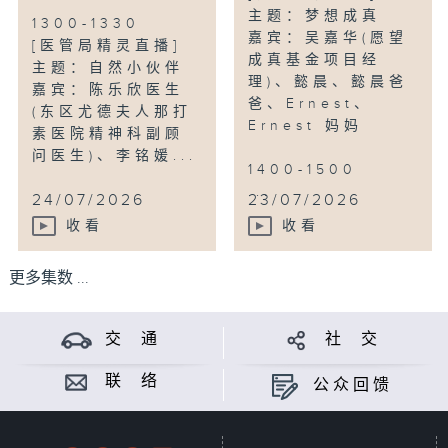
主题：梦想成真
1300-1330
嘉宾：吴嘉华(愿望
[医管局精灵直播]
成真基金项目经
主题：自然小伙伴
理)、懿晨、懿晨爸
嘉宾：陈乐欣医生
爸、Ernest、
(东区尤德夫人那打
Ernest 妈妈
素医院精神科副顾
问医生)、李铭媛...
1400-1500
...
24/07/2026
23/07/2026
收看
收看
更多集数 ...
交 通
社 交
联 络
公众回馈