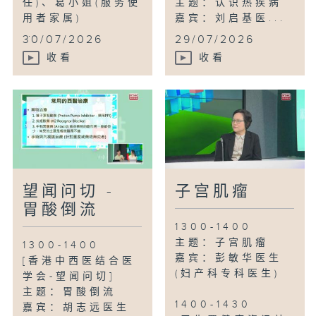
任)、葛小姐(服务使
主题：认识热疾病
用者家属)
嘉宾：刘启基医...
...
30/07/2026
29/07/2026
收看
收看
望闻问切 -
子宫肌瘤
胃酸倒流
1300-1400
主题：子宫肌瘤
1300-1400
嘉宾：彭敏华医生
[香港中西医结合医
(妇产科专科医生)
学会-望闻问切]
主题：胃酸倒流
1400-1430
嘉宾：胡志远医生