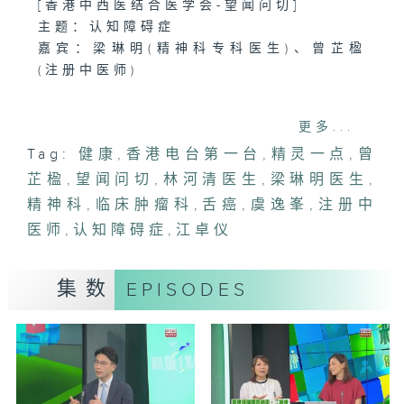
[香港中西医结合医学会-望闻问切]
主题：认知障碍症
嘉宾：梁琳明(精神科专科医生)、曾芷楹
(注册中医师)
1400-1500
更多...
主题：舌癌
Tag:
健康
,
香港电台第一台
,
精灵一点
,
曾
嘉宾：林河清医生(临床肿瘤科专科医生)
芷楹
,
望闻问切
,
林河清医生
,
梁琳明医生
,
精神科
,
临床肿瘤科
,
舌癌
,
虞逸峯
,
注册中
医师
,
认知障碍症
,
江卓仪
集数
EPISODES