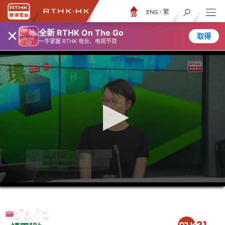
ENG
/
繁
×
全新 RTHK On The Go
取得
一手掌握 RTHK 电台、电视节目
0
seconds
of
37
minutes,
19