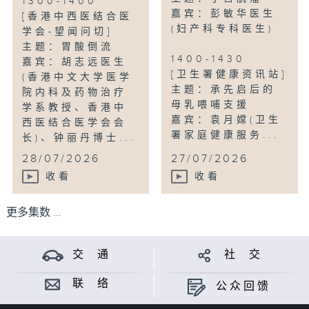
1300-1400
嘉宾：彭敏华医生
[香港中西医结合医
(妇产科专科医生)
学会-望闻问切]
主题：胃酸倒流
1400-1430
嘉宾：胡志远医生
[卫生署健康资讯站]
(香港中文大学医学
主题：承先启后的
院内科及药物治疗
母乳喂哺支援
学系教授、香港中
嘉宾：袁月嫦(卫生
西医结合医学会会
署家庭健康服务...
长)、钟丽丹博士...
28/07/2026
27/07/2026
收看
收看
更多集数 ...
交 通
社 交
联 络
公众回馈