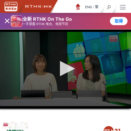
ENG
/
繁
×
全新 RTHK On The Go
取得
一手掌握 RTHK 电台、电视节目
0
seconds
of
38
minutes,
37