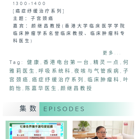
1300-1400
[癌症纾缓治疗系列]
主题：子宫颈癌
嘉宾：颜继昌教授(香港大学临床医学学院
临床肿瘤学系名誉临床教授、临床肿瘤科专
科医生)
更多...
1400-1500
Tag:
健康
,
香港电台第一台
,
精灵一点
,
何
主题：夜咳与气管疾病
雅莉医生
嘉宾：陈嘉华医生(呼吸系统科专科医生)
,
呼吸系统科
,
夜咳与气管疾病
,
子
宫颈癌
,
癌症纾缓治疗系列
,
临床肿瘤科
,
叶
韵怡
,
陈嘉华医生
,
颜继昌教授
集数
EPISODES