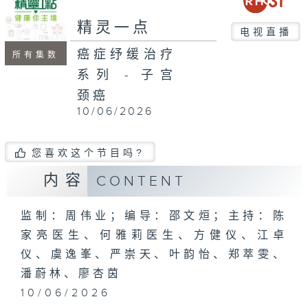
seconds
精灵一点
电视直播
癌症纾缓治疗
所有集数
系列 - 子宫
颈癌
10/06/2026
您喜欢这个节目吗?
内容
CONTENT
监制：周伟业；编导：邵文烜；主持：陈
家亮医生、何雅莉医生、方健仪、江卓
仪、虞逸峯、严崇天、叶韵怡、郑萃雯、
潘蔚林、廖杏茵
10/06/2026