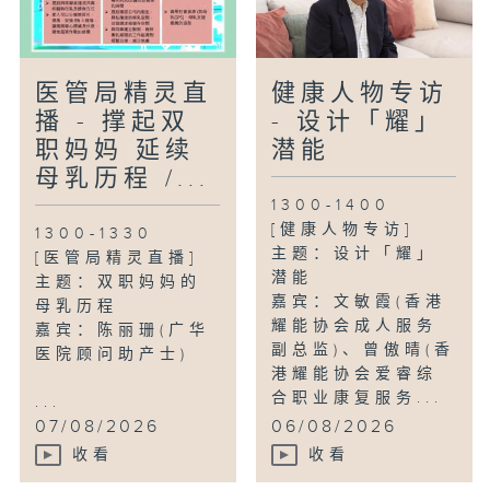
医管局精灵直
健康人物专访
播 - 撑起双
- 设计「耀」
职妈妈 延续
潜能
母乳历程 /...
1300-1400
[健康人物专访]
1300-1330
主题：设计「耀」
[医管局精灵直播]
潜能
主题：双职妈妈的
嘉宾：文敏霞(香港
母乳历程
耀能协会成人服务
嘉宾：陈丽珊(广华
副总监)、曾傲晴(香
医院顾问助产士)
港耀能协会爱睿综
合职业康复服务...
...
07/08/2026
06/08/2026
收看
收看