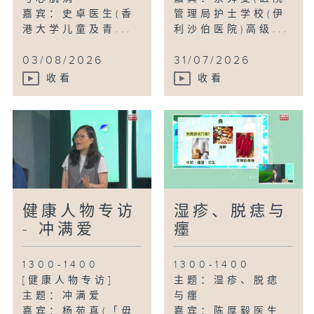
嘉宾：史卓医生(香
管理局护士学校(伊
港大学儿童及青...
利沙伯医院)高级...
03/08/2026
31/07/2026
收看
收看
健康人物专访
湿疹、脱痣与
- 冲满爱
癦
1300-1400
1300-1400
[健康人物专访]
主题：湿疹、脱痣
主题：冲满爱
与癦
嘉宾：杨苑真(「毋
嘉宾：陈厚毅医生