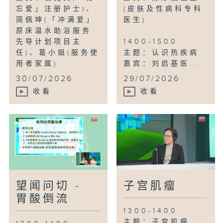
忘爱」注册护士)、
(皮肤及性病科专科
简佩坤(「冲满爱」
医生)
原床温水助浴服务
先导计划项目主
1400-1500
任)、葛小姐(服务使
主题：认识热疾病
用者家属)
嘉宾：刘启基医...
...
30/07/2026
29/07/2026
收看
收看
望闻问切 -
子宫肌瘤
胃酸倒流
1300-1400
主题：子宫肌瘤