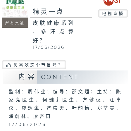
seconds
精灵一点
电视直播
皮肤健康系列
所有集数
- 多汗点算
好？
17/06/2026
您喜欢这个节目吗?
内容
CONTENT
监制：周伟业；编导：邵文烜；主持：陈
家亮医生、何雅莉医生、方健仪、江卓
仪、虞逸峯、严崇天、叶韵怡、郑萃雯、
潘蔚林、廖杏茵
17/06/2026