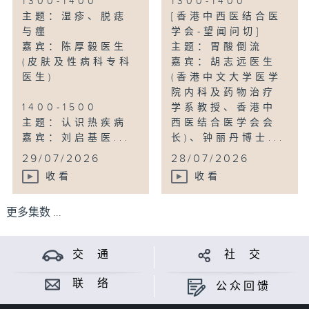
1300-1400
1300-1400
主题：湿疹、脱痣
[香港中西医结合医
与癦
学会-望闻问切]
嘉宾：陈厚毅医生
主题：胃酸倒流
(皮肤及性病科专科
嘉宾：胡志远医生
医生)
(香港中文大学医学
院内科及药物治疗
1400-1500
学系教授、香港中
主题：认识热疾病
西医结合医学会会
嘉宾：刘启基医...
长)、钟丽丹博士...
29/07/2026
28/07/2026
收看
收看
更多集数 ...
交 通
社 交
联 络
公众回馈