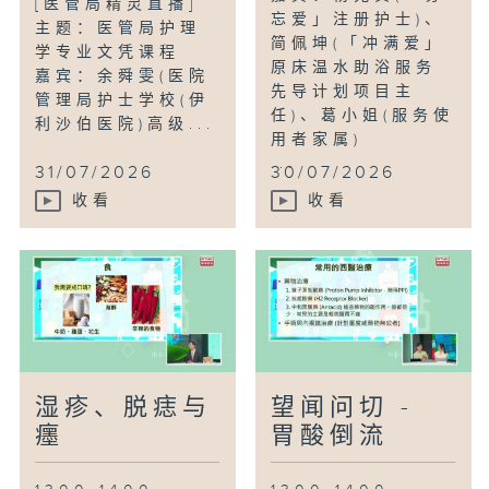
[医管局精灵直播]
忘爱」注册护士)、
主题：医管局护理
简佩坤(「冲满爱」
学专业文凭课程
原床温水助浴服务
嘉宾：余舜雯(医院
先导计划项目主
管理局护士学校(伊
任)、葛小姐(服务使
利沙伯医院)高级...
用者家属)
...
31/07/2026
30/07/2026
收看
收看
湿疹、脱痣与
望闻问切 -
癦
胃酸倒流