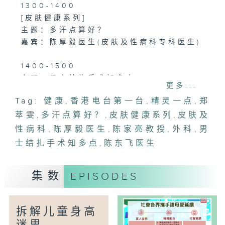
1300-1400
[皮肤健康系列]
主题：多汗点算好？
嘉宾：陈厚毅医生(皮肤及性病科专科医生)
1400-1500
主题：男士结扎手术知多点
更多...
嘉宾：陈东飞医生(外科专科医生)
Tag:
健康
,
香港电台第一台
,
精灵一点
,
郑
萃雯
,
多汗点算好？
,
皮肤健康系列
,
皮肤及
性病科
,
陈厚毅医生
,
陈家亮教授
,
外科
,
男
士结扎手术知多点
,
陈东飞医生
集数
EPISODES
拆解儿童身高
迷思