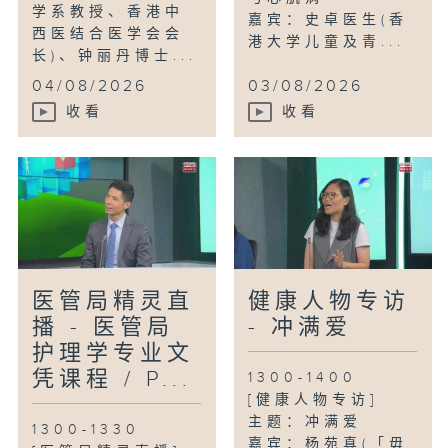
学系教授、香港中
嘉宾：史卓医生(香
西医结合医学会会
港大学儿童及青...
长)、钟丽丹博士...
04/08/2026
03/08/2026
收看
收看
医管局精灵直
健康人物专访
播 - 医管局
- 冲满爱
护理学专业文
凭课程 / P...
1300-1400
[健康人物专访]
主题：冲满爱
1300-1330
嘉宾：杨苑真(「毋