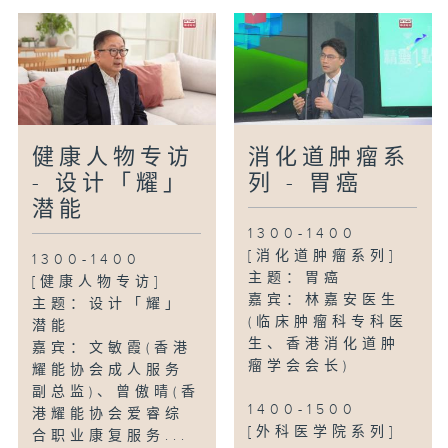
健康人物专访
消化道肿瘤系
- 设计「耀」
列 - 胃癌
潜能
1300-1400
[消化道肿瘤系列]
1300-1400
主题：胃癌
[健康人物专访]
嘉宾：林嘉安医生
主题：设计「耀」
(临床肿瘤科专科医
潜能
生、香港消化道肿
嘉宾：文敏霞(香港
瘤学会会长)
耀能协会成人服务
副总监)、曾傲晴(香
1400-1500
港耀能协会爱睿综
[外科医学院系列]
合职业康复服务...