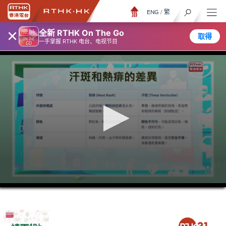
ENG
/
繁
×
全新 RTHK On The Go
取得
一手掌握 RTHK 电台、电视节目
0
seconds
of
38
minutes,
5