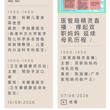
1300-1400
主题：拆解儿童身
医管局精灵直
高迷思
播 - 撑起双
嘉宾：李励嘉医生
职妈妈 延续
(香港中文大学医学
母乳历程 /...
院儿科学系名誉临
床助理教授、儿童
内分泌科专科医生)
1300-1330
[医管局精灵直播]
1400-1430
主题：双职妈妈的
[卫生署健康资讯站]
母乳历程
主题：预防手足口
嘉宾：陈丽珊(广华
病
医院顾问助产士)
嘉宾：关耀基医生
(卫生署健康促进处
...
医生)
07/08/2026
...
10/08/2026
收看