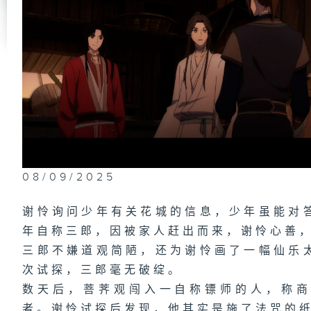
08/09/2025
谢怜询问少年有关花城的信息，少年虽能对
年自称三郎，因被家人赶出而来，谢怜心善
三郎不嫌道观简陋，还为谢怜画了一幅仙乐
次试探，三郎毫无破绽。
数天后，菩荠观闯入一自称镖师的人，称
者。谢怜试探后发现，他其实是施了法咒的