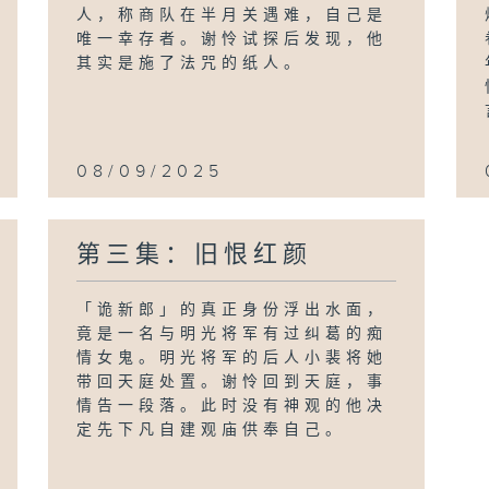
人，称商队在半月关遇难，自己是
唯一幸存者。谢怜试探后发现，他
其实是施了法咒的纸人。
08/09/2025
第三集：旧恨红颜
「诡新郎」的真正身份浮出水面，
竟是一名与明光将军有过纠葛的痴
情女鬼。明光将军的后人小裴将她
带回天庭处置。谢怜回到天庭，事
情告一段落。此时没有神观的他决
定先下凡自建观庙供奉自己。