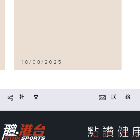
18/08/2025
社 交
联 络