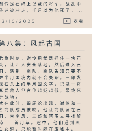
谢怜是石碑上记载的将军，战乱中
昏迷被冲走，半月以为他死了，...
13/10/2025
收看
第八集：风起古国
危急时刻，谢怜用武器抓住一块石
头，让四人安全落地，然后进入石
洞，遇到一商队。商队告知只要不
进半月国境内就不会失踪。三郎发
现石头上的半月国文字，记录一将
军爱救人但官位越贬越低，最终死
于战场。
就在此时，蝎尾蛇出现，谢怜和一
名商队成员被咬。他让商队留在石
洞，带南风、三郎和阿昭去寻找解
药——善月草。途中，他们遇到黑
白女道，只能暂时躲在废墟中。