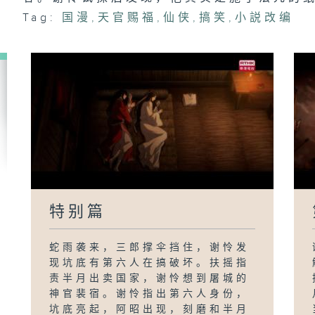
Tag:
国漫
,
天官赐福
,
仙侠
,
搞笑
,
小説改编
特别篇
蛇雨袭来，三郎撑伞挡住，谢怜发
现坑底有第六人在搞破坏。扶摇指
责半月出卖国家，谢怜想到屠城的
神官裴宿。谢怜指出第六人身份，
坑底亮起，阿昭出现，刻磨和半月