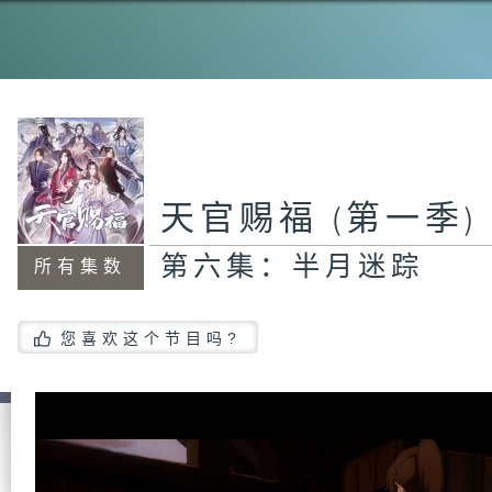
天官赐福 (第一季)
第六集：半月迷踪
所有集数
您喜欢这个节目吗?