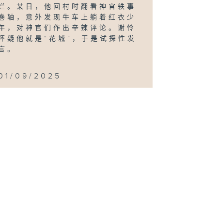
烂。某日，他回村时翻看神官轶事
卷轴，意外发现牛车上躺着红衣少
年，对神官们作出辛辣评论。谢怜
怀疑他就是“花城”，于是试探性发
言。
01/09/2025