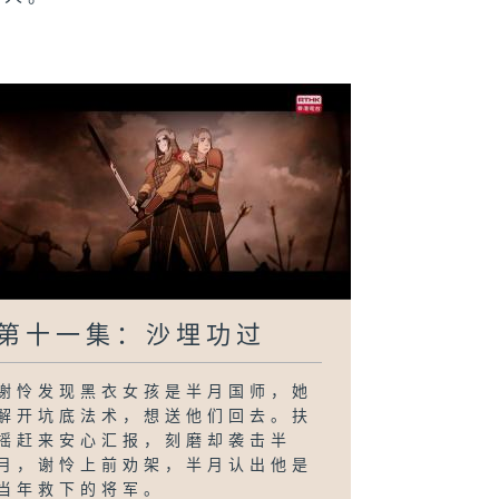
第十一集：沙埋功过
谢怜发现黑衣女孩是半月国师，她
解开坑底法术，想送他们回去。扶
摇赶来安心汇报，刻磨却袭击半
月，谢怜上前劝架，半月认出他是
当年救下的将军。