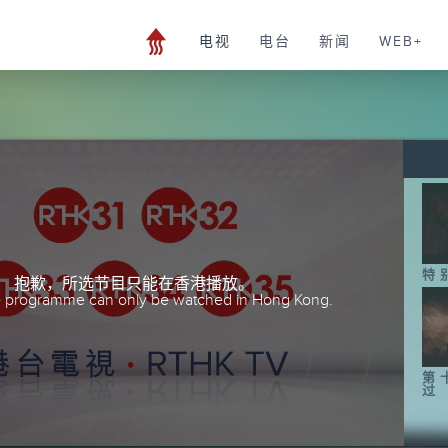
电视
电台
新闻
WEB+
特
抱歉，所选节目只能在香港播放。
he programme can only be watched in Hong Kong.
第
过