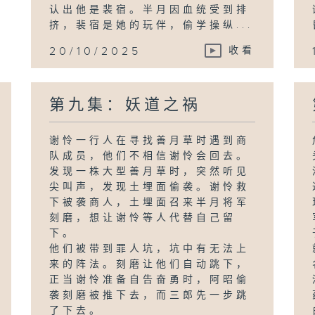
认出他是裴宿。半月因血统受到排
挤，裴宿是她的玩伴，偷学操纵...
20/10/2025
收看
第九集：妖道之祸
谢怜一行人在寻找善月草时遇到商
队成员，他们不相信谢怜会回去。
发现一株大型善月草时，突然听见
尖叫声，发现土埋面偷袭。谢怜救
下被袭商人，土埋面召来半月将军
刻磨，想让谢怜等人代替自己留
下。
他们被带到罪人坑，坑中有无法上
来的阵法。刻磨让他们自动跳下，
正当谢怜准备自告奋勇时，阿昭偷
袭刻磨被推下去，而三郎先一步跳
了下去。