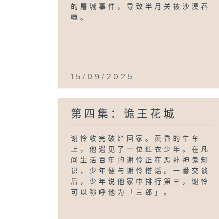
的屠城事件，导致半月关被沙漠吞
噬。
15/09/2025
第四集：诡王花城
谢怜收完破烂回家。黄昏的牛车
上，他遇见了一位红衣少年。在凡
间生活百年的谢怜正在恶补神鬼知
识，少年便与谢怜搭话。一番交谈
后，少年说他家中排行第三，谢怜
可以称呼他为「三郎」。