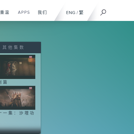
重温
APPS
我们
ENG
/
繁
其他集数
别篇
十一集：沙埋功