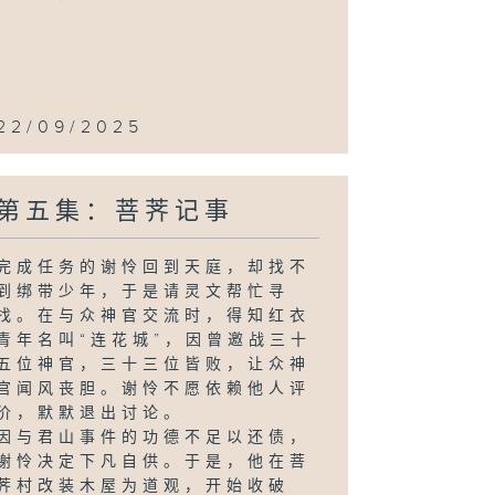
22/09/2025
第五集：菩荠记事
完成任务的谢怜回到天庭，却找不
到绑带少年，于是请灵文帮忙寻
找。在与众神官交流时，得知红衣
青年名叫“连花城”，因曾邀战三十
五位神官，三十三位皆败，让众神
官闻风丧胆。谢怜不愿依赖他人评
价，默默退出讨论。
因与君山事件的功德不足以还债，
谢怜决定下凡自供。于是，他在菩
荠村改装木屋为道观，开始收破