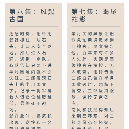
第八集：风起
第七集：蝎尾
古国
蛇影
危急时刻，谢怜用
半月关的异象让谢
武器抓住一块石
怜急忙用通灵术询
头，让四人安全落
问神官，灵文警告
地，然后进入石
他，百年来有许多
洞，遇到一商队。
人失踪，实则是高
商队告知只要不进
级神官在操控，无
半月国境内就不会
人敢查。谢怜告诉
失踪。三郎发现石
三郎自己曾在半月
头上的半月国文
国收破烂，想私下
字，记录一将军爱
调查，三郎坚持跟
救人但官位越贬越
随，谢怜无奈答
低，最终死于战
应。
场。
南风和扶摇得知后
就在此时，蝎尾蛇
来到菩荠观，对三
出现，谢怜和一名
郎身份心存怀疑，
商队成员被咬。...
却未明说，只是...