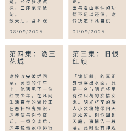
疑。经过多次试
论。
探，三郎毫无破
因与君山事件的功
绽。
德不足以还债，谢
数天后，菩荠观...
怜决定下凡自供...
08/09/2025
01/09/2025
第四集：诡王
第三集：旧恨
花城
红颜
谢怜收完破烂回
「诡新郎」的真正
家。黄昏的牛车
身份浮出水面，竟
上，他遇见了一位
是一名与明光将军
红衣少年。在凡间
有过纠葛的痴情女
生活百年的谢怜正
鬼。明光将军的后
在恶补神鬼知识，
人小裴将她带回天
少年便与谢怜搭
庭处置。谢怜回到
话。一番交谈后，
天庭，事情告一段
少年说他家中排行
落。此时没有神观