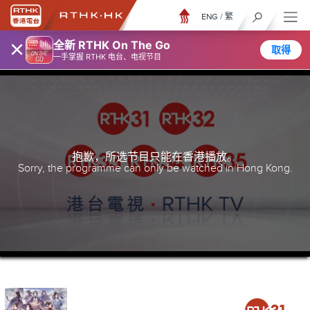
ENG
/
繁
×
全新 RTHK On The Go
取得
一手掌握 RTHK 电台、电视节目
抱歉，所选节目只能在香港播放。
Sorry, the programme can only be watched in Hong Kong.