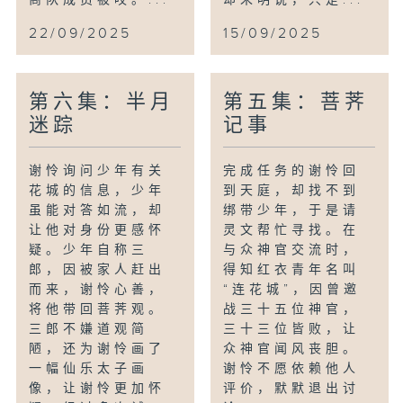
22/09/2025
15/09/2025
第六集：半月
第五集：菩荠
迷踪
记事
谢怜询问少年有关
完成任务的谢怜回
花城的信息，少年
到天庭，却找不到
虽能对答如流，却
绑带少年，于是请
让他对身份更感怀
灵文帮忙寻找。在
疑。少年自称三
与众神官交流时，
郎，因被家人赶出
得知红衣青年名叫
而来，谢怜心善，
“连花城”，因曾邀
将他带回菩荠观。
战三十五位神官，
三郎不嫌道观简
三十三位皆败，让
陋，还为谢怜画了
众神官闻风丧胆。
一幅仙乐太子画
谢怜不愿依赖他人
像，让谢怜更加怀
评价，默默退出讨