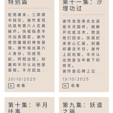
特别篇
第十一集：沙
埋功过
蛇雨袭来，三郎撑
伞挡住，谢怜发现
谢怜发现黑衣女孩
坑底有第六人在搞
是半月国师，她解
破坏。扶摇指责半
开坑底法术，想送
月出卖国家，谢怜
他们回去。扶摇赶
想到屠城的神官裴
来安心汇报，刻磨
宿。谢怜指出第六
却袭击半月，谢怜
人身份，坑底亮
上前劝架，半月认
起，阿昭出现，刻
出他是当年救下的
磨和半月认出他是
将军。
裴宿。半月因血...
谢怜是石碑上记...
20/10/2025
13/10/2025
收看
收看
第十集：半月
第九集：妖道
往事
之祸