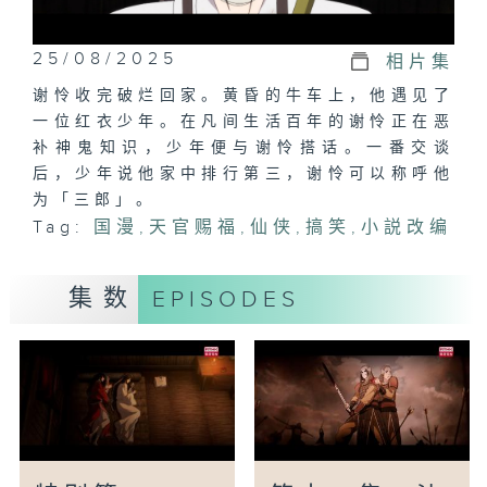
25/08/2025
相片集
谢怜收完破烂回家。黄昏的牛车上，他遇见了
一位红衣少年。在凡间生活百年的谢怜正在恶
补神鬼知识，少年便与谢怜搭话。一番交谈
后，少年说他家中排行第三，谢怜可以称呼他
为「三郎」。
Tag:
国漫
,
天官赐福
,
仙侠
,
搞笑
,
小説改编
集数
EPISODES