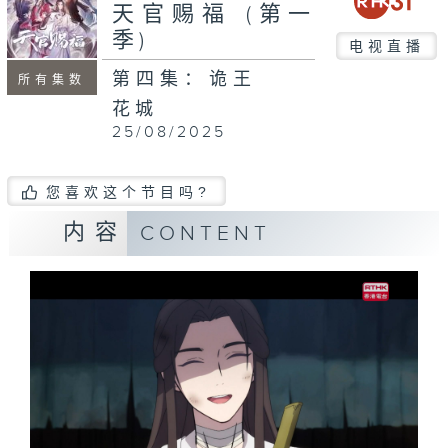
天官赐福 (第一
季)
电视直播
第四集：诡王
所有集数
花城
25/08/2025
您喜欢这个节目吗?
内容
CONTENT