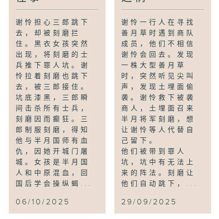
谢怜担心三郎跳下
谢怜一行人在寻找
去，却被刻磨拦
善月草时遇到商队
住。黑衣女孩突然
成员，他们不相信
出现，将刻磨的士
谢怜会回去。发现
兵推下罪人坑。谢
一株大型善月草
怜拉着刻磨也跳下
时，突然听见尖叫
去，被三郎接住。
声，发现土埋面偷
坑底漆黑，三郎瞬
袭。谢怜救下被袭
间击杀所有士兵，
商人，土埋面召来
刻磨因而癫狂。三
半月将军刻磨，想
郎制服刻磨，得知
让谢怜等人代替自
他与半月国师有血
己留下。
仇，因她开城门屠
他们被带到罪人
城。女孩是半月国
坑，坑中有无法上
人和中原混血，回
来的阵法。刻磨让
国后学会操纵蝎...
他们自动跳下，...
06/10/2025
29/09/2025