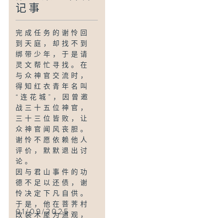
是施了法咒的纸
记事
人。
完成任务的谢怜回
到天庭，却找不到
绑带少年，于是请
灵文帮忙寻找。在
与众神官交流时，
得知红衣青年名叫
“连花城”，因曾邀
战三十五位神官，
三十三位皆败，让
众神官闻风丧胆。
谢怜不愿依赖他人
评价，默默退出讨
论。
因与君山事件的功
德不足以还债，谢
怜决定下凡自供。
于是，他在菩荠村
01/09/2025
改装木屋为道观，