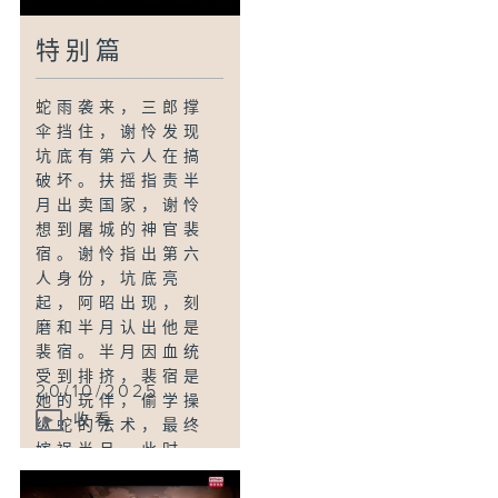
特别篇
蛇雨袭来，三郎撑
伞挡住，谢怜发现
坑底有第六人在搞
破坏。扶摇指责半
月出卖国家，谢怜
想到屠城的神官裴
宿。谢怜指出第六
人身份，坑底亮
起，阿昭出现，刻
磨和半月认出他是
裴宿。半月因血统
受到排挤，裴宿是
20/10/2025
她的玩伴，偷学操
收看
纵蛇的法术，最终
嫁祸半月。此时，
南风和黑白女冠出