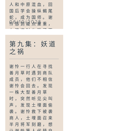
人和中原混血，回
国后学会操纵蝎尾
蛇，成为国师。谢
06/10/2025
怜感到疑点重重，
女孩这时也跳了下
来。
第九集：妖道
之祸
谢怜一行人在寻找
善月草时遇到商队
成员，他们不相信
谢怜会回去。发现
一株大型善月草
时，突然听见尖叫
声，发现土埋面偷
袭。谢怜救下被袭
商人，土埋面召来
半月将军刻磨，想
让谢怜等人代替自