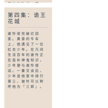
开始收破烂。某
日，他回村时翻看
第四集：诡王
神官轶事卷轴，意
外发现牛车上躺着
花城
红衣少年，对神官
们作出辛辣评论。
谢怜收完破烂回
谢怜怀疑他就是“花
家。黄昏的牛车
城”，于是试探性发
上，他遇见了一位
言。
红衣少年。在凡间
生活百年的谢怜正
在恶补神鬼知识，
少年便与谢怜搭
话。一番交谈后，
少年说他家中排行
第三，谢怜可以称
呼他为「三郎」。