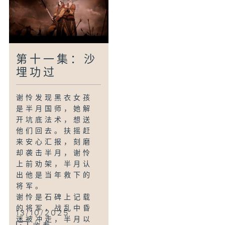
现，风师来阻止他
们进入危险地带。
谢怜担心天庭推责
于半月，风师保证
会公平解决。事情
告一段落，谢怜用
第十一集：沙
善月草救人，与商
埋功过
队道别，南风和扶
摇回天庭。
谢怜发现黑衣女孩
是半月国师，她解
开坑底法术，想送
他们回去。扶摇赶
来安心汇报，刻磨
却袭击半月，谢怜
上前劝架，半月认
出他是当年救下的
将军。
谢怜是石碑上记载
的将军，战乱中昏
13/10/2025
迷被冲走，半月以