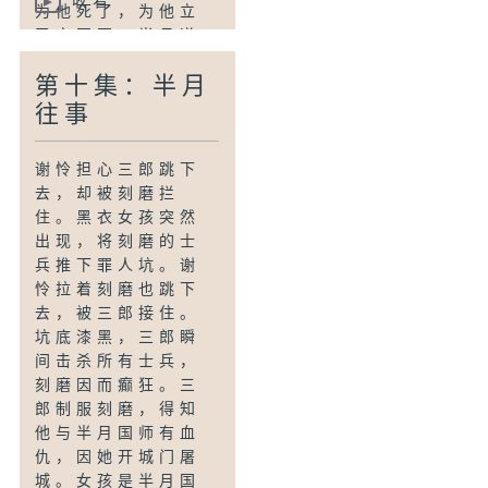
收看
为他死了，为他立
了衣冠冢。半月道
歉，解释开门屠城
第十集：半月
的真相是为了阻止
国军袭击中原，却
往事
未料被蛇围攻。
话音刚落，蛇雨降
谢怜担心三郎跳下
下，坑底瞬间混
去，却被刻磨拦
乱。扶摇怀疑三郎
住。黑衣女孩突然
有关，刻磨则怀疑
出现，将刻磨的士
半月在说谎。
兵推下罪人坑。谢
怜拉着刻磨也跳下
去，被三郎接住。
坑底漆黑，三郎瞬
间击杀所有士兵，
刻磨因而癫狂。三
郎制服刻磨，得知
他与半月国师有血
仇，因她开城门屠
城。女孩是半月国