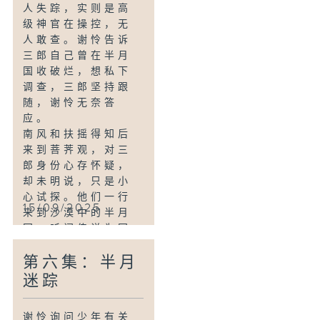
人失踪，实则是高
级神官在操控，无
人敢查。谢怜告诉
三郎自己曾在半月
国收破烂，想私下
调查，三郎坚持跟
随，谢怜无奈答
应。
南风和扶摇得知后
来到菩荠观，对三
郎身份心存怀疑，
却未明说，只是小
心试探。他们一行
15/09/2025
来到沙漠中的半月
国，听闻传说为国
师所引发的屠城事
第六集：半月
件，导致半月关被
沙漠吞噬。
迷踪
谢怜询问少年有关