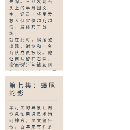
失踪。三郎发现石
头上的半月国文
字，记录一将军爱
救人但官位越贬越
低，最终死于战
场。
就在此时，蝎尾蛇
出现，谢怜和一名
商队成员被咬。他
让商队留在石洞，
22/09/2025
带南风、三郎和阿
昭去寻找解药——善
月草。途中，他们
第七集：蝎尾
遇到黑白女道，只
能暂时躲在废墟
蛇影
中。
半月关的异象让谢
怜急忙用通灵术询
问神官，灵文警告
他，百年来有许多