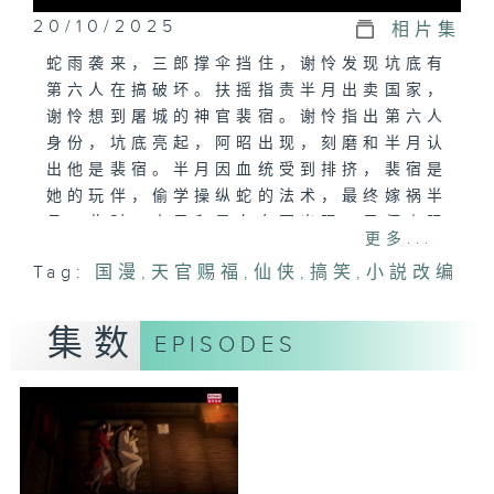
20/10/2025
相片集
蛇雨袭来，三郎撑伞挡住，谢怜发现坑底有
第六人在搞破坏。扶摇指责半月出卖国家，
谢怜想到屠城的神官裴宿。谢怜指出第六人
身份，坑底亮起，阿昭出现，刻磨和半月认
出他是裴宿。半月因血统受到排挤，裴宿是
她的玩伴，偷学操纵蛇的法术，最终嫁祸半
月。此时，南风和黑白女冠出现，风师来阻
更多...
止他们进入危险地带。谢怜担心天庭推责于
Tag:
国漫
,
天官赐福
,
仙侠
,
搞笑
,
小説改编
半月，风师保证会公平解决。事情告一段
落，谢怜用善月草救人，与商队道别，南风
和扶摇回天庭。
集数
EPISODES