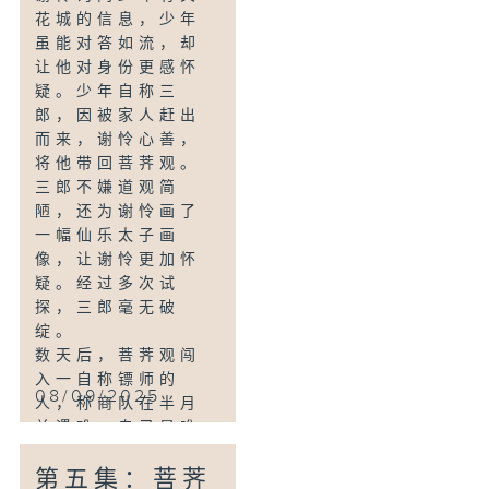
花城的信息，少年
虽能对答如流，却
让他对身份更感怀
疑。少年自称三
郎，因被家人赶出
而来，谢怜心善，
将他带回菩荠观。
三郎不嫌道观简
陋，还为谢怜画了
一幅仙乐太子画
像，让谢怜更加怀
疑。经过多次试
探，三郎毫无破
绽。
数天后，菩荠观闯
入一自称镖师的
08/09/2025
人，称商队在半月
关遇难，自己是唯
一幸存者。谢怜试
第五集：菩荠
探后发现，他其实