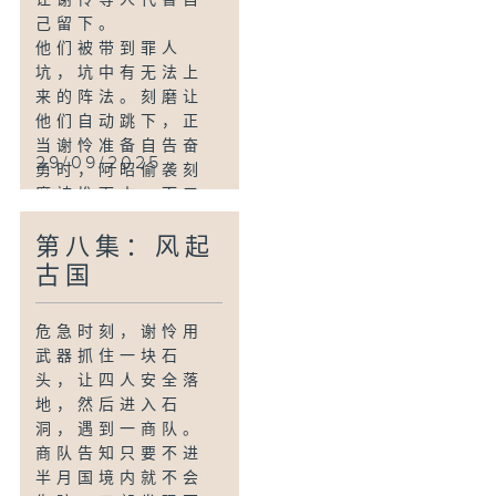
己留下。
他们被带到罪人
坑，坑中有无法上
来的阵法。刻磨让
他们自动跳下，正
当谢怜准备自告奋
29/09/2025
勇时，阿昭偷袭刻
磨被推下去，而三
郎先一步跳了下
第八集：风起
去。
古国
危急时刻，谢怜用
武器抓住一块石
头，让四人安全落
地，然后进入石
洞，遇到一商队。
商队告知只要不进
半月国境内就不会