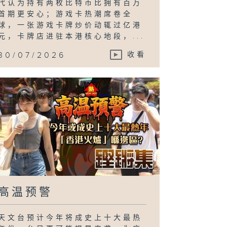
代认为持有两枚比特币比拥有百万
首期更安心；游戏卡热潮席卷全
球，一张游戏卡牌炒价动辄过亿港
元，卡牌店进驻本港核心地段，...
30/07/2026
收看
高温预警
天文台预计今年将成史上十大最热