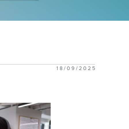
女嫁「北」嫁
烟」消云散？
18/09/2025
温预警
郊旅游