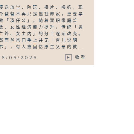
接送放学、陪玩、换片、喂奶，现
今爸爸不再只是搵钱养家，更要学
做「凑仔公」。随着双职家庭普
及、女性经济能力提升，传统「男
主外、女主内」的分工逐渐改变。
然而爸爸们手上并无「育儿说明
书」，有人靠回忆原生父亲的教...
18/06/2026
收看