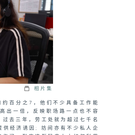
分真与假
神队友」爸爸
价攻防战
相片集
铺」新路
人口约百分之7，他们不少具备工作能
体高出一倍，反映职场路一点也不容
，过去三年，劳工处就为超过七千名
供经济诱因; 坊间亦有不少私人企