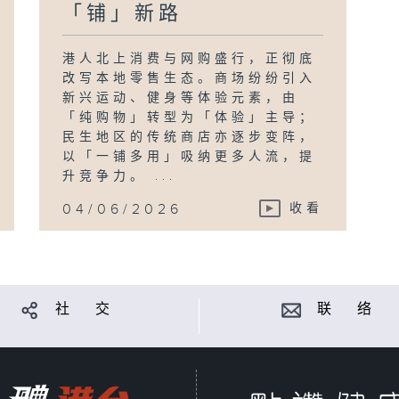
「铺」新路
港人北上消费与网购盛行，正彻底
改写本地零售生态。商场纷纷引入
新兴运动、健身等体验元素，由
「纯购物」转型为「体验」主导；
民生地区的传统商店亦逐步变阵，
以「一铺多用」吸纳更多人流，提
升竞争力。 ...
04/06/2026
收看
社 交
联 络