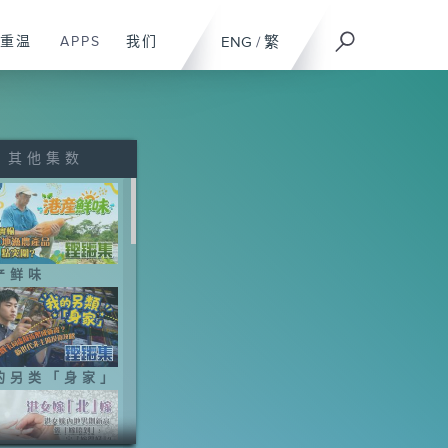
重温
APPS
我们
ENG
/
繁
其他集数
产鲜味
的另类「身家」