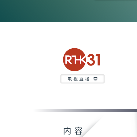
0
seconds
of
23
minutes,
58
seconds
Volume
90%
电视直播
内容