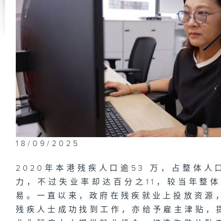
难
「
油
18/09/2025
「
2020年本港残疾人口逾53 万，占整体
力，不过失业率却达百分之11，较当年整
易。一直以来，政府在残疾就业上投放资源
残疾人士成功找到工作，亦给予雇主津贴，提