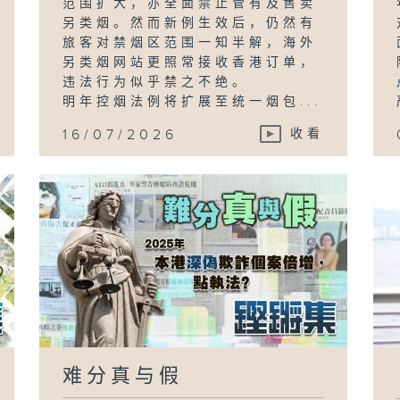
范围扩大，亦全面禁止管有及售卖
另类烟。然而新例生效后，仍然有
旅客对禁烟区范围一知半解，海外
另类烟网站更照常接收香港订单，
违法行为似乎禁之不绝。
明年控烟法例将扩展至统一烟包...
16/07/2026
收看
难分真与假