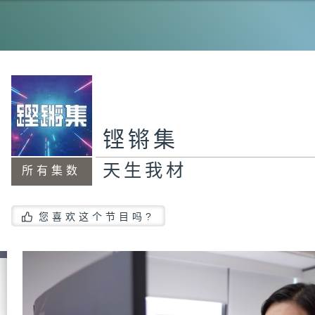
港
「
铿锵集
天生我材
高
所有集数
您喜欢这个节目吗?
乡