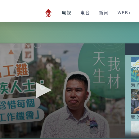
电视
电台
新闻
WEB+
港
我