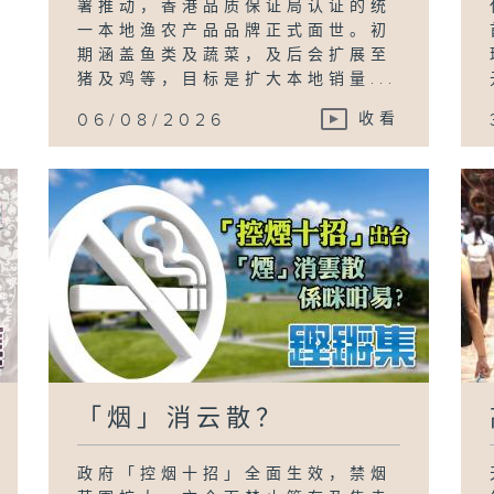
署推动，香港品质保证局认证的统
一本地渔农产品品牌正式面世。初
期涵盖鱼类及蔬菜，及后会扩展至
猪及鸡等，目标是扩大本地销量...
06/08/2026
收看
「烟」消云散？
政府「控烟十招」全面生效，禁烟