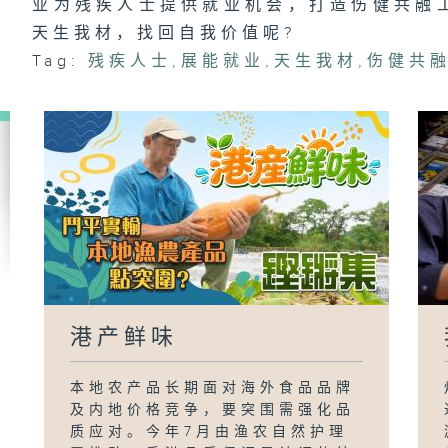
业为残疾人士提供就业机会，打造伤健共融
天生我材，找回自我价值呢?
Tag:
残疾人士
,
展能就业
,
天生我材
,
伤健共
港产鲜味
本地农产品长期面对海外食品品牌
及内地价格竞争，要突围需强化品
质应对。今年7月由渔农自然护理