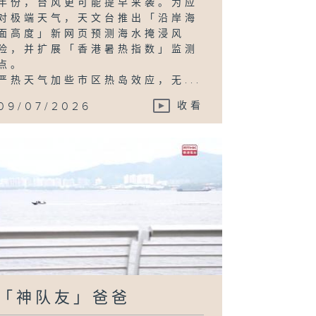
年份，台风更可能提早来袭。为应
对极端天气，天文台推出「沿岸海
面高度」新网页预测海水掩浸风
险，并扩展「香港暑热指数」监测
点。
严热天气加些市区热岛效应，无...
09/07/2026
收看
「神队友」爸爸