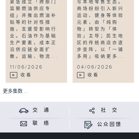
紧急成立「跨部门
写本地零售生态。
监察燃油供应专
商场纷纷引入新兴
组」并推出燃油补
运动、健身等体验
贴等的针对性措
元素，由「纯购
施，支援受影响行
物」转型为「体
业。石油作为基础
验」主导；民生地
生产要素，成本正
区的传统商店亦逐
沿供应链全面扩
步变阵，以「一铺
散。运输、物流...
多用」吸纳更多...
11/06/2026
04/06/2026
收看
收看
更多集数 ...
交 通
社 交
联 络
公众回馈