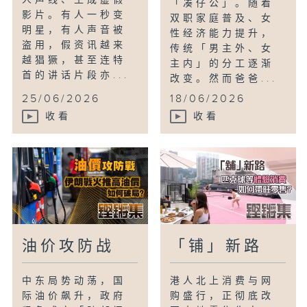
「凑仔公」。随着
影片。有人一秒变
双职家庭普及、女
明星，有人声音被
性经济能力提升，
盗用，假资讯越来
传统「男主外、女
越猖獗，甚至连特
主内」的分工逐渐
首的讲话片段亦...
改变。然而爸爸...
25/06/2026
18/06/2026
收看
收看
油价攻防战
「铺」新路
中东局势动荡，国
港人北上消费与网
际油价飙升，政府
购盛行，正彻底改