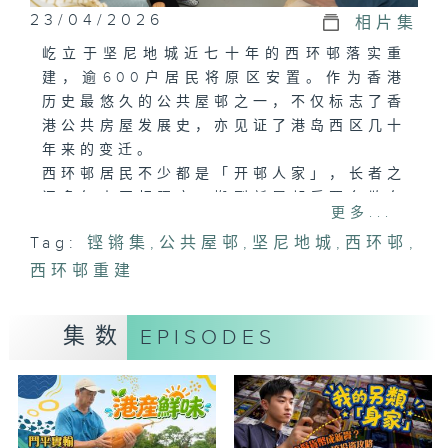
23/04/2026
相片集
屹立于坚尼地城近七十年的西环邨落实重
建，逾600户居民将原区安置。作为香港
历史最悠久的公共屋邨之一，不仅标志了香
港公共房屋发展史，亦见证了港岛西区几十
年来的变迁。
西环邨居民不少都是「开邨人家」，长者之
间多年来互相照应，搬到新屋邨后要各散东
更多...
西，他们的心情如何? 社区工作又如何协助
Tag:
铿锵集
,
公共屋邨
,
坚尼地城
,
西环邨
,
居民顺利过渡？本集将会看看老街坊们如何
西环邨重建
对西环邨说再见。
集数
EPISODES