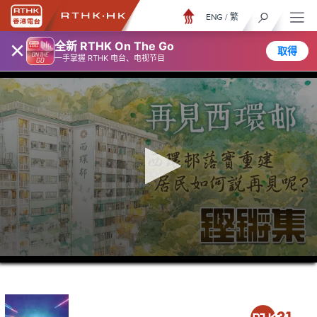
ENG
/
繁
×
全新 RTHK On The Go
取得
一手掌握 RTHK 电台、电视节目
0
seconds
of
0
seconds