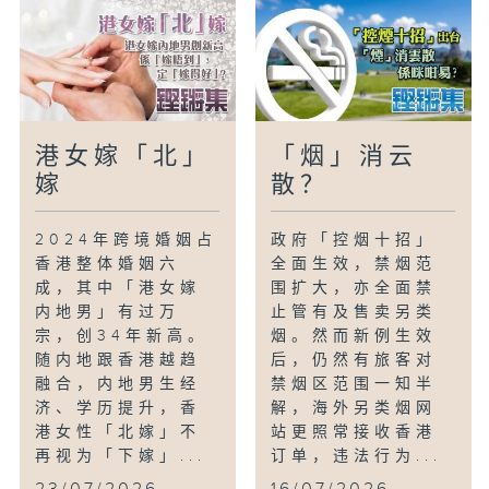
港女嫁「北」
「烟」消云
嫁
散？
2024年跨境婚姻占
政府「控烟十招」
香港整体婚姻六
全面生效，禁烟范
成，其中「港女嫁
围扩大，亦全面禁
内地男」有过万
止管有及售卖另类
宗，创34年新高。
烟。然而新例生效
随内地跟香港越趋
后，仍然有旅客对
融合，内地男生经
禁烟区范围一知半
济、学历提升，香
解，海外另类烟网
港女性「北嫁」不
站更照常接收香港
再视为「下嫁」...
订单，违法行为...