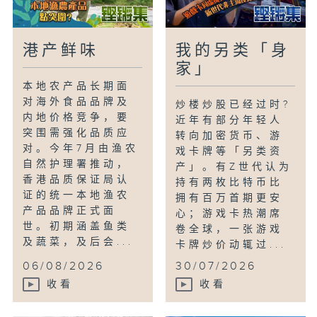
港产鲜味
我的另类「身
家」
本地农产品长期面
对海外食品品牌及
炒楼炒股已经过时?
内地价格竞争，要
近年有部分年轻人
突围需强化品质应
转向加密货币、游
对。今年7月由渔农
戏卡牌等「另类资
自然护理署推动，
产」。有Z世代认为
香港品质保证局认
持有两枚比特币比
证的统一本地渔农
拥有百万首期更安
产品品牌正式面
心；游戏卡热潮席
世。初期涵盖鱼类
卷全球，一张游戏
及蔬菜，及后会...
卡牌炒价动辄过...
06/08/2026
30/07/2026
收看
收看