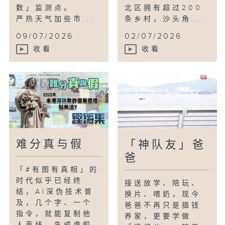
数」监测点。
北区拥有超过200
严热天气加些市...
条乡村，沙头角...
09/07/2026
02/07/2026
收看
收看
难分真与假
「神队友」爸
爸
「#有图有真相」的
时代似乎已经终
接送放学、陪玩、
结，AI深伪技术普
换片、喂奶，现今
及，几个字、一个
爸爸不再只是搵钱
指令，就能复制他
养家，更要学做
人声线、生成虚假