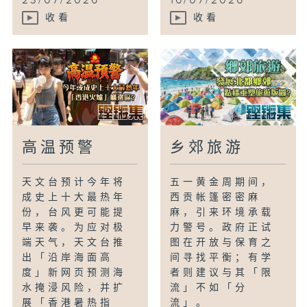
23/07/2026
16/07/2026
收看
收看
高温预警
乡郊旅游
天文台预计今年将
五一黄金周期间，
成史上十大最热年
西贡帐篷密密麻
份，台风更可能提
麻，引来环境承载
早来袭。为应对极
力警号。政府正试
端天气，天文台推
图在开放与保育之
出「沿岸海面高
间寻找平衡；有学
度」新网页预测海
者则建议与其「限
水掩浸风险，并扩
流」不如「分
展「香港暑热指
流」。