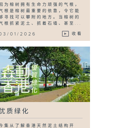
因为榕树拥有生命力顽强的气根，
气根是榕树最重要的依靠，令它能
够寻找可以攀附的地方。当榕树的
气根抓紧泥土、抓着石墙、甚至...
03/01/2026
收看
优质绿化
今集从了解香港天然泥土结构开