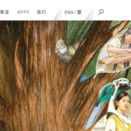
重温
APPS
我们
ENG
/
繁