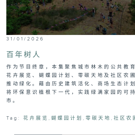
0
31/01/2026
seconds
of
26
百年树人
minutes,
7
seconds
Volume
作为节目终章，本集聚焦城市林木的公共教
90%
花卉展览、蝴蝶园计划、零碳天地及社区农
推动绿化。藉由历史建筑活化、商场生态计
将环保意识植根下一代，实践绿满家园的可
市。
Tag:
花卉展览
,
蝴蝶园计划
,
零碳天地
,
社区农