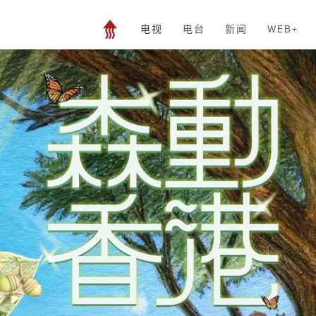
电视
电台
新闻
WEB+