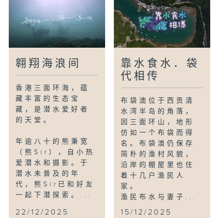
态价值。Stan的同事姚伟康作为鱼类爱好
者，正在为计划整理过去十年的资料并辑录
成图鉴，希望让更多人认识我们海底下的邻
居。
翱翔海浪间
靠水食水．袋
这班热爱大海的潜水员，乐于在水中畅游，
代相传
并为大家呈献眼底下的水世界。
香港三面环海，蕴
藏丰富的生态宝
布袋澳位于西贡清
编导：严佩盈
藏，是潜水爱好者
水湾半岛的角落，
监制：杨慧雅
的天堂。
因三面环山，地形
播映日期：2025年12月22日(星期一)晚
仿如一个布袋而得
上8时港台电视31
年逾八十的熊秉宽
名。布袋澳仍保存
（熊Sir），自小热
简朴的渔村风貌，
爱潜水和摄影。于
沿岸的棚屋里也住
潜水未普及的年
着十几户渔民人
代，熊Sir已和好友
家。
一起下潜探索。...
渔民布水与妻子...
22/12/2025
15/12/2025