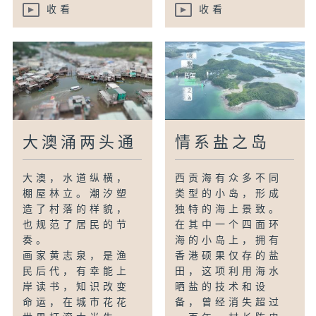
收看
收看
大澳涌两头通
情系盐之岛
大澳，水道纵横，
西贡海有众多不同
棚屋林立。潮汐塑
类型的小岛，形成
造了村落的样貌，
独特的海上景致。
也规范了居民的节
在其中一个四面环
奏。
海的小岛上，拥有
画家黄志泉，是渔
香港硕果仅存的盐
民后代，有幸能上
田，这项利用海水
岸读书，知识改变
晒盐的技术和设
命运，在城市花花
备，曾经消失超过