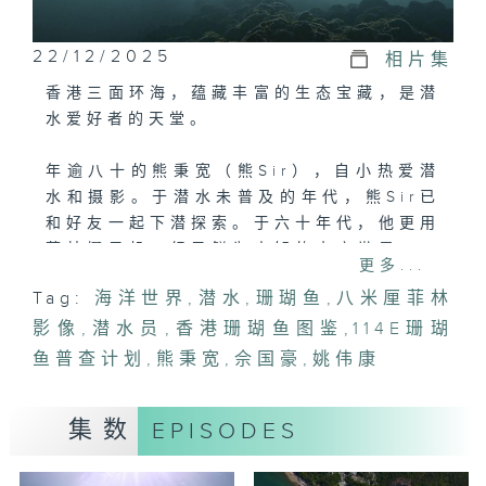
22/12/2025
相片集
香港三面环海，蕴藏丰富的生态宝藏，是潜
水爱好者的天堂。
年逾八十的熊秉宽（熊Sir），自小热爱潜
水和摄影。于潜水未普及的年代，熊Sir已
和好友一起下潜探索。于六十年代，他更用
菲林摄录机，纪录鲜为人知的水底世界。一
更多...
大遍鱼群翩翩畅游的震撼景象，至今依然令
Tag:
海洋世界
,
潜水
,
珊瑚鱼
,
八米厘菲林
他毕生难忘。
影像
,
潜水员
,
香港珊瑚鱼图鉴
,
114E珊瑚
同样热爱海洋的佘国豪（Stan），于2014
鱼普查计划
,
熊秉宽
,
佘国豪
,
姚伟康
年与朋友共同发起「114˚E珊瑚鱼普查企
划」。他带领一群义务潜水员，走访香港珊
集数
EPISODES
瑚鱼栖息地，悉心纪录它们的行踪。团队至
今已发现超过五十种官方文献未曾于香港水
域发现过的品种，大大肯定了本地海洋的生