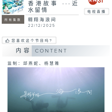
seconds
香港故事 ---近
水留情
电视直播
翱翔海浪间
所有集数
22/12/2025
您喜欢这个节目吗?
内容
CONTENT
监制：邱燕妮、杨慧雅