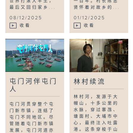
世界打滚大半生，
一百年。村长陈忠
最后又回归家乡...
贤怀着对故乡的...
08/12/2025
01/12/2025
收看
收看
屯门河伴屯门
林村续流
人
林村河，发源于大
帽山，十多公里的
屯门河贯穿整个屯
水脉，穿过寨乪、
门新市镇，连结了
塘面村、大埔市中
屯门不同地区。尽
心，最终注入吐露
管随着屯门新市镇
港。这条穿梭于山
发展，屯门河道亦