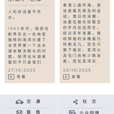
香港三面环海，游
泳是最先普及的运
人的存活离不开
动，昔日的泳棚、
水。
泳屋在娱乐较匮乏
的岁月应运而生。
1960年代，政府在
经过多年发展，曾
新界东北一处地型
经辉煌的泳棚虽已
独特的海湾兴建了
所剩无几，现在只
全世界第一个淡水
剩下南区、荃湾以
湖去解决制水的问
及屯门尚有少数泳
题。船湾淡水湖承
屋。而在荃湾近...
载的不只是我们...
27/10/2025
20/10/2025
收看
收看
交 通
社 交
联 络
公众回馈