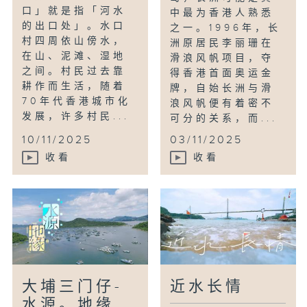
口」就是指「河水
中最为香港人熟悉
的出口处」。水口
之一。1996年，长
村四周依山傍水，
洲原居民李丽珊在
在山、泥滩、湿地
滑浪风帆项目，夺
之间。村民过去靠
得香港首面奥运金
耕作而生活，随着
牌，自始长洲与滑
70年代香港城市化
浪风帆便有着密不
发展，许多村民...
可分的关系，而...
10/11/2025
03/11/2025
收看
收看
大埔三门仔-
近水长情
水源。地缘