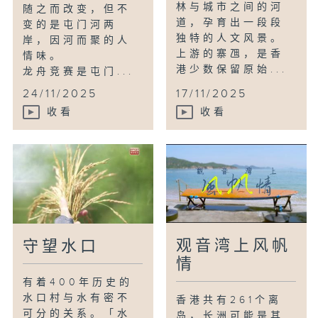
林与城市之间的河
随之而改变，但不
道，孕育出一段段
变的是屯门河两
独特的人文风景。
岸，因河而聚的人
上游的寨乪，是香
情味。
港少数保留原始...
龙舟竞赛是屯门...
24/11/2025
17/11/2025
收看
收看
观音湾上风帆
守望水口
情
有着400年历史的
水口村与水有密不
香港共有261个离
可分的关系。「水
岛，长洲可能是其