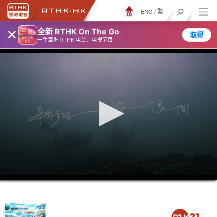
ENG
/
繁
×
全新 RTHK On The Go
取得
一手掌握 RTHK 电台、电视节目
0
seconds
of
23
minutes,
7