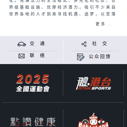
化。充满活力的生活模式、多元化的社区、世
界级基础设施、优厚经济潜力，吸引不少来自
世界各地的人才到来寻找机遇、追梦，以至落
地生根。
更多...
本辑《香港故事》的主角是这些异乡人：他们
既是香港人，也不是香港人；他们各具才华，
各有理想；他们来自印尼、菲律宾、泰国、印
交 通
社 交
度、巴基斯坦、欧洲、非洲等地。节目以人物
特写和访谈形式，了解这群来自异地、不同族
联 络
公众回馈
裔的人，如何在香港这个开放、多元的大都会
中发挥所长，同时贡献香港。他们将在节目中
娓娓道来他们的香港故事，并分享他们对香港
的印象和感受，来港适应的过程和体会，个人
经历和故事，以及喜欢香港的原因和对香港的
感情。