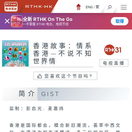
ENG
/
繁
×
全新 RTHK On The Go
取得
一手掌握 RTHK 电台、电视节目
香港故事：情系
香港—不说不知
世界情
电视直播
您喜欢这个节目吗?
简介
GIST
监制：彭启光, 麦嘉纬
香港是国际都会，糅合新旧潮流，荟萃中西文