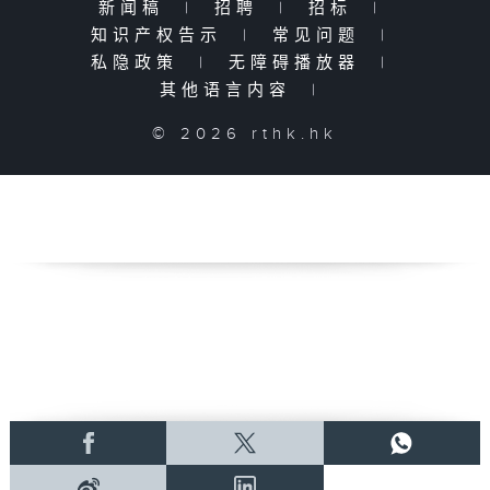
新闻稿
|
招聘
|
招标
|
知识产权告示
|
常见问题
|
私隐政策
|
无障碍播放器
|
其他语言内容
|
© 2026 rthk.hk