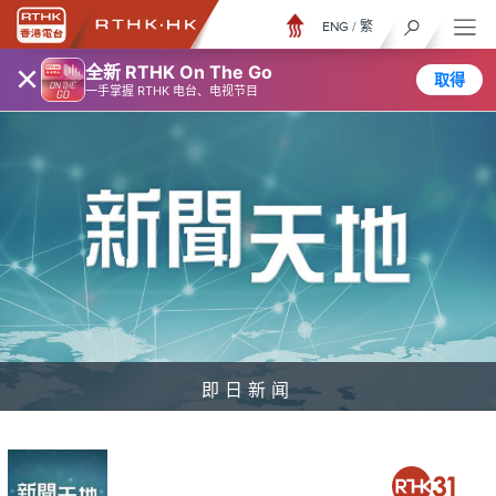
ENG
/
繁
×
全新 RTHK On The Go
取得
一手掌握 RTHK 电台、电视节目
即日新闻