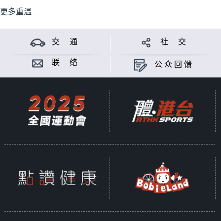
更多重温 ...
交 通
社 交
联 络
公众回馈