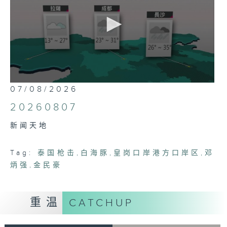
0
07/08/2026
seconds
of
20260807
24
minutes,
新闻天地
37
seconds
Tag:
泰国枪击
,
白海豚
,
皇岗口岸港方口岸区
,
邓
炳强
,
金民豪
重温
CATCHUP