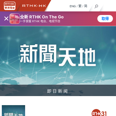
ENG
/
繁
/
简
×
全新 RTHK On The Go
取得
一手掌握 RTHK 电台、电视节目
即日新闻