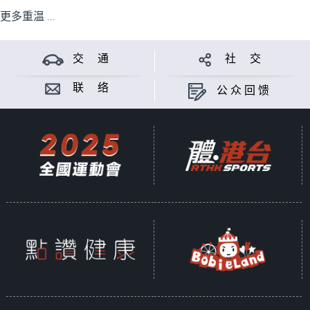
更多重温 ...
交 通
社 交
联 络
公众回馈