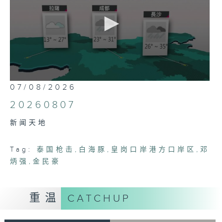
0
07/08/2026
seconds
of
20260807
24
minutes,
新闻天地
37
seconds
Tag:
泰国枪击
,
白海豚
,
皇岗口岸港方口岸区
,
邓
炳强
,
金民豪
重温
CATCHUP