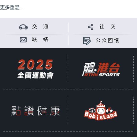
更多重温 ...
交 通
社 交
联 络
公众回馈