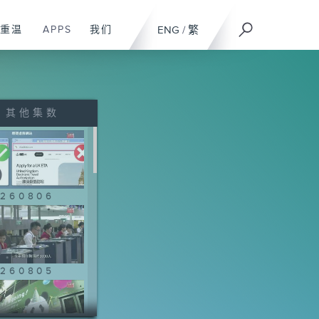
重温
APPS
我们
ENG
/
繁
其他集数
260806
260805