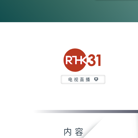
0
seconds
of
28
minutes,
22
seconds
Volume
90%
电视直播
内容