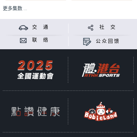
更多集数 ...
交 通
社 交
联 络
公众回馈