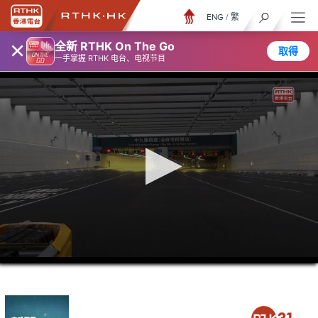
ENG
/
繁
×
全新 RTHK On The Go
取得
一手掌握 RTHK 电台、电视节目
0
seconds
of
17
minutes,
14