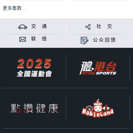
更多集数 ...
交 通
社 交
联 络
公众回馈