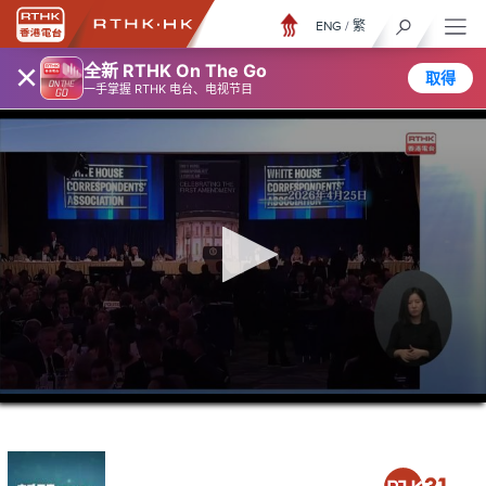
ENG
/
繁
×
全新 RTHK On The Go
取得
一手掌握 RTHK 电台、电视节目
0
seconds
of
0
seconds