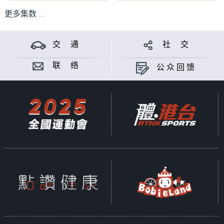
更多集数 ...
交 通
社 交
联 络
公众回馈