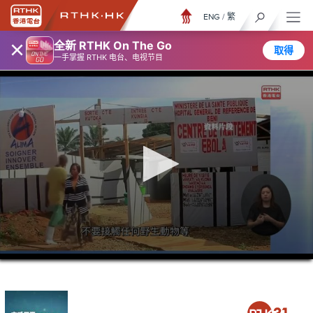
ENG
/
繁
×
全新 RTHK On The Go
取得
一手掌握 RTHK 电台、电视节目
0
seconds
of
26
minutes,
48