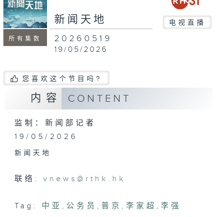
seconds
新闻天地
电视直播
20260519
所有集数
19/05/2026
您喜欢这个节目吗?
内容
CONTENT
监制：新闻部记者
19/05/2026
新闻天地
联络:
vnews@rthk.hk
Tag:
中亚
,
公务员
,
普京
,
李家超
,
李强