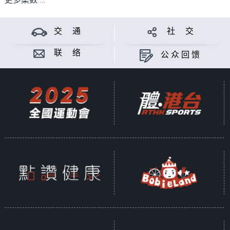
更多集数 ...
交 通
社 交
联 络
公众回馈