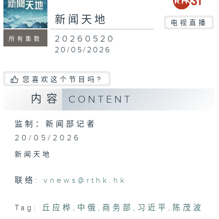
seconds
新闻天地
电视直播
20260520
所有集数
20/05/2026
您喜欢这个节目吗?
内容
CONTENT
监制：新闻部记者
20/05/2026
新闻天地
联络:
vnews@rthk.hk
Tag:
丘应桦
,
中俄
,
商务部
,
习近平
,
陈茂波