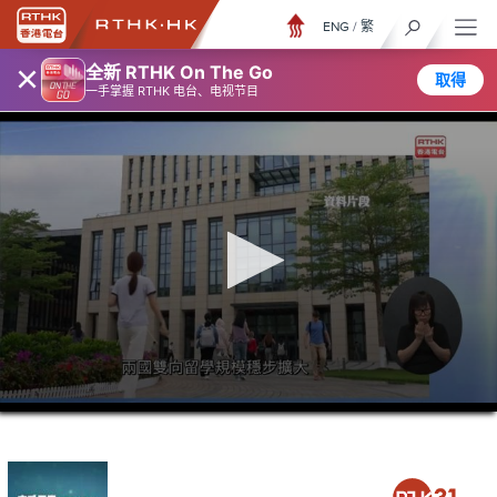
ENG
/
繁
×
全新 RTHK On The Go
取得
一手掌握 RTHK 电台、电视节目
0
seconds
of
28
minutes,
4