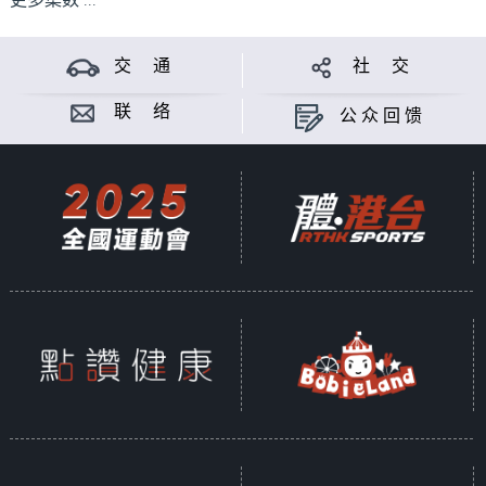
更多集数 ...
交 通
社 交
联 络
公众回馈