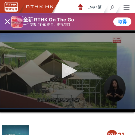
ENG
/
繁
×
全新 RTHK On The Go
取得
一手掌握 RTHK 电台、电视节目
0
seconds
of
0
seconds