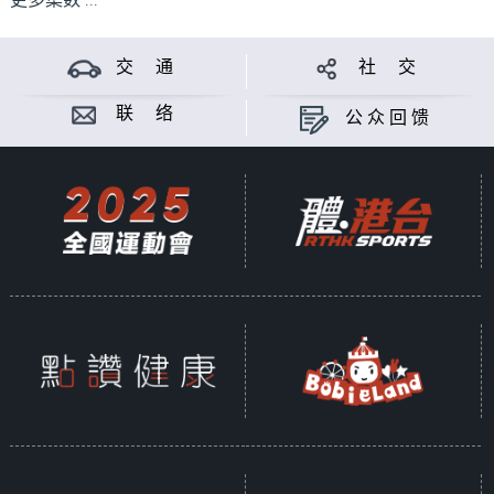
更多集数 ...
交 通
社 交
联 络
公众回馈