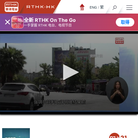
ENG
/
繁
×
全新 RTHK On The Go
取得
一手掌握 RTHK 电台、电视节目
0
seconds
of
26
minutes,
49