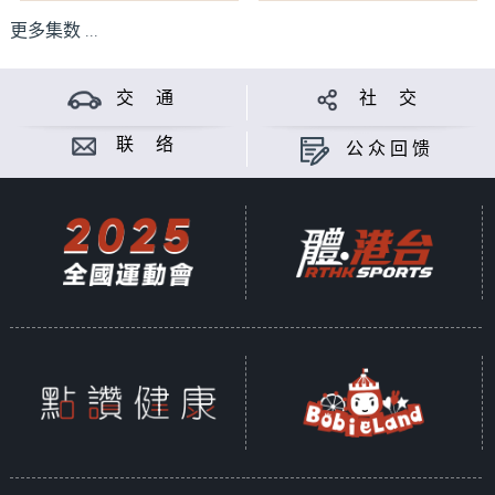
更多集数 ...
交 通
社 交
联 络
公众回馈