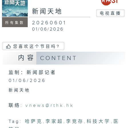
seconds
新闻天地
电视直播
20260601
所有集数
01/06/2026
您喜欢这个节目吗?
内容
CONTENT
监制：新闻部记者
01/06/2026
新闻天地
联络:
vnews@rthk.hk
Tag:
哈萨克
,
李家超
,
李竞存
,
科技大学
,
医