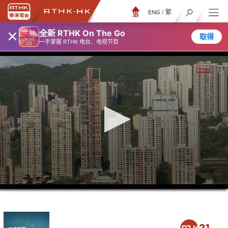
ENG
/
繁
×
全新 RTHK On The Go
取得
一手掌握 RTHK 电台、电视节目
0
seconds
of
0
seconds