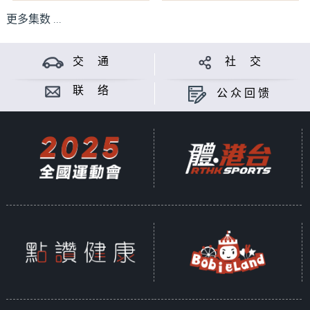
更多集数 ...
交 通
社 交
联 络
公众回馈