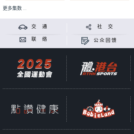
更多集数 ...
交 通
社 交
联 络
公众回馈