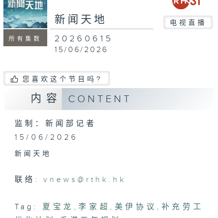
seconds
新闻天地
电视直播
20260615
所有集数
15/06/2026
您喜欢这个节目吗?
内容
CONTENT
监制：新闻部记者
15/06/2026
新闻天地
联络:
vnews@rthk.hk
Tag:
夏宝龙
,
李家超
,
美伊协议
,
补充劳工