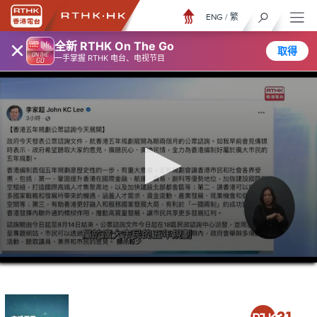
ENG
/
繁
×
全新 RTHK On The Go
取得
一手掌握 RTHK 电台、电视节目
0
seconds
of
28
minutes,
43