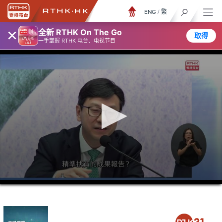
ENG
/
繁
×
全新 RTHK On The Go
取得
一手掌握 RTHK 电台、电视节目
0
seconds
of
29
minutes,
33