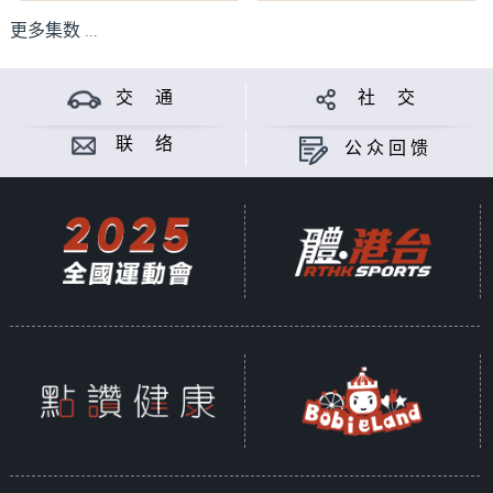
更多集数 ...
交 通
社 交
联 络
公众回馈