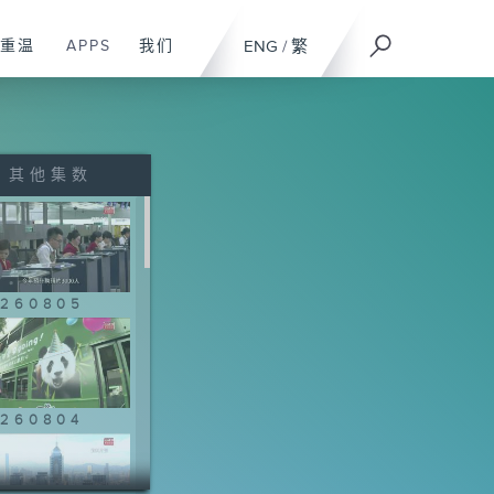
重温
APPS
我们
ENG
/
繁
其他集数
260805
260804