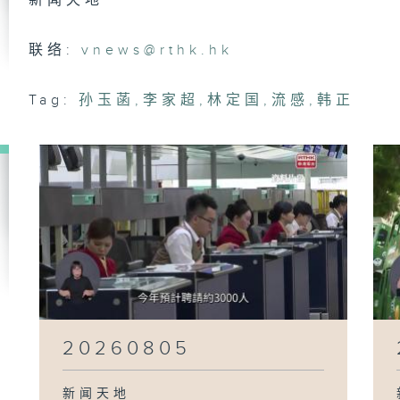
新闻天地
20
联络:
vnews@rthk.hk
Tag:
孙玉菡
,
李家超
,
林定国
,
流感
,
韩正
20
20
20
20260805
新闻天地