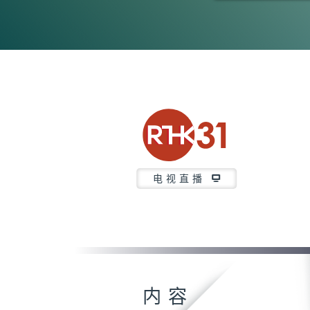
0
seconds
of
15
minutes,
40
seconds
Volume
90%
电视直播
内容