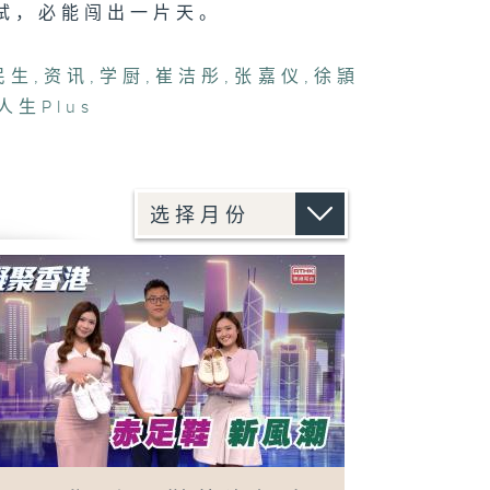
试，必能闯出一片天。
民生
,
资讯
,
学厨
,
崔洁彤
,
张嘉仪
,
徐頴
人生Plus