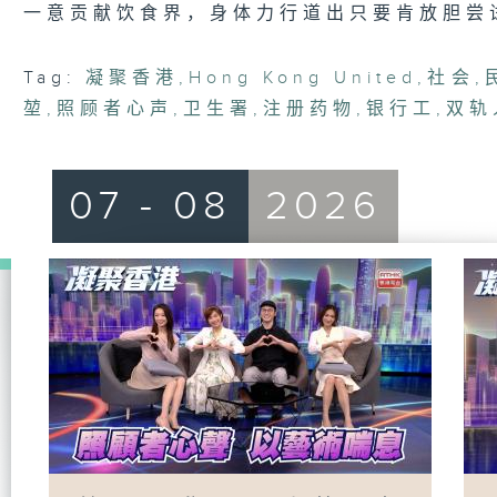
一意贡献饮食界，身体力行道出只要肯放胆尝
Tag:
凝聚香港
,
Hong Kong United
,
社会
,
堃
,
照顾者心声
,
卫生署
,
注册药物
,
银行工
,
双轨
07 - 08
2026