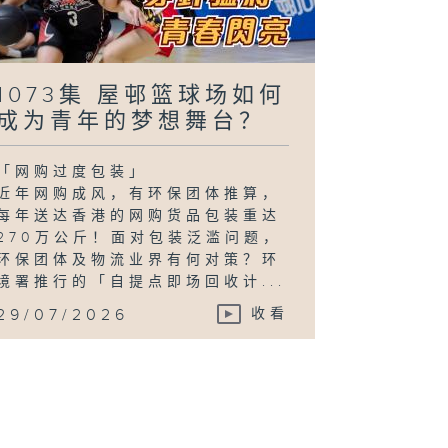
1073集 屋邨篮球场如何
成为青年的梦想舞台？
「网购过度包装」
近年网购成风，有环保团体推算，
每年送达香港的网购货品包装重达
270万公斤！面对包装泛滥问题，
环保团体及物流业界有何对策？环
境署推行的「自提点即场回收计...
29/07/2026
收看