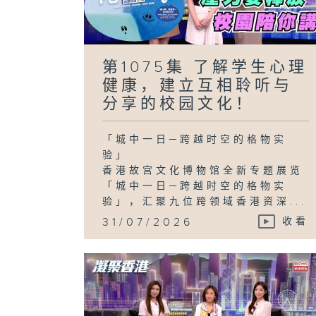
第1075集 了解学生心理
健康，建立互相聆听与
分享的校园文化！
「城中一日─跨越时空的格物实
验」
香港故宫文化博物馆全新专题展览
「城中一日─跨越时空的格物实
验」，汇聚九位跨领域香港资深...
31/07/2026
收看