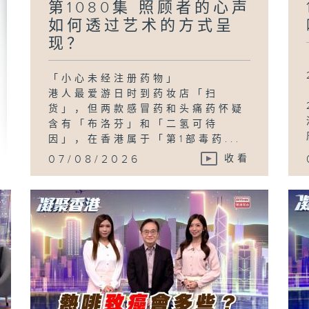
第1080集 照顾者的心声
如何透过艺术的方式呈
现？
「小心未经注册药物」
港人最爱游日时到药妆店「扫
货」，但两款感冒药和头痛药怀疑
含有「布洛芬」和「二氢可待
因」，在香港属于「第1部毒药...
07/08/2026
收看