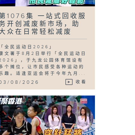
第1076集 一站式回收服
务开创减废新市场，助
大众在日常轻松减废
「全民运动日2026」
康文署于8月2日举行「全民运动日
2026」，于九龙公园体育馆设有
多个摊位，让市民感受各种运动的
乐趣。适逢亚运会将于今年九月...
03/08/2026
收看