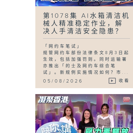
第1078集 AI水箱清洁机
械人精准稳定作业，解
决人手清洁安全隐患？
「网约车笔试」
规管网约车部份法律条文8月3日起
生效，包括加强罚则。同时运输署
亦推出「的士及网约车综合笔
试」。新规例实施情况如何？市...
05/08/2026
收看