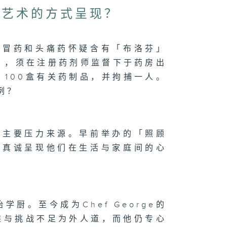
过艺术的方式呈现？
感冒药和头痛药怀疑含有「布洛芬」
」，须在注册药剂师监督下于药房出
 100盒有关药制品，并拘捕一人。
例？
的主要压力来源。早前举办的「照顾
，真诚呈现他们在生活与家庭间的心
厨。至今成为Chef George的
难与挑战不足为外人道，而他仍专心