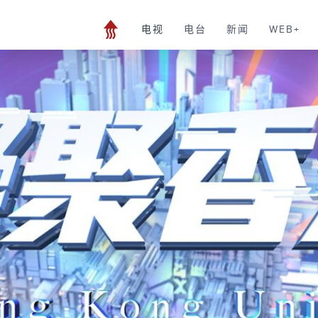
电视
电台
新闻
WEB+