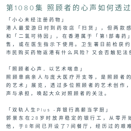
of
23
第1080集 照顾者的心声如何透
minutes,
7
seconds
Volume
「小心未经注册药物」
90%
港人最爱游日时到药妆店「扫货」，但两款
和「二氢可待因」，在香港属于「第1部毒药
售，或在医生指示下使用。卫生署日前检获约
市民购买药物返港有什么风险？又会否触犯法
「照顾者心声．以艺术喘息」
照顾患病亲人与庞大医疗开支等，是照顾者
的艺术」展览，透过多位照顾者的艺术创作
声与承担，唤起大众对照顾者的关注。
「双轨人生Plus -弃银行高薪当学厨」
郭景东在28岁时放弃稳定的银行工，从零开始学
他，于8年间已开设了7间餐厅，经历过的艰