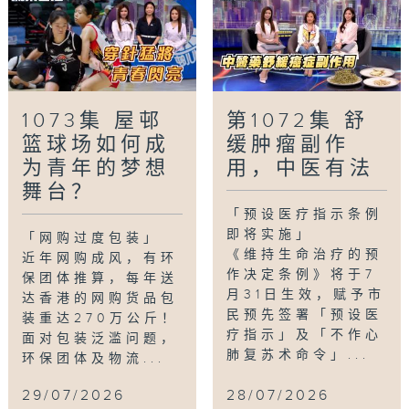
1073集 屋邨
第1072集 舒
篮球场如何成
缓肿瘤副作
为青年的梦想
用，中医有法
舞台？
「预设医疗指示条例
即将实施」
「网购过度包装」
《维持生命治疗的预
近年网购成风，有环
作决定条例》将于7
保团体推算，每年送
月31日生效，赋予市
达香港的网购货品包
民预先签署「预设医
装重达270万公斤！
疗指示」及「不作心
面对包装泛滥问题，
肺复苏术命令」...
环保团体及物流...
29/07/2026
28/07/2026