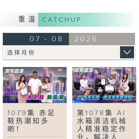
「赤足鞋，新风潮」
赤足鞋是一种设计上接近赤脚行走感受的鞋款，
重温
CATCHUP
设计理念源于对自然跑步姿势的回归，强调脚部
肌群的训练与本能步态的恢复。今集有请嘉宾详
07 - 08
2026
细讲解。
「民生美食关注组-南山邨搵食篇」
今集我们由白田邨走到南山邨，试食驰名的平台
小食，更会到大学生御用饭堂，品尝大学生最爱
的人气小炒，还会和《凝聚香港》主持萃雯一起
回忆大学时光！
Tag:
凝聚香港
,
Hong Kong United
,
社会
,
民生
,
资讯
,
上海石库门
,
余咏茵
,
南山邨
,
大学生御
1079集 赤足
第1078集 AI
用饭堂
,
林泳怡
,
自然跑步姿势
,
赤足鞋
,
郑萃雯
,
阮
鞋热潮知多
水箱清洁机械
颂阳,
,
香港上海双城聚
,
香港唐楼
,
香港国际机场
啲！
人精准稳定作
文化艺术节2026
业，解决人...