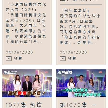
「香港国际机场文化
艺术节 2026」
「网约车笔试」
「香港国际机场文化
规管网约车部份法律
艺术节2026」日前
条文8月3日起生
揭幕，艺术节以「香
效，包括加强罚则。
港上海双城聚」为主
同时运输署亦推出
题，以香港的唐楼及
「的士及网约车综合
上海的石库门两...
笔试」。新规例...
06/08/2026
05/08/2026
收看
收看
1077集 热饮
第1076集 一