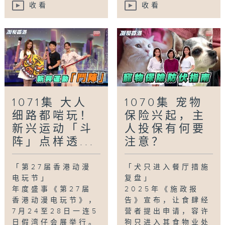
收看
收看
1071集 大人
1070集 宠物
细路都啱玩！
保险兴起，主
新兴运动「斗
人投保有何要
阵」点样透...
注意？
「第27届香港动漫
「犬只进入餐厅措施
电玩节」
复盘」
年度盛事《第27届
2025年《施政报
香港动漫电玩节》，
告》宣布，让食肆经
7月24至28日一连5
营者提出申请，容许
日假湾仔会展举行。
狗只进入其食物业处