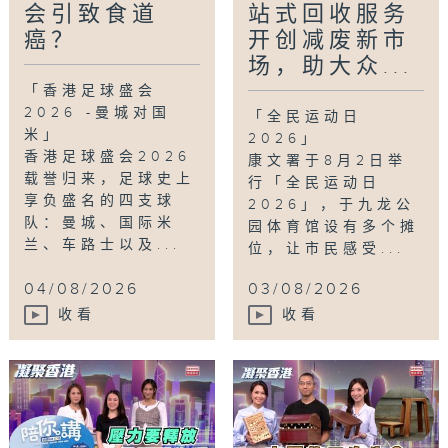
会引致食道
站式回收服务
癌？
开创减废新市
场，助大众...
「香港足球盛会
2026 -曼城对国
「全民运动日
米」
2026」
香港足球盛会2026
康文署于8月2日举
载誉归来，足球史上
行「全民运动日
享负盛名的四支球
2026」，于九龙公
队：曼城、国际米
园体育馆设有多个摊
兰、车路士以及...
位，让市民感受...
04/08/2026
03/08/2026
收看
收看