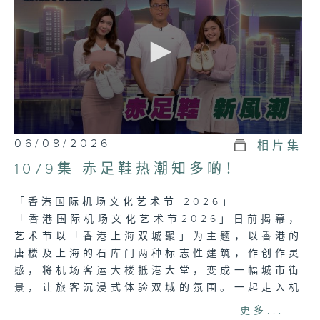
0
06/08/2026
相片集
seconds
of
1079集 赤足鞋热潮知多啲！
23
minutes,
7
「香港国际机场文化艺术节 2026」
seconds
「香港国际机场文化艺术节2026」日前揭幕，
艺术节以「香港上海双城聚」为主题，以香港的
唐楼及上海的石库门两种标志性建筑，作创作灵
感，将机场客运大楼抵港大堂，变成一幅城市街
景，让旅客沉浸式体验双城的氛围。一起走入机
场，了解背后的两城故事。
更多...