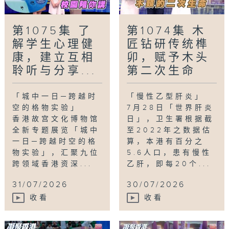
第1075集 了
第1074集 木
解学生心理健
匠钻研传统榫
康，建立互相
卯，赋予木头
聆听与分享...
第二次生命
「城中一日─跨越时
「慢性乙型肝炎」
空的格物实验」
7月28日「世界肝炎
香港故宫文化博物馆
日」，卫生署根据截
全新专题展览「城中
至2022年之数据估
一日─跨越时空的格
算，本港有百分之
物实验」，汇聚九位
5.6人口，患有慢性
跨领域香港资深...
乙肝，即每20个...
31/07/2026
30/07/2026
收看
收看