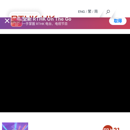
ENG
/
繁
/
简
×
全新 RTHK On The Go
取得
一手掌握 RTHK 电台、电视节目
星期一至五晚上6:30 港台电视31