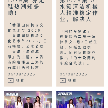
1079集 赤足
第1078集 AI
青#蔡雪儿#郭鉴贤
鞋热潮知多
水箱清洁机械
啲！
人精准稳定作
业，解决人...
「香港国际机场文
化艺术节 2026」
「网约车笔试」
「香港国际机场文
规管网约车部份法
化艺术节2026」日
律条文8月3日起生
前揭幕，艺术节以
效，包括加强罚
「香港上海双城
则。同时运输署亦
聚」为主题，以香
推出「的士及网约
港的唐楼及上海的
车综合笔试」。...
石库门两种标志...
06/08/2026
05/08/2026
收看
收看