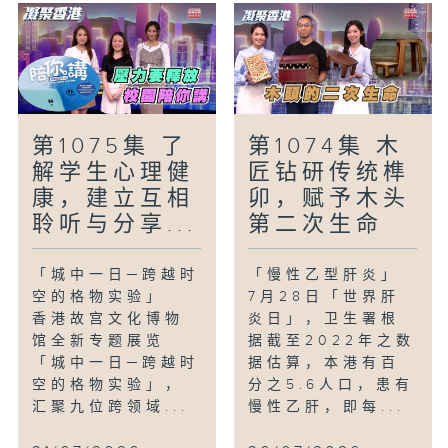
第1075集 了
第1074集 木
解学生心理健
匠钻研传统榫
康，建立互相
卯，赋予木头
聆听与分享...
第二次生命
「城中一日─跨越时
「慢性乙型肝炎」
空的格物实验」
7月28日「世界肝
香港故宫文化博物
炎日」，卫生署根
馆全新专题展览
据截至2022年之数
「城中一日─跨越时
据估算，本港有百
空的格物实验」，
分之5.6人口，患有
汇聚九位跨领域...
慢性乙肝，即每...