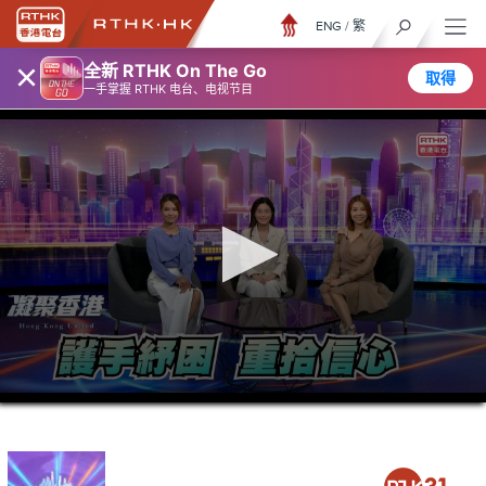
ENG
/
繁
×
全新 RTHK On The Go
取得
一手掌握 RTHK 电台、电视节目
0
seconds
of
23
minutes,
6