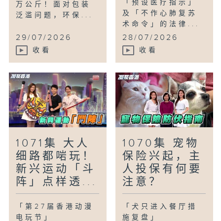
「预设医疗指示」
万公斤！面对包装
及「不作心肺复苏
泛滥问题，环保...
术命令」的法律...
29/07/2026
28/07/2026
收看
收看
1071集 大人
1070集 宠物
细路都啱玩！
保险兴起，主
新兴运动「斗
人投保有何要
阵」点样透...
注意？
「第27届香港动漫
「犬只进入餐厅措
电玩节」
施复盘」