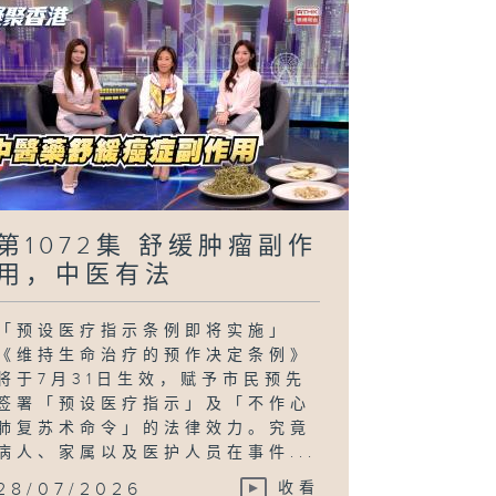
第1072集 舒缓肿瘤副作
用，中医有法
「预设医疗指示条例即将实施」
《维持生命治疗的预作决定条例》
将于7月31日生效，赋予市民预先
签署「预设医疗指示」及「不作心
肺复苏术命令」的法律效力。究竟
病人、家属以及医护人员在事件...
28/07/2026
收看