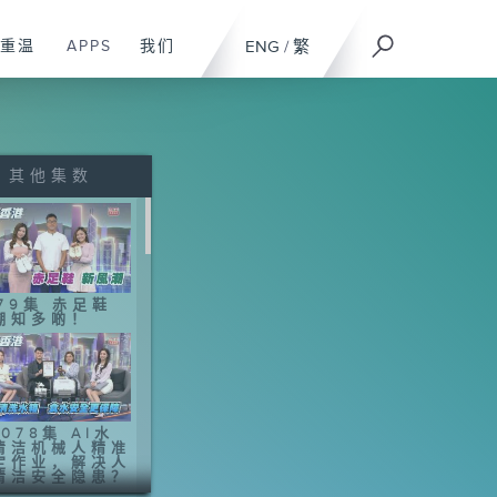
重温
APPS
我们
ENG
/
繁
其他集数
079集 赤足鞋
潮知多啲！
078集 AI水
清洁机械人精准
定作业，解决人
清洁安全隐患？