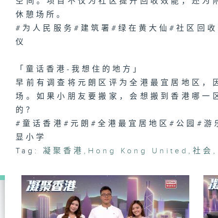
空间。项目不仅为社区提升回收效能，还为
「
趣
休憩场所。
区
#为人民服务#建筑署#绿在黄大仙#社区回收
仪
1
「童话香港-我想住的地方」
险
有
早前有调查将元朗区评为全港最宜居地区，
场。如果小朋友要搬家，会想搬到香港哪一
的？
#童话香港#元朗#全港最宜居地区#公园#游
显小学
Tag:
凝聚香港
,
Hong Kong United
,
社会
,