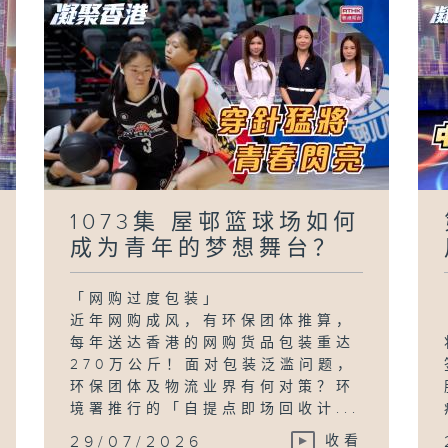
1073集 屋邨篮球场如何
成为青年的梦想舞台？
「网购过度包装」
近年网购成风，有环保团体推算，
每年送达香港的网购货品包装重达
270万公斤！面对包装泛滥问题，
环保团体及物流业界有何对策？环
境署推行的「自提点即场回收计...
29/07/2026
收看