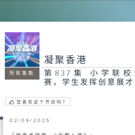
1
致
凝聚香港
第
式
废
第837集 小学联校
在
所有集数
赛，学生发挥创意展才
您喜欢这个节目吗?
第
学
立
的
02/09/2025