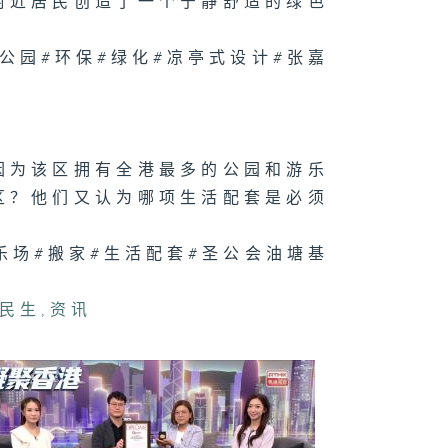
附近居民创造了一个宁静舒适的绿色
斗阵」点样透过
味对垒凝聚社
？
公园#环保#绿化#凉亭式设计#张嘉
070集 宠物保
兴起，主人投保
何要注意？
因为该区拥有全港最多的公园和游乐
区？他们又认为哪项生活配套是必须
乐场#搬家#生活配套#圣公会油塘基
民生
,
资讯