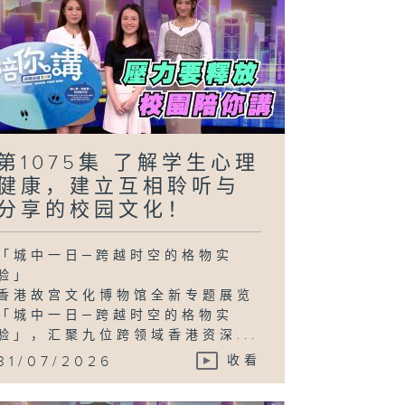
第1075集 了解学生心理
健康，建立互相聆听与
分享的校园文化！
「城中一日─跨越时空的格物实
验」
香港故宫文化博物馆全新专题展览
「城中一日─跨越时空的格物实
验」，汇聚九位跨领域香港资深...
31/07/2026
收看