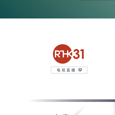
0
seconds
of
24
minutes,
7
seconds
Volume
90%
电视直播