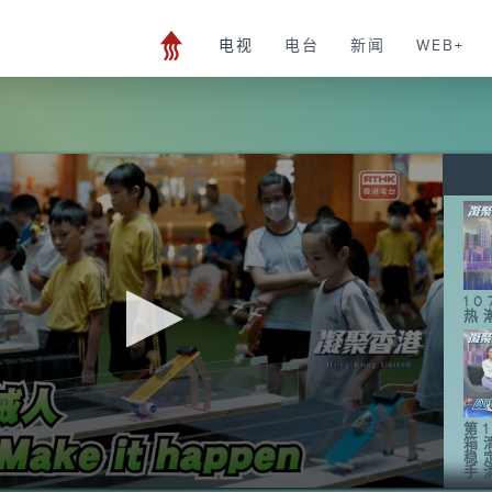
电视
电台
新闻
WEB+
1
热
第1
箱
稳
手