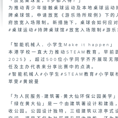
「放宽桌球室，8岁都入得？」
为推动青少年接触桌球运动及本地桌球运动
第
研
牌桌球馆，申请放宽《游乐场所规例》下的
木
府放宽入场限制。新措施下，桌球会如何应
#桌球运动#持牌桌球馆#放宽入场限制#游乐
「智能机械人．小学生Make it happen」
1
场
梦
本港学校一直大力推动STEAM教育，早前
2025》，超过500位小学同学齐齐展现
任及主办代表来分享比赛中的点滴。
#智能机械人#小学生#STEAM教育#小学联校
第
萃雯#黄婉曼
肿
有
「为人民服务-建筑署-黄大仙环保公园美学
「绿在黄大仙」是一个由建筑署设计和建造
收公园。公园设计独特，三组建筑以凉亭式
1
都