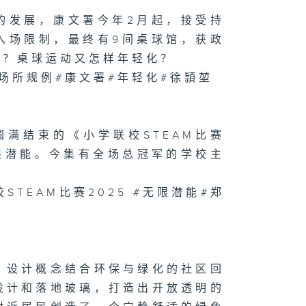
的发展，康文署今年2月起，接受持
1074集 木匠钻
传统榫卯，赋予
入场限制，最终有9间桌球馆，获政
头第二次生命
对？桌球运动又怎样年轻化？
场所规例#康文署#年轻化#徐頴堃
073集 屋邨篮球
如何成为青年的
想舞台？
圆满结束的《小学联校STEAM比赛
无限潜能。今集有全场总冠军的学校主
STEAM比赛2025 #无限潜能#郑
1072集 舒缓
瘤副作用，中医
法
」
，设计概念结合环保与绿化的社区回
设计和落地玻璃，打造出开放透明的
071集 大人细路
啱玩！新兴运动