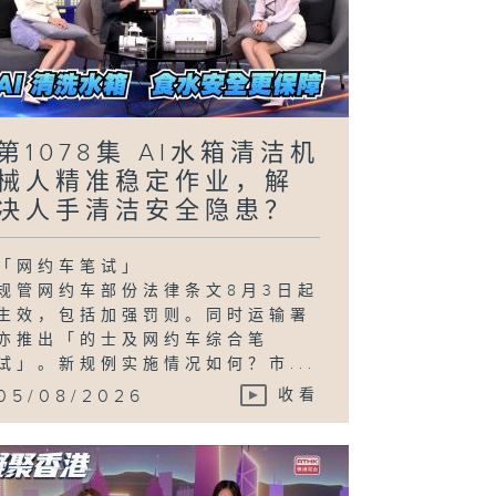
第1078集 AI水箱清洁机
械人精准稳定作业，解
决人手清洁安全隐患？
「网约车笔试」
规管网约车部份法律条文8月3日起
生效，包括加强罚则。同时运输署
亦推出「的士及网约车综合笔
试」。新规例实施情况如何？市...
05/08/2026
收看