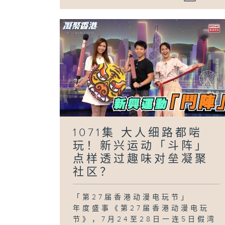
1071集 大人细路都啱
玩！新兴运动「斗阵」
点样透过趣味对垒凝聚
社区？
「第27届香港动漫电玩节」
年度盛事《第27届香港动漫电玩
节》，7月24至28日一连5日假湾