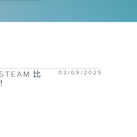
077集 热饮会引
食道癌？
1076集 一站
回收服务开创减
新市场，助大众
02/09/2025
STEAM比
日常轻松减废
！
1075集 了解
生心理健康，建
互相聆听与分享
校园文化！