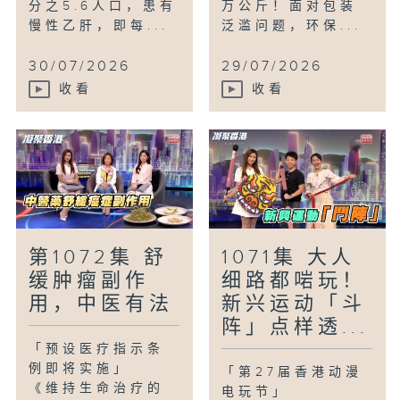
分之5.6人口，患有
万公斤！面对包装
慢性乙肝，即每...
泛滥问题，环保...
30/07/2026
29/07/2026
收看
收看
第1072集 舒
1071集 大人
缓肿瘤副作
细路都啱玩！
用，中医有法
新兴运动「斗
阵」点样透...
「预设医疗指示条
例即将实施」
「第27届香港动漫
《维持生命治疗的
电玩节」