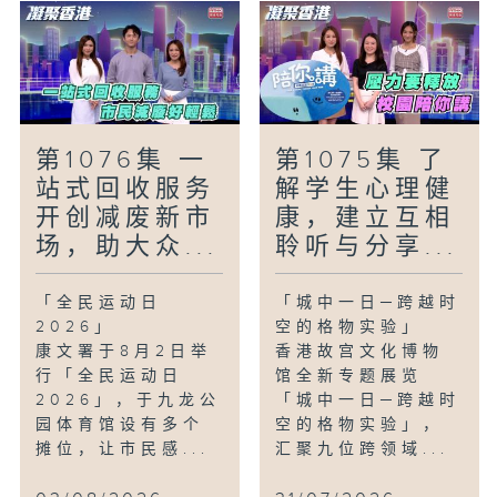
第1076集 一
第1075集 了
站式回收服务
解学生心理健
开创减废新市
康，建立互相
场，助大众...
聆听与分享...
「全民运动日
「城中一日─跨越时
2026」
空的格物实验」
康文署于8月2日举
香港故宫文化博物
行「全民运动日
馆全新专题展览
2026」，于九龙公
「城中一日─跨越时
园体育馆设有多个
空的格物实验」，
摊位，让市民感...
汇聚九位跨领域...