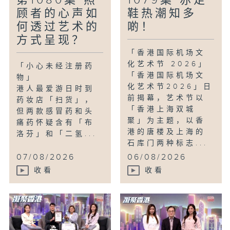
第1080集 照
1079集 赤足
公众更深入了解这段抗战历史，传承爱国精
顾者的心声如
鞋热潮知多
神。
何透过艺术的
啲！
#玩物壮志#抗战胜利80年#抗战胜利#日
方式呈现？
占香港#收藏#唐卓敏#丘静雯
「香港国际机场文
化艺术节 2026」
「小心未经注册药
「香港国际机场文
物」
化艺术节2026」日
港人最爱游日时到
前揭幕，艺术节以
药妆店「扫货」，
「香港上海双城
但两款感冒药和头
聚」为主题，以香
痛药怀疑含有「布
港的唐楼及上海的
洛芬」和「二氢...
石库门两种标志...
07/08/2026
06/08/2026
收看
收看