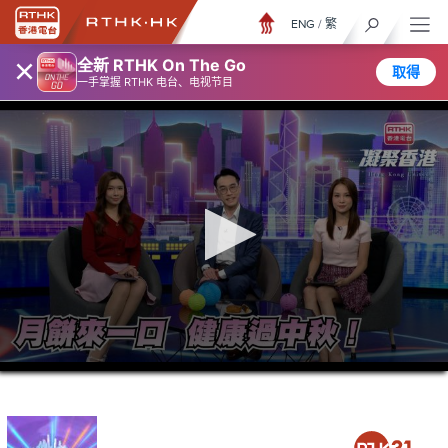
ENG
/
繁
×
全新 RTHK On The Go
取得
一手掌握 RTHK 电台、电视节目
0
seconds
of
23
minutes,
6