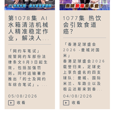
第1078集 AI
1077集 热饮
水箱清洁机械
会引致食道
人精准稳定作
癌？
业，解决人...
「香港足球盛会
2026 -曼城对国
「网约车笔试」
米」
规管网约车部份法
香港足球盛会2026
律条文8月3日起生
载誉归来，足球史
效，包括加强罚
上享负盛名的四支
则。同时运输署亦
球队：曼城、国际
推出「的士及网约
米兰、车路士以及
车综合笔试」。...
祖云达斯来到香...
05/08/2026
04/08/2026
收看
收看