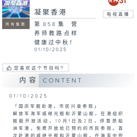
seconds
凝聚香港
电视直播
第858集 营
所有集数
养师教路点样
健康过中秋！
01/10/2025
您喜欢这个节目吗?
内容
CONTENT
01/10/2025
「国庆军舰赴港，市民兴奋参观」
解放军海军戚继光舰和沂蒙山舰，在港组织
舰艇开放活动，10月1日及2日，停靠昂船
洲军港，免费开放给已预约的市民参观。首
次赴港的戚继光舰和沂蒙山舰，在海军中担