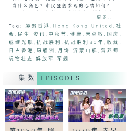
当什么角色？市民登舰参观的心情如何？
#国庆#军舰#解放军#戚继光舰#沂蒙山舰#
更多...
昂船洲#阮颂阳
Tag:
凝聚香港
,
Hong Kong United
,
社
会
「月饼来一口，健康过中秋！」
,
民生
,
资讯
,
中秋节
,
健康
,
唐卓敏
,
国庆
,
下星期一是中秋节，除了赏月，玩灯笼、食
戚继光舰
,
抗战胜利
,
抗战胜利80年
,
收藏
,
月饼，与亲友吃大餐，欢聚佳节，也不忘关
日占香港
,
昂船洲
,
月饼
,
沂蒙山舰
,
营养师
,
注一下健康。一起来听听营养师提供的健康
玩物壮志
,
解放军
,
军舰
过中秋贴士。
#月饼#中秋节#健康#营养师#梁凯宁#丘静
雯
集数
EPISODES
「玩物壮志-抗战胜利80年:日占香港时期
的收藏品（下）」
今集唐卓敏医生继续分享他所收藏的日占香
港时期文物，表达炽热的家国情怀。再跟着
他参观社区中心一个展览，当中展出了他
200多件珍贵收藏品，期望藉着展览，令