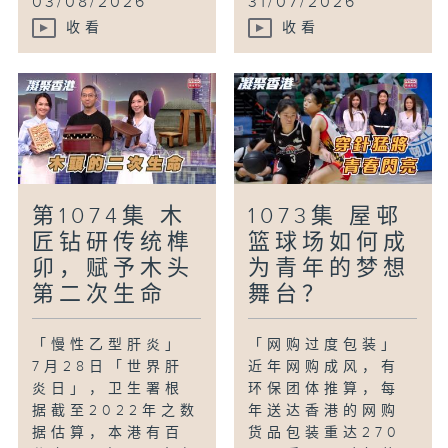
03/08/2026
31/07/2026
收看
收看
第1074集 木
1073集 屋邨
匠钻研传统榫
篮球场如何成
卯，赋予木头
为青年的梦想
第二次生命
舞台？
「慢性乙型肝炎」
「网购过度包装」
7月28日「世界肝
近年网购成风，有
炎日」，卫生署根
环保团体推算，每
据截至2022年之数
年送达香港的网购
据估算，本港有百
货品包装重达270