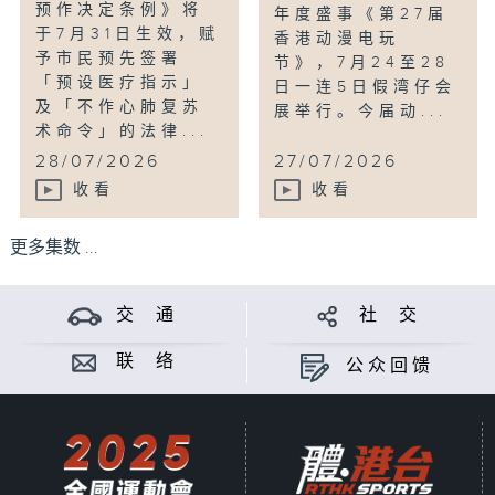
预作决定条例》将
年度盛事《第27届
于7月31日生效，赋
香港动漫电玩
予市民预先签署
节》，7月24至28
「预设医疗指示」
日一连5日假湾仔会
及「不作心肺复苏
展举行。今届动...
术命令」的法律...
28/07/2026
27/07/2026
收看
收看
更多集数 ...
交 通
社 交
联 络
公众回馈