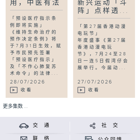
用，中医有法
新兴运动「斗
阵」点样透...
「预设医疗指示条
例即将实施」
「第27届香港动漫
《维持生命治疗的
电玩节」
预作决定条例》将
年度盛事《第27届
于7月31日生效，赋
香港动漫电玩
予市民预先签署
节》，7月24至28
「预设医疗指示」
日一连5日假湾仔会
及「不作心肺复苏
展举行。今届动...
术命令」的法律...
28/07/2026
27/07/2026
收看
收看
更多集数 ...
交 通
社 交
联 络
公众回馈