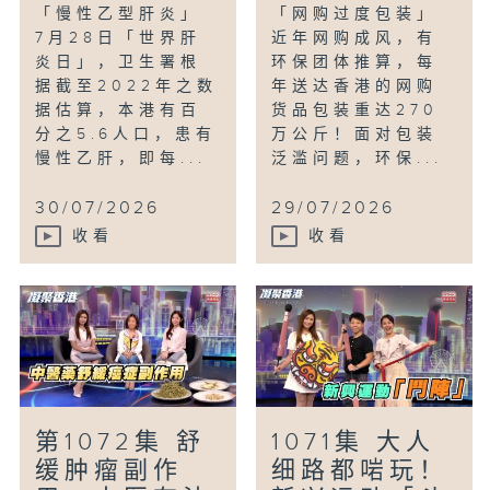
「慢性乙型肝炎」
「网购过度包装」
7月28日「世界肝
近年网购成风，有
炎日」，卫生署根
环保团体推算，每
据截至2022年之数
年送达香港的网购
据估算，本港有百
货品包装重达270
分之5.6人口，患有
万公斤！面对包装
慢性乙肝，即每...
泛滥问题，环保...
30/07/2026
29/07/2026
收看
收看
第1072集 舒
1071集 大人
缓肿瘤副作
细路都啱玩！