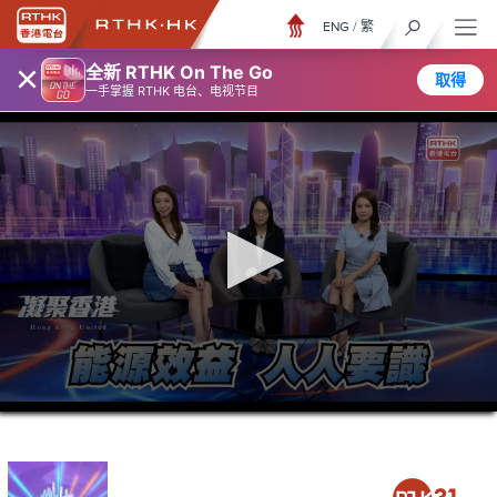
ENG
/
繁
×
全新 RTHK On The Go
取得
一手掌握 RTHK 电台、电视节目
0
seconds
of
23
minutes,
7