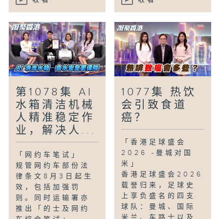
收看
收看
第1078集 AI
1077集 热饮
水箱清洁机械
会引致食道
人精准稳定作
癌？
业，解决人...
「香港足球盛会
2026 -曼城对国
「网约车笔试」
米」
规管网约车部份法
香港足球盛会2026
律条文8月3日起生
载誉归来，足球史
效，包括加强罚
上享负盛名的四支
则。同时运输署亦
球队：曼城、国际
推出「的士及网约
米兰、车路士以及