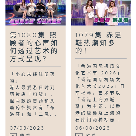
#双轨人生Plus #纸扎铺#第四代传人#公
关#社交媒体#承传#推广#传统文化#张嘉
仪
第1080集 照
1079集 赤足
顾者的心声如
鞋热潮知多
何透过艺术的
啲！
方式呈现？
「香港国际机场文
化艺术节 2026」
「小心未经注册药
「香港国际机场文
物」
化艺术节2026」日
港人最爱游日时到
前揭幕，艺术节以
药妆店「扫货」，
「香港上海双城
但两款感冒药和头
聚」为主题，以香
痛药怀疑含有「布
港的唐楼及上海的
洛芬」和「二氢...
石库门两种标志...
07/08/2026
06/08/2026