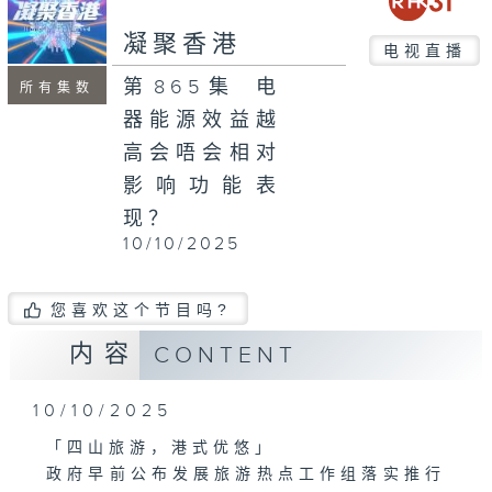
seconds
凝聚香港
电视直播
第865集 电
所有集数
器能源效益越
高会唔会相对
影响功能表
现？
10/10/2025
您喜欢这个节目吗?
内容
CONTENT
10/10/2025
「四山旅游，港式优悠」
政府早前公布发展旅游热点工作组落实推行