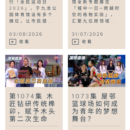
行「全民运动日
馆全新专题展览
2026」，于九龙公
「城中一日─跨越时
园体育馆设有多个
空的格物实验」，
摊位，让市民感...
汇聚九位跨领域...
03/08/2026
31/07/2026
收看
收看
第1074集 木
1073集 屋邨
匠钻研传统榫
篮球场如何成
卯，赋予木头
为青年的梦想
第二次生命
舞台？