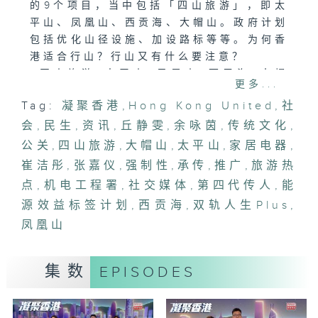
的9个项目，当中包括「四山旅游」，即太
平山、凤凰山、西贡海、大帽山。政府计划
包括优化山径设施、加设路标等等。为何香
港适合行山？行山又有什么要注意？
#四山旅游#太平山#凤凰山#西贡海#大帽
更多...
山#旅游热点#余咏茵
Tag:
凝聚香港
,
Hong Kong United
,
社
会
「能源效益，人人要识」
,
民生
,
资讯
,
丘静雯
,
余咏茵
,
传统文化
,
机电工程署由2008年起推行强制性能源效
公关
,
四山旅游
,
大帽山
,
太平山
,
家居电器
,
益标签计划，涵盖多个家居电器，推广节约
崔洁彤
,
张嘉仪
,
强制性
,
承传
,
推广
,
旅游热
能源。有请机电署详细分享悭电贴士！
点
,
机电工程署
,
社交媒体
,
第四代传人
,
能
#机电工程署#能源效益标签计划#强制性#
源效益标签计划
,
西贡海
,
双轨人生Plus
,
家居电器#崔洁彤#丘静雯
凤凰山
「双轨人生Plus -纸扎传人」
一间扎根深水埗65年的纸扎铺，有位年轻
集数
EPISODES
的掌门人是店铺的第四代传人，善用任职公
关行业的身份与经验，为家族生意建立社交
媒体，承传及推广传统文化。