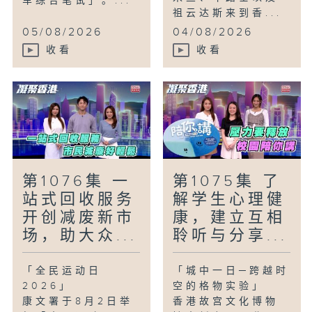
车综合笔试」。...
祖云达斯来到香...
05/08/2026
04/08/2026
收看
收看
第1076集 一
第1075集 了
站式回收服务
解学生心理健
开创减废新市
康，建立互相
场，助大众...
聆听与分享...
「全民运动日
「城中一日─跨越时
2026」
空的格物实验」
康文署于8月2日举
香港故宫文化博物