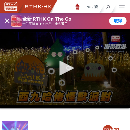
ENG
/
繁
×
全新 RTHK On The Go
取得
一手掌握 RTHK 电台、电视节目
0
seconds
of
23
minutes,
7