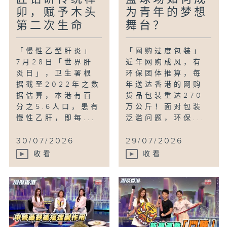
卯，赋予木头
为青年的梦想
第二次生命
舞台？
「慢性乙型肝炎」
「网购过度包装」
7月28日「世界肝
近年网购成风，有
炎日」，卫生署根
环保团体推算，每
据截至2022年之数
年送达香港的网购
据估算，本港有百
货品包装重达270
分之5.6人口，患有
万公斤！面对包装
慢性乙肝，即每...
泛滥问题，环保...
30/07/2026
29/07/2026
收看
收看