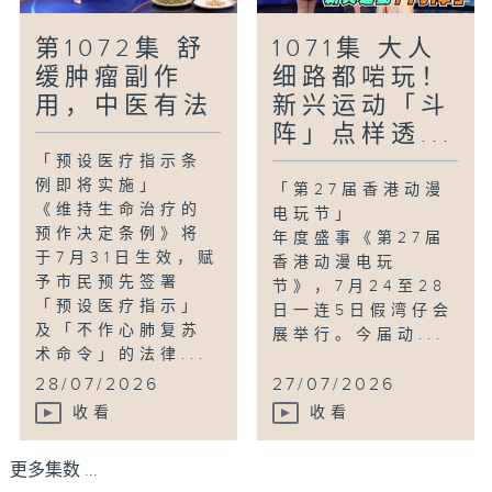
第1072集 舒
1071集 大人
缓肿瘤副作
细路都啱玩！
用，中医有法
新兴运动「斗
阵」点样透...
「预设医疗指示条
例即将实施」
「第27届香港动漫
《维持生命治疗的
电玩节」
预作决定条例》将
年度盛事《第27届
于7月31日生效，赋
香港动漫电玩
予市民预先签署
节》，7月24至28
「预设医疗指示」
日一连5日假湾仔会
及「不作心肺复苏
展举行。今届动...
术命令」的法律...
28/07/2026
27/07/2026
收看
收看
更多集数 ...