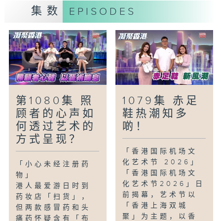
今集炮台山美食游，〈民生美食关注组〉带
集数
EPISODES
大家去到台式小食店品尝风味十足的台南凉
面和麻油鸡汤面。然后再去日式烧鸟店试食
功架十足的鸡串烧，一尝各种鸡的罕有部
位！
「童话香港-欲望小径」
鲁迅的经典小说《故乡》曾道：「其实地上
本没有路，走的人多了，也便成了路。」小
第1080集 照
1079集 赤足
朋友知道什么是「欲望小径」？他们会选择
顾者的心声如
鞋热潮知多
行大路还是捷径？
何透过艺术的
啲！
方式呈现？
「香港国际机场文
化艺术节 2026」
「小心未经注册药
「香港国际机场文
物」
化艺术节2026」日
港人最爱游日时到
前揭幕，艺术节以
药妆店「扫货」，
「香港上海双城
但两款感冒药和头
聚」为主题，以香
痛药怀疑含有「布