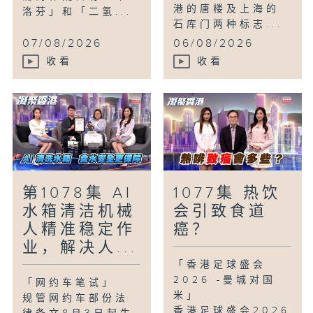
港的唐楼及上海的
洛芬」和「二氢...
石库门两种标志...
07/08/2026
06/08/2026
收看
收看
第1078集 AI
1077集 热饮
水箱清洁机械
会引致食道
人精准稳定作
癌？
业，解决人...
「香港足球盛会
2026 -曼城对国
「网约车笔试」
米」
规管网约车部份法
香港足球盛会2026