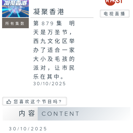
seconds
凝聚香港
电视直播
第879集 明
所有集数
天是万圣节，
西九文化区举
办了适合一家
大小及毛孩的
派对，让市民
乐在其中。
30/10/2025
您喜欢这个节目吗?
内容
CONTENT
30/10/2025