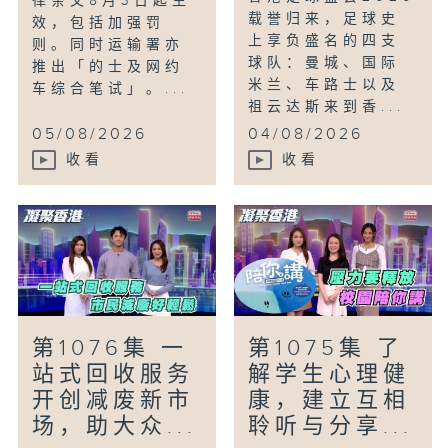
律条文8月3日起生
载誉归来，足球史
效，包括加强罚
上享负盛名的四支
则。同时运输署亦
球队：曼城、国际
推出「的士及网约
米兰、车路士以及
车综合笔试」。...
祖云达斯来到香...
05/08/2026
04/08/2026
收看
收看
第1076集 一
第1075集 了
站式回收服务
解学生心理健
开创减废新市
康，建立互相
场，助大众...
聆听与分享...