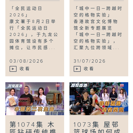
「全民运动日
「城中一日─跨越时
2026」
空的格物实验」
康文署于8月2日举
香港故宫文化博物
行「全民运动日
馆全新专题展览
2026」，于九龙公
「城中一日─跨越时
园体育馆设有多个
空的格物实验」，
摊位，让市民感...
汇聚九位跨领域...
03/08/2026
31/07/2026
收看
收看
第1074集 木
1073集 屋邨
匠钻研传统榫
篮球场如何成