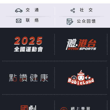
交 通
社 交
联 络
公众回馈