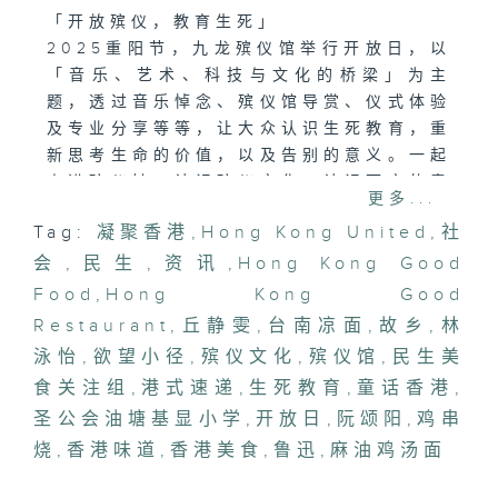
「开放殡仪，教育生死」
2025重阳节，九龙殡仪馆举行开放日，以
「音乐、艺术、科技与文化的桥梁」为主
题，透过音乐悼念、殡仪馆导赏、仪式体验
及专业分享等等，让大众认识生死教育，重
新思考生命的价值，以及告别的意义。一起
走进殡仪馆，认识殡仪文化，认识死亡的意
更多...
义。
Tag:
凝聚香港
,
Hong Kong United
,
社
会
「西九哈佬怪兽派对」
,
民生
,
资讯
,
Hong Kong Good
今日是万圣节，本港很多地方都举行庆祝活
Food
,
Hong Kong Good
动，其中西九文化区就有「西九哈佬怪兽派
Restaurant
,
丘静雯
,
台南凉面
,
故乡
,
林
对」活动。派对有美食、音乐、舞蹈表演，
泳怡
,
欲望小径
,
殡仪文化
,
殡仪馆
,
民生美
以及多个打卡位，无论是一家大小、还是毛
食关注组
,
港式速递
,
生死教育
,
童话香港
,
孩都可以乐在其中。
圣公会油塘基显小学
,
开放日
,
阮颂阳
,
鸡串
烧
「香港美食-民生美食关注组-炮台山美食游
,
香港味道
,
香港美食
,
鲁迅
,
麻油鸡汤面
(一)」