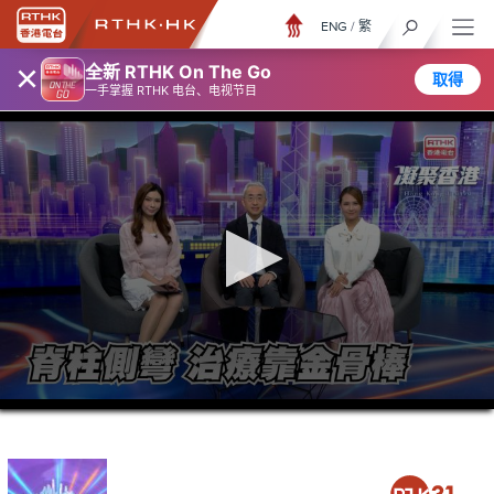
ENG
/
繁
×
全新 RTHK On The Go
取得
一手掌握 RTHK 电台、电视节目
0
seconds
of
23
minutes,
6