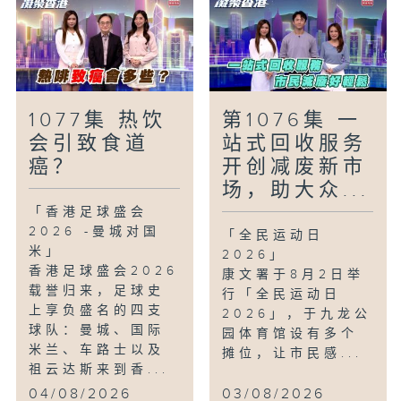
1077集 热饮
第1076集 一
会引致食道
站式回收服务
癌？
开创减废新市
场，助大众...
「香港足球盛会
2026 -曼城对国
「全民运动日
米」
2026」
香港足球盛会2026
康文署于8月2日举
载誉归来，足球史
行「全民运动日
上享负盛名的四支
2026」，于九龙公
球队：曼城、国际
园体育馆设有多个
米兰、车路士以及
摊位，让市民感...
祖云达斯来到香...
04/08/2026
03/08/2026