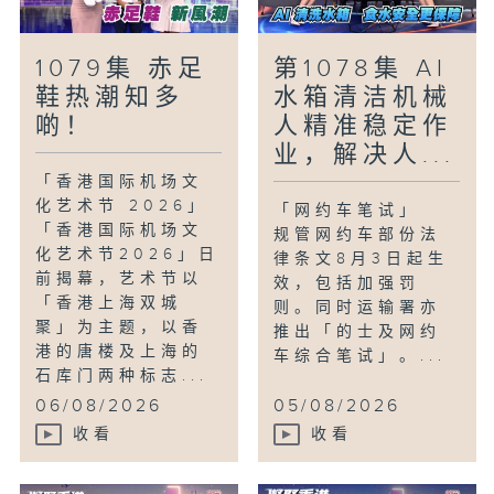
进大师的展览，回顾他的艺术足迹。
1079集 赤足
第1078集 AI
「童话香港-平行时空」
鞋热潮知多
水箱清洁机械
地球划分为24个时区，小朋友有想过当他
啲！
人精准稳定作
们在香港上学时，地球另一边的人在做什么
业，解决人...
吗？他们会幻想可随意穿越不同时区吗？
「香港国际机场文
化艺术节 2026」
「网约车笔试」
「香港国际机场文
规管网约车部份法
化艺术节2026」日
律条文8月3日起生
前揭幕，艺术节以
效，包括加强罚
「香港上海双城
则。同时运输署亦
聚」为主题，以香
推出「的士及网约
港的唐楼及上海的
车综合笔试」。...
石库门两种标志...
06/08/2026
05/08/2026
收看
收看