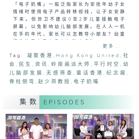
「电子奶嘴」一般泛指家长为安抚年幼子女
情绪时使用电子产品转移视线，让子女安静
下来。但世卫不建议0至2岁儿童接触电子
屏幕，以免影响幼儿脑部发展。在人人一机
在手的年代，家长可以怎教导小朋友？幼童
惯性使用电子产品有何影响呢？
更多...
Tag:
凝聚香港
,
Hong Kong United
,
社
「脊柱侧弯．治疗靠金骨棒」
会
「脊柱侧弯」影响儿童青少年健康，有大学
,
民生
,
资讯
,
岭南画派大师
,
平行时空
,
幼
团队首创「无感筛查」骨骼健康系统及生长
儿脑部发展
,
无感筛查
,
童话香港
,
纪念展
,
棒，检测及治疗脊柱侧弯，又避免干扰身高
脊柱侧弯
,
赵少昂教授
,
电子奶嘴
发育，到底怎样帮助患者重新「挺起胸膛」
做人？
集数
EPISODES
「赵少昂诞辰120周年纪念展」
2025年，适值岭南画派大师赵少昂教授诞
辰120周年，香港文化博物馆举办《岭南风
范：赵少昂诞辰一百二十周年纪念展》，展
出大师上世纪30至90年代的作品。一起走