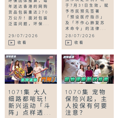
环保团体推算，每
于7月31日生效，赋
年送达香港的网购
予市民预先签署
货品包装重达270
「预设医疗指示」
万公斤！面对包装
及「不作心肺复苏
泛滥问题，环保...
术命令」的法律...
29/07/2026
28/07/2026
收看
收看
1071集 大人
1070集 宠物
细路都啱玩！
保险兴起，主
新兴运动「斗
人投保有何要
阵」点样透...
注意？