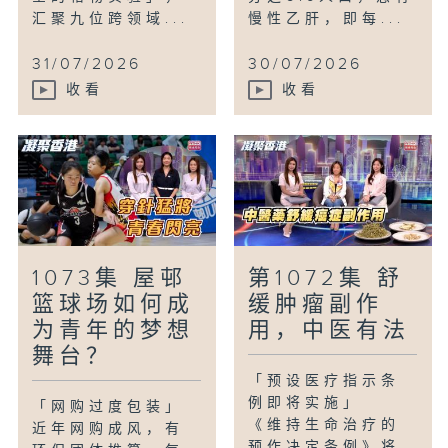
汇聚九位跨领域...
慢性乙肝，即每...
31/07/2026
30/07/2026
收看
收看
1073集 屋邨
第1072集 舒
篮球场如何成
缓肿瘤副作
为青年的梦想
用，中医有法
舞台？
「预设医疗指示条
例即将实施」
「网购过度包装」
《维持生命治疗的
近年网购成风，有
预作决定条例》将