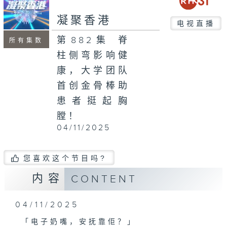
seconds
凝聚香港
电视直播
第882集 脊
所有集数
柱侧弯影响健
康，大学团队
首创金骨棒助
患者挺起胸
膛！
04/11/2025
您喜欢这个节目吗?
内容
CONTENT
04/11/2025
「电子奶嘴，安抚靠佢？」