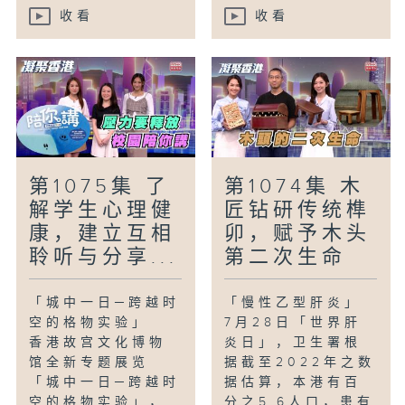
收看
收看
第1075集 了
第1074集 木
解学生心理健
匠钻研传统榫
康，建立互相
卯，赋予木头
聆听与分享...
第二次生命
「城中一日─跨越时
「慢性乙型肝炎」
空的格物实验」
7月28日「世界肝
香港故宫文化博物
炎日」，卫生署根
馆全新专题展览
据截至2022年之数
「城中一日─跨越时
据估算，本港有百
空的格物实验」，
分之5.6人口，患有