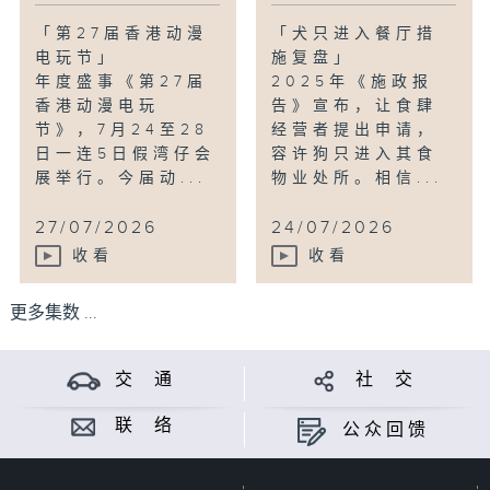
「第27届香港动漫
「犬只进入餐厅措
电玩节」
施复盘」
年度盛事《第27届
2025年《施政报
香港动漫电玩
告》宣布，让食肆
节》，7月24至28
经营者提出申请，
日一连5日假湾仔会
容许狗只进入其食
展举行。今届动...
物业处所。相信...
27/07/2026
24/07/2026
收看
收看
更多集数 ...
交 通
社 交
联 络
公众回馈