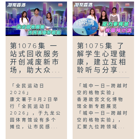
第1076集 一
第1075集 了
站式回收服务
解学生心理健
开创减废新市
康，建立互相
场，助大众...
聆听与分享...
「全民运动日
「城中一日─跨越时
2026」
空的格物实验」
康文署于8月2日举
香港故宫文化博物
行「全民运动日
馆全新专题展览
2026」，于九龙公
「城中一日─跨越时
园体育馆设有多个
空的格物实验」，
摊位，让市民感...
汇聚九位跨领域...