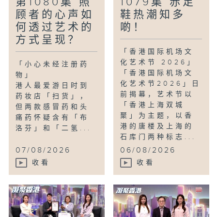
第1080集 照
1079集 赤足
援他们？
顾者的心声如
鞋热潮知多
何透过艺术的
啲！
方式呈现？
「香港国际机场文
化艺术节 2026」
「小心未经注册药
「香港国际机场文
物」
化艺术节2026」日
港人最爱游日时到
前揭幕，艺术节以
药妆店「扫货」，
「香港上海双城
但两款感冒药和头
聚」为主题，以香
痛药怀疑含有「布
港的唐楼及上海的
洛芬」和「二氢...
石库门两种标志...
07/08/2026
06/08/2026
收看
收看