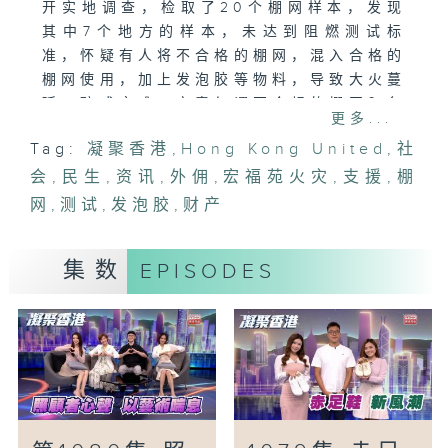
开实地调查，检取了20个棚网样本，发现
其中7个地方的样本，未达到阻燃测试标
准，怀疑有人将不合格的棚网，混入合格的
棚网使用，加上发泡胶等物料，导致大火蔓
延，酿成灾难。究竟何谓不合规的棚网？各
更多...
界如何检讨事件，避免悲剧再发生？
Tag:
凝聚香港
,
Hong Kong United
,
社
#宏福苑火灾#棚网#发泡胶#测试#张嘉仪
会
,
民生
,
资讯
,
外佣
,
宏福苑火灾
,
支援
,
棚
「预制板机械人减少工伤有可能」
网
,
测试
,
发泡胶
,
财产
近年建造业使用预制组件兴建楼宇的情况日
益普及，有创科研发公司因应本港地盘空间
集数
EPISODES
环境的特性，研发预制板安装机械人，协助
建筑工人在建筑物内完成提举和安装工作，
减少工伤风险。
「灾后外佣支援」
无情大火摧毁过千家园，同时影响该区工作
的外佣，成功逃离火场的外佣可能正面对受
伤、个人财产尽失的情况。社会各界如何支