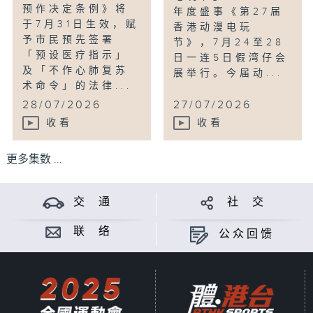
预作决定条例》将
年度盛事《第27届
于7月31日生效，赋
香港动漫电玩
予市民预先签署
节》，7月24至28
「预设医疗指示」
日一连5日假湾仔会
及「不作心肺复苏
展举行。今届动...
术命令」的法律...
28/07/2026
27/07/2026
收看
收看
更多集数 ...
交 通
社 交
联 络
公众回馈