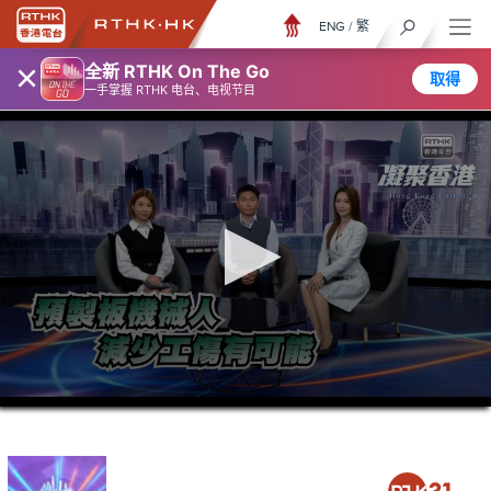
ENG
/
繁
×
全新 RTHK On The Go
取得
一手掌握 RTHK 电台、电视节目
0
seconds
of
0
seconds