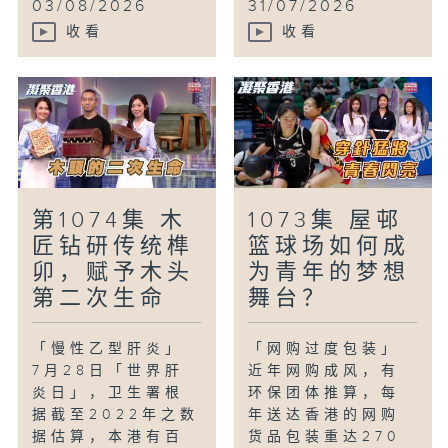
03/08/2026
31/07/2026
收看
收看
第1074集 木
1073集 屋邨
匠钻研传统榫
篮球场如何成
卯，赋予木头
为青年的梦想
第二次生命
舞台？
「慢性乙型肝炎」
「网购过度包装」
7月28日「世界肝
近年网购成风，有
炎日」，卫生署根
环保团体推算，每
据截至2022年之数
年送达香港的网购
据估算，本港有百
货品包装重达270