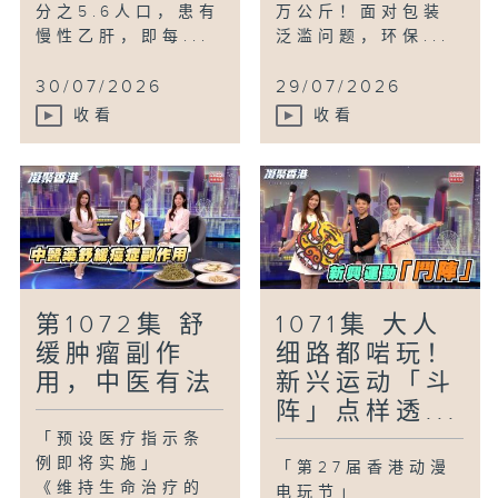
分之5.6人口，患有
万公斤！面对包装
慢性乙肝，即每...
泛滥问题，环保...
30/07/2026
29/07/2026
收看
收看
第1072集 舒
1071集 大人
缓肿瘤副作
细路都啱玩！
用，中医有法
新兴运动「斗
阵」点样透...
「预设医疗指示条
例即将实施」
「第27届香港动漫
《维持生命治疗的
电玩节」