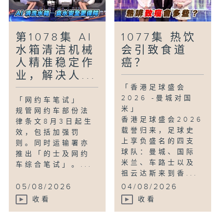
第1078集 AI
1077集 热饮
水箱清洁机械
会引致食道
人精准稳定作
癌？
业，解决人...
「香港足球盛会
2026 -曼城对国
「网约车笔试」
米」
规管网约车部份法
香港足球盛会2026
律条文8月3日起生
载誉归来，足球史
效，包括加强罚
上享负盛名的四支
则。同时运输署亦
球队：曼城、国际
推出「的士及网约
米兰、车路士以及
车综合笔试」。...
祖云达斯来到香...
05/08/2026
04/08/2026
收看
收看