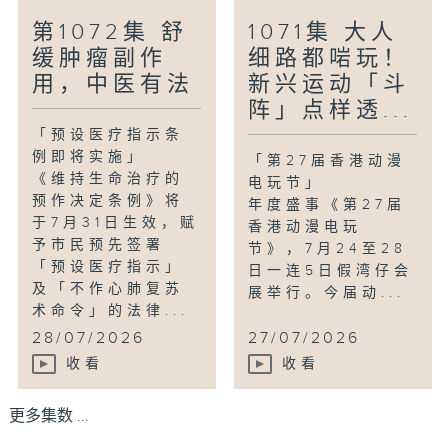
第1072集 舒
1071集 大人
缓肿瘤副作
细路都啱玩！
用，中医有法
新兴运动「斗
阵」点样透...
「预设医疗指示条
例即将实施」
「第27届香港动漫
《维持生命治疗的
电玩节」
预作决定条例》将
年度盛事《第27届
于7月31日生效，赋
香港动漫电玩
予市民预先签署
节》，7月24至28
「预设医疗指示」
日一连5日假湾仔会
及「不作心肺复苏
展举行。今届动...
术命令」的法律...
28/07/2026
27/07/2026
收看
收看
更多集数 ...