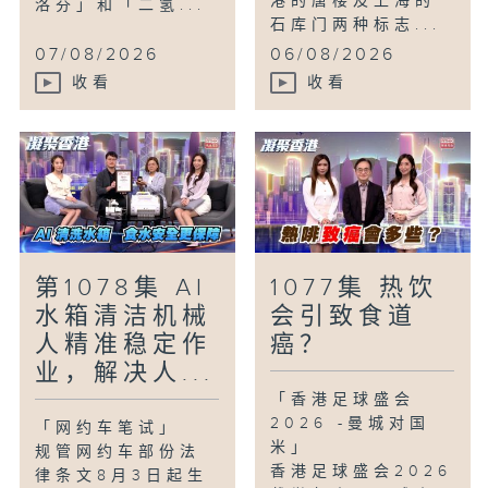
港的唐楼及上海的
洛芬」和「二氢...
石库门两种标志...
07/08/2026
06/08/2026
收看
收看
第1078集 AI
1077集 热饮
水箱清洁机械
会引致食道
人精准稳定作
癌？
业，解决人...
「香港足球盛会
2026 -曼城对国
「网约车笔试」
米」
规管网约车部份法
香港足球盛会2026
律条文8月3日起生