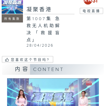
seconds
凝聚香港
电视直播
第1007集 急
所有集数
救无人机助解
决「救援盲
点」
28/04/2026
您喜欢这个节目吗?
内容
CONTENT