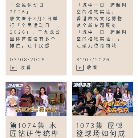
「全民运动日
「城中一日─跨越时
2026」
空的格物实验」
康文署于8月2日举
香港故宫文化博物
行「全民运动日
馆全新专题展览
2026」，于九龙公
「城中一日─跨越时
园体育馆设有多个
空的格物实验」，
摊位，让市民感...
汇聚九位跨领域...
03/08/2026
31/07/2026
收看
收看
第1074集 木
1073集 屋邨
匠钻研传统榫
篮球场如何成