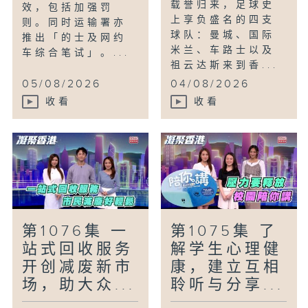
载誉归来，足球史
效，包括加强罚
上享负盛名的四支
则。同时运输署亦
球队：曼城、国际
推出「的士及网约
米兰、车路士以及
车综合笔试」。...
祖云达斯来到香...
05/08/2026
04/08/2026
收看
收看
第1076集 一
第1075集 了
站式回收服务
解学生心理健
开创减废新市
康，建立互相
场，助大众...
聆听与分享...