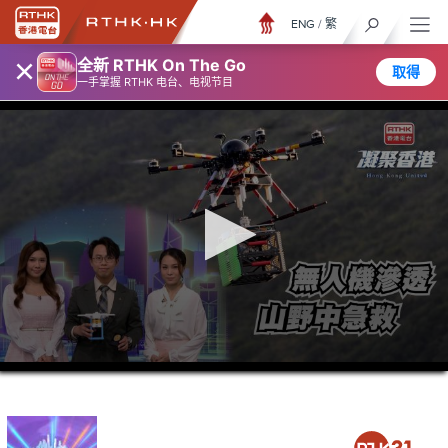
ENG
/
繁
×
全新 RTHK On The Go
取得
一手掌握 RTHK 电台、电视节目
0
seconds
of
23
minutes,
7