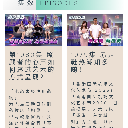
集数
EPISODES
「银发有办法-银发观鸟导赏员」
红耳鹎是香港常见雀鸟品种，在市区不时找
到它们的踪影。一班银发族组成红耳鹎俱乐
部，每个月举行活动，又训练导赏员，推广
观鸟活动的乐趣。这个活动对银发族有什么
好处？他们为何对红耳鹎情有独钟？？
第1080集 照
1079集 赤足
「童话香港-我不是港孩」
顾者的心声如
鞋热潮知多
不少小朋友都被照顾得无微不至，甚至成为
何透过艺术的
啲！
了「港孩」。今集的小朋友认为自己有自理
方式呈现？
能力吗？他们又懂得「绑鞋带」吗？
「香港国际机场文
化艺术节 2026」
「小心未经注册药
「香港国际机场文
物」
化艺术节2026」日
港人最爱游日时到
前揭幕，艺术节以
药妆店「扫货」，
「香港上海双城
但两款感冒药和头
聚」为主题，以香
痛药怀疑含有「布