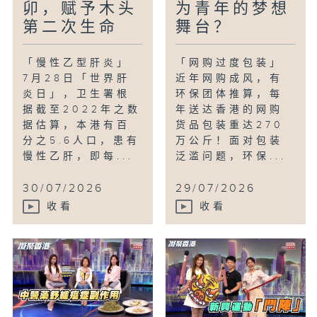
卯，赋予木头
为青年的梦想
第二次生命
舞台？
「慢性乙型肝炎」
「网购过度包装」
7月28日「世界肝
近年网购成风，有
炎日」，卫生署根
环保团体推算，每
据截至2022年之数
年送达香港的网购
据估算，本港有百
货品包装重达270
分之5.6人口，患有
万公斤！面对包装
慢性乙肝，即每...
泛滥问题，环保...
30/07/2026
29/07/2026
收看
收看