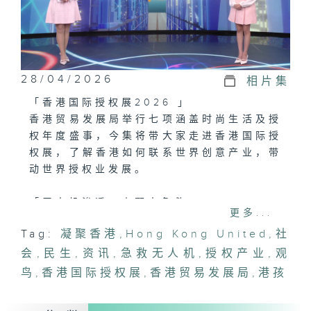
28/04/2026
相片集
「香港国际授权展2026 」
香港贸易发展局举行七项涵盖时尚生活及授
权年度盛事，今集将带大家走进香港国际授
权展，了解香港如何联系世界创意产业，带
动世界授权业发展。
「无人机渗透‧山野中急救」
更多...
科大研发出急救响应无人机系统，深度整合
Tag:
凝聚香港
,
Hong Kong United
,
社
AI助理，当救援人员接报并分析物资需求
会
后，求救者只需点击手机简讯连结，系统便
,
民生
,
资讯
,
急救无人机
,
授权产业
,
观
能即时获取精准定位，解决郊区等救护车难
鸟
,
香港国际授权展
,
香港贸易发展局
,
港孩
以抵达的「救援盲点」。今集有请研发团队
成员详细讲解。