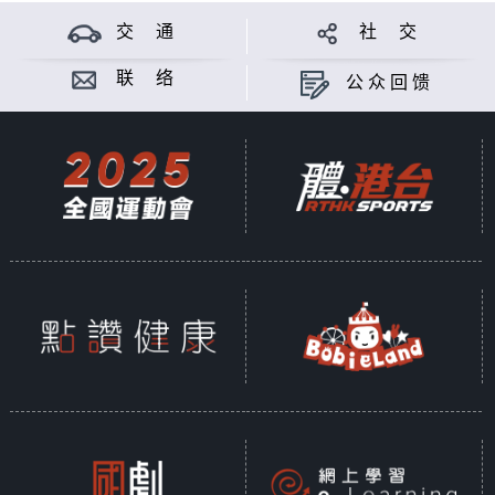
交 通
社 交
联 络
公众回馈