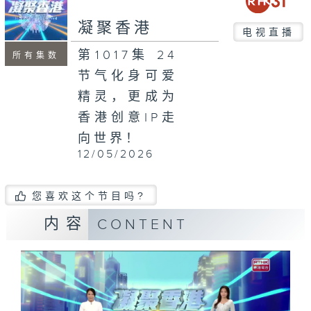
seconds
凝聚香港
电视直播
第1017集 24
所有集数
节气化身可爱
精灵，更成为
香港创意IP走
向世界！
12/05/2026
您喜欢这个节目吗?
内容
CONTENT