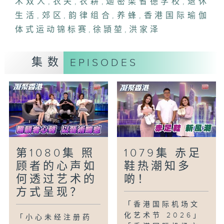
术双人
,
农夫
,
农耕
,
迦密梁省德学校
,
退休
如何将这项非物质文化遗产，从平面设计变
生活
,
郊区
,
韵律组合
,
养蜂
,
香港国际瑜伽
成实体，一步步走向大众。
体式运动锦标赛
,
徐頴堃
,
洪家泽
「银发有办法-银发田园诗人」
年逾七十的罗国生退休后，重回荃湾川龙村
集数
EPISODES
的田园，过着忙碌却悠然自得的农耕生活。
他除了农耕，闲时会作诗、养蜂弄蜜，乐于
与访客分享田园生活心得，找到银发生活的
哲学。
「童话香港-郊游好去处」
香港的郊区旅游愈来愈受欢迎，如果周末家
第1080集 照
1079集 赤足
长要带朋友去郊游，小朋友最想去哪一个地
顾者的心声如
鞋热潮知多
方？
何透过艺术的
啲！
方式呈现？
「香港国际机场文
化艺术节 2026」
「小心未经注册药