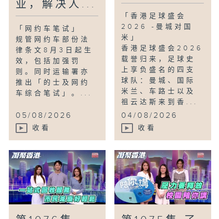
业，解决人...
「香港足球盛会
2026 -曼城对国
「网约车笔试」
米」
规管网约车部份法
香港足球盛会2026
律条文8月3日起生
载誉归来，足球史
效，包括加强罚
上享负盛名的四支
则。同时运输署亦
球队：曼城、国际
推出「的士及网约
米兰、车路士以及
车综合笔试」。...
祖云达斯来到香...
05/08/2026
04/08/2026
收看
收看