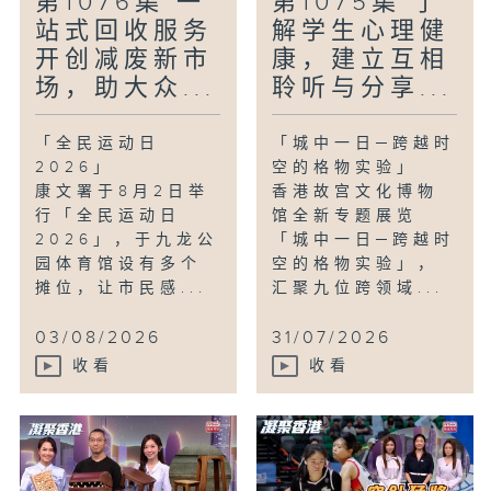
第1076集 一
第1075集 了
站式回收服务
解学生心理健
开创减废新市
康，建立互相
场，助大众...
聆听与分享...
「全民运动日
「城中一日─跨越时
2026」
空的格物实验」
康文署于8月2日举
香港故宫文化博物
行「全民运动日
馆全新专题展览
2026」，于九龙公
「城中一日─跨越时
园体育馆设有多个
空的格物实验」，
摊位，让市民感...
汇聚九位跨领域...
03/08/2026
31/07/2026
收看
收看