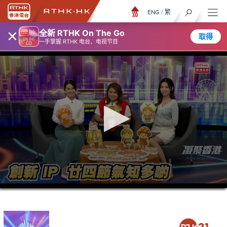
ENG
/
繁
×
全新 RTHK On The Go
取得
一手掌握 RTHK 电台、电视节目
0
seconds
of
23
minutes,
7