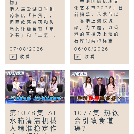
「香港国际机场文
物」
化艺术节2026」日
港人最爱游日时到
前揭幕，艺术节以
药妆店「扫货」，
「香港上海双城
但两款感冒药和头
聚」为主题，以香
痛药怀疑含有「布
港的唐楼及上海的
洛芬」和「二氢...
石库门两种标志...
07/08/2026
06/08/2026
收看
收看
第1078集 AI
1077集 热饮
水箱清洁机械
会引致食道
人精准稳定作
癌？