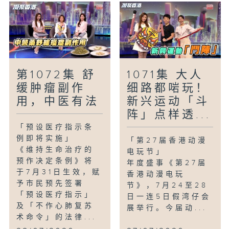
第1072集 舒
1071集 大人
缓肿瘤副作
细路都啱玩！
用，中医有法
新兴运动「斗
阵」点样透...
「预设医疗指示条
例即将实施」
「第27届香港动漫
《维持生命治疗的
电玩节」
预作决定条例》将
年度盛事《第27届
于7月31日生效，赋
香港动漫电玩
予市民预先签署
节》，7月24至28
「预设医疗指示」
日一连5日假湾仔会
及「不作心肺复苏
展举行。今届动...
术命令」的法律...