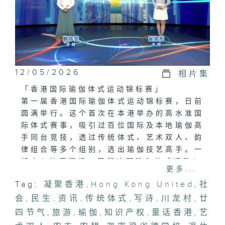
12/05/2026
相片集
「香港国际瑜伽体式运动锦标赛」
第一届香港国际瑜伽体式运动锦标赛，日前
圆满举行。这个首次在本港举办的高水准国
际体式赛事，吸引过百位国际及本地瑜伽高
手同台竞技，透过传统体式、艺术双人、韵
律组合等多个组别，选出瑜伽技艺高手。一
起走入比赛现场，了解这项瑜伽体式运动！
更多...
Tag:
凝聚香港
,
Hong Kong United
,
社
「创新IP，廿四节气知多啲」
会
有没有想过，日历上冷冰冰的「24节
,
民生
,
资讯
,
传统体式
,
写诗
,
川龙村
,
廿
气」，竟然可以化身为陪伴孩子成长的可爱
四节气
,
旅游
,
瑜伽
,
知识产权
,
童话香港
,
艺
精灵？今集请来「节气牙菇」创作者，分享