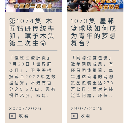
第1074集 木
1073集 屋邨
匠钻研传统榫
篮球场如何成
卯，赋予木头
为青年的梦想
第二次生命
舞台？
「慢性乙型肝炎」
「网购过度包装」
7月28日「世界肝
近年网购成风，有
炎日」，卫生署根
环保团体推算，每
据截至2022年之数
年送达香港的网购
据估算，本港有百
货品包装重达270
分之5.6人口，患有
万公斤！面对包装
慢性乙肝，即每...
泛滥问题，环保...
30/07/2026
29/07/2026
收看
收看