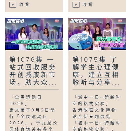
收看
收看
第1076集 一
第1075集 了
站式回收服务
解学生心理健
开创减废新市
康，建立互相
场，助大众...
聆听与分享...
「全民运动日
「城中一日─跨越时
2026」
空的格物实验」
康文署于8月2日举
香港故宫文化博物
行「全民运动日
馆全新专题展览
2026」，于九龙公
「城中一日─跨越时
园体育馆设有多个
空的格物实验」，