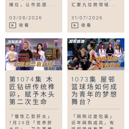
摊位，让市民感...
汇聚九位跨领域...
03/08/2026
31/07/2026
收看
收看
第1074集 木
1073集 屋邨
匠钻研传统榫
篮球场如何成
卯，赋予木头
为青年的梦想
第二次生命
舞台？
「慢性乙型肝炎」
「网购过度包装」
7月28日「世界肝
近年网购成风，有