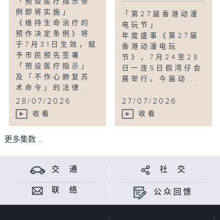
「预设医疗指示条
例即将实施」
「第27届香港动漫
《维持生命治疗的
电玩节」
预作决定条例》将
年度盛事《第27届
于7月31日生效，赋
香港动漫电玩
予市民预先签署
节》，7月24至28
「预设医疗指示」
日一连5日假湾仔会
及「不作心肺复苏
展举行。今届动...
术命令」的法律...
28/07/2026
27/07/2026
收看
收看
更多集数 ...
交 通
社 交
联 络
公众回馈