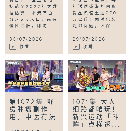
炎日」，卫生署根
环保团体推算，每
据截至2022年之数
年送达香港的网购
据估算，本港有百
货品包装重达270
分之5.6人口，患有
万公斤！面对包装
慢性乙肝，即每...
泛滥问题，环保...
30/07/2026
29/07/2026
收看
收看
第1072集 舒
1071集 大人
缓肿瘤副作
细路都啱玩！
用，中医有法
新兴运动「斗
阵」点样透...