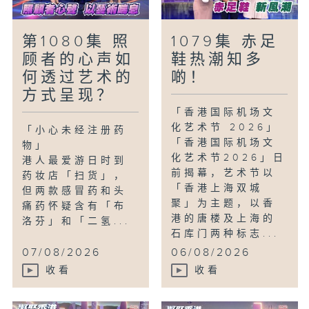
命，使之活化再生。
第1080集 照
1079集 赤足
顾者的心声如
鞋热潮知多
何透过艺术的
啲！
方式呈现？
「香港国际机场文
化艺术节 2026」
「小心未经注册药
「香港国际机场文
物」
化艺术节2026」日
港人最爱游日时到
前揭幕，艺术节以
药妆店「扫货」，
「香港上海双城
但两款感冒药和头
聚」为主题，以香
痛药怀疑含有「布
港的唐楼及上海的
洛芬」和「二氢...
石库门两种标志...
07/08/2026
06/08/2026
收看
收看