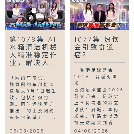
第1078集 AI
1077集 热饮
水箱清洁机械
会引致食道
人精准稳定作
癌？
业，解决人...
「香港足球盛会
2026 -曼城对国
「网约车笔试」
米」
规管网约车部份法
香港足球盛会2026
律条文8月3日起生
载誉归来，足球史
效，包括加强罚
上享负盛名的四支
则。同时运输署亦
球队：曼城、国际
推出「的士及网约
米兰、车路士以及
车综合笔试」。...
祖云达斯来到香...
05/08/2026
04/08/2026