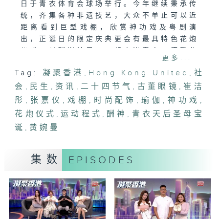
日于青衣体育会球场举行。今年继续秉承传
统，齐集各种非遗技艺，大众不单止可以近
距离看到巨型戏棚，欣赏神功戏及粤剧演
出，正诞日的限定庆典更会有最具特色花炮
仪式，以酬谢神恩。一起走进青衣，感受花
更多...
炮仪式的热闹。
Tag:
凝聚香港
,
Hong Kong United
,
社
会
「24节气新程式，瑜伽游戏玩到识」
,
民生
,
资讯
,
二十四节气
,
古董眼镜
,
崔洁
「Yoga 24 Go!」养生运动程式将中医
彤
,
张嘉仪
,
戏棚
,
时尚配饰
,
瑜伽
,
神功戏
,
「二十四节气」同人体十二经络结合，再配
花炮仪式
,
运动程式
,
酬神
,
青衣天后圣母宝
合瑜伽体式，教用家「顺时养生」，做到春
诞
,
黄婉曼
养肝、夏养心、秋养肺、冬养肾的效果！
「玩物壮志-古董眼镜美学论」
集数
EPISODES
佩戴眼镜不只是为了改善视力，更是一件重
要的时尚配饰，亦是脸上的美学展现。今集
古董眼镜收藏家卓志生（Sun Cheuk）将
会介绍他的珍藏，涵盖不同年代的经典眼
镜，Sun更将这些传统眼镜工艺赋予新生