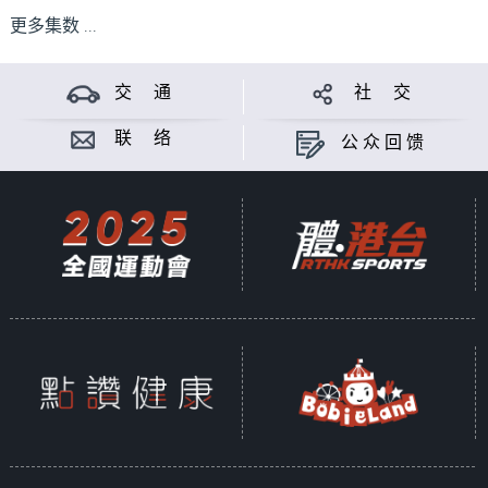
更多集数 ...
交 通
社 交
联 络
公众回馈