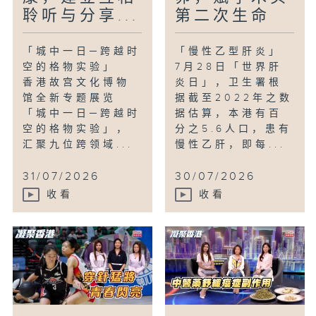
聆听与分享...
第二次生命
「城中一日─跨越时
「慢性乙型肝炎」
空的格物实验」
7月28日「世界肝
香港故宫文化博物
炎日」，卫生署根
馆全新专题展览
据截至2022年之数
「城中一日─跨越时
据估算，本港有百
空的格物实验」，
分之5.6人口，患有
汇聚九位跨领域...
慢性乙肝，即每...
31/07/2026
30/07/2026
收看
收看