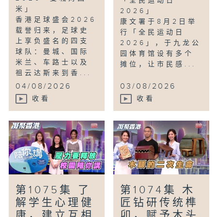
「全民运动日
米」
2026」
香港足球盛会2026
康文署于8月2日举
载誉归来，足球史
行「全民运动日
上享负盛名的四支
2026」，于九龙公
球队：曼城、国际
园体育馆设有多个
米兰、车路士以及
摊位，让市民感...
祖云达斯来到香...
04/08/2026
03/08/2026
收看
收看
第1075集 了
第1074集 木
解学生心理健
匠钻研传统榫
康，建立互相
卯，赋予木头