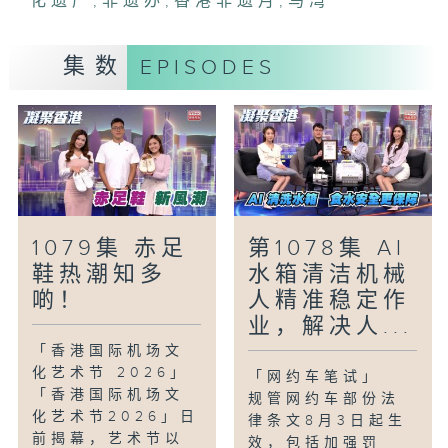
化遗产
,
非遗办
,
香港非遗月
,
马湾
内心的窗口，让学生在光影创作中投射潜意
识、释放压力。家长与教师亦能藉此观察心
理求救讯号，推动社交情绪学习（SEL），
集数
EPISODES
全方位提升幸福感并守护身心成长。
#表达艺术治疗#皮影戏#学生#学业#压力#
梁凯宁#徐頴堃
「玩乐好去处-马湾都市农庄」
想感受农庄田园气息，不一定要远赴郊区，
今集主持走入马湾的都市农庄，认识当中的
1079集 赤足
第1078集 AI
特色作物和再生农耕的理念，更会学习香草
鞋热潮知多
水箱清洁机械
扦插繁殖的技巧，体验与大自然互动的乐
啲！
人精准稳定作
趣。
业，解决人...
#玩乐好去处#马湾#都市农庄#再生农耕#
扦插繁殖#林泳怡
「香港国际机场文
化艺术节 2026」
「网约车笔试」
「香港国际机场文
规管网约车部份法
化艺术节2026」日
律条文8月3日起生
前揭幕，艺术节以
效，包括加强罚