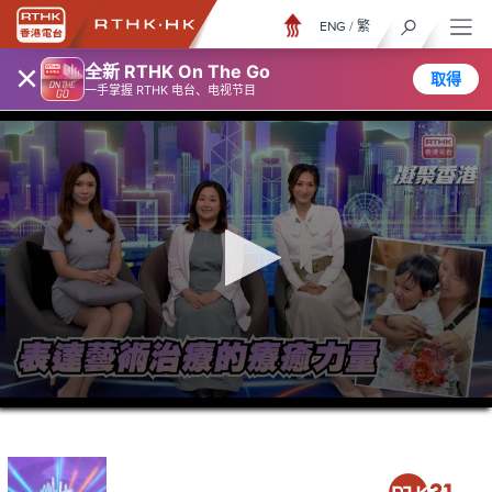
ENG
/
繁
×
全新 RTHK On The Go
取得
一手掌握 RTHK 电台、电视节目
0
seconds
of
23
minutes,
6