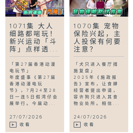
1071集 大人
1070集 宠物
细路都啱玩！
保险兴起，主
新兴运动「斗
人投保有何要
阵」点样透...
注意？
「第27届香港动漫
「犬只进入餐厅措
电玩节」
施复盘」
年度盛事《第27届
2025年《施政报
香港动漫电玩
告》宣布，让食肆
节》，7月24至28
经营者提出申请，
日一连5日假湾仔会
容许狗只进入其食
展举行。今届动...
物业处所。相信...
27/07/2026
24/07/2026
收看
收看