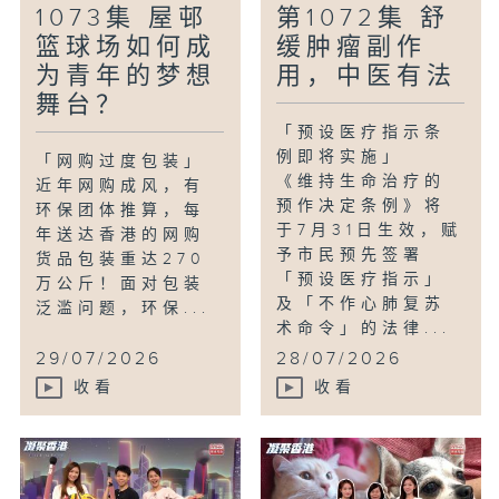
1073集 屋邨
第1072集 舒
篮球场如何成
缓肿瘤副作
为青年的梦想
用，中医有法
舞台？
「预设医疗指示条
例即将实施」
「网购过度包装」
《维持生命治疗的
近年网购成风，有
预作决定条例》将
环保团体推算，每
于7月31日生效，赋
年送达香港的网购
予市民预先签署
货品包装重达270
「预设医疗指示」
万公斤！面对包装
及「不作心肺复苏
泛滥问题，环保...
术命令」的法律...
29/07/2026
28/07/2026
收看
收看