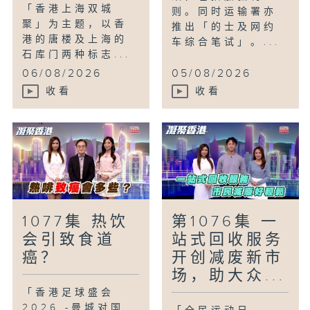
「香港上海双城
则。同时运输署亦
聚」为主题，以香
推出「的士及网约
港的唐楼及上海的
车综合笔试」。...
石库门两种标志...
06/08/2026
05/08/2026
收看
收看
1077集 热饮
第1076集 一
会引致食道
站式回收服务
癌？
开创减废新市
场，助大众...
「香港足球盛会
2026 -曼城对国