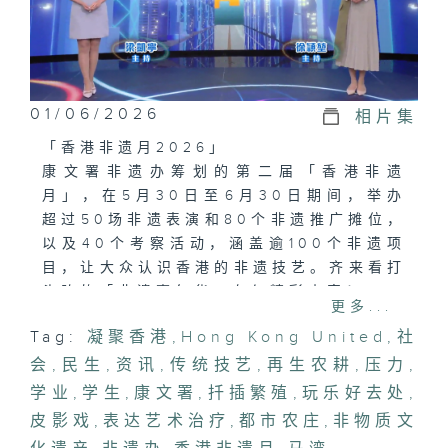
01/06/2026
相片集
「香港非遗月2026」
康文署非遗办筹划的第二届「香港非遗
月」，在5月30日至6月30日期间，举办
超过50场非遗表演和80个非遗推广摊位，
以及40个考察活动，涵盖逾100个非遗项
目，让大众认识香港的非遗技艺。齐来看打
头阵的「非遗嘉年华」有何精彩内容！
更多...
#康文署#非遗办#香港非遗月#非物质文化
Tag:
凝聚香港
,
Hong Kong United
,
社
遗产#传统技艺#林泳怡
会
,
民生
,
资讯
,
传统技艺
,
再生农耕
,
压力
,
「表达艺术治疗的疗愈力量」
学业
,
学生
,
康文署
,
扦插繁殖
,
玩乐好去处
,
现今学生面对学业与社交多重压力，有机构
皮影戏
,
表达艺术治疗
,
都市农庄
,
非物质文
就透过举办皮影戏等活动，将艺术化为解读