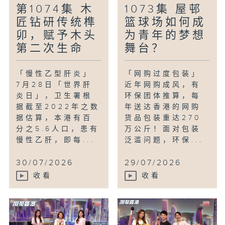
第1074集 木
1073集 屋邨
匠钻研传统榫
篮球场如何成
卯，赋予木头
为青年的梦想
第二次生命
舞台？
「慢性乙型肝炎」
「网购过度包装」
7月28日「世界肝
近年网购成风，有
炎日」，卫生署根
环保团体推算，每
据截至2022年之数
年送达香港的网购
据估算，本港有百
货品包装重达270
分之5.6人口，患有
万公斤！面对包装
慢性乙肝，即每...
泛滥问题，环保...
30/07/2026
29/07/2026
收看
收看