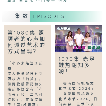
痛症
,
蔡雪儿
,
行山安全
,
银发
社会，并建立教育网络。
集数
EPISODES
「银发有办法-户动耆乐计划」
圣雅各福群会「户动耆乐」计划为60岁以
上患有慢性痛症的长者提供上门纾痛运动训
第1080集 照
练服务。透过个性化的运动指导及社区义工
顾者的心声如
「康体大使」支持，改善长者的痛症状况、
活动能力和精神健康。
何透过艺术的
方式呈现？
「童话香港-神奇的广东话：放飞机」
1079集 赤足
广东俗语博大精深，新一代明白个中的意思
「小心未经注册药
鞋热潮知多
吗？「放飞机」究竟有什么含意？他们又试
物」
啲！
过被别人「放飞机」吗？
港人最爱游日时到
药妆店「扫货」，
「香港国际机场文
但两款感冒药和头
化艺术节 2026」
痛药怀疑含有「布
「香港国际机场文
洛芬」和「二氢可
化艺术节2026」日
待因」，在香港属
前揭幕，艺术节以
于「第1部毒药」，