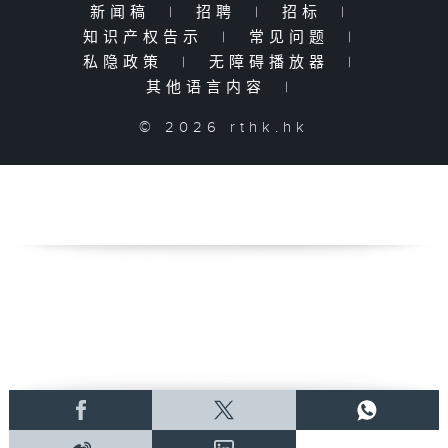
新闻稿
|
招聘
|
招标
|
知识产权告示
|
常见问题
|
私隐政策
|
无障碍播放器
|
其他语言内容
|
© 2026 rthk.hk