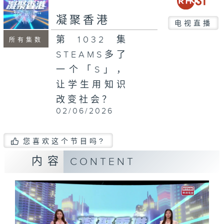
seconds
凝聚香港
电视直播
第1032集
所有集数
STEAMS多了
一个「S」，
让学生用知识
改变社会？
02/06/2026
您喜欢这个节目吗?
内容
CONTENT