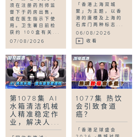
「香港上海双城
须在注册药剂师监
聚」为主题，以香
督下于药房出售，
港的唐楼及上海的
或在医生指示下使
石库门两种标志...
用。卫生署日前检
获约 100盒有关...
06/08/2026
07/08/2026
收看
第1078集 AI
1077集 热饮
水箱清洁机械
会引致食道
人精准稳定作
癌？
业，解决人...
「香港足球盛会
2026 -曼城对国