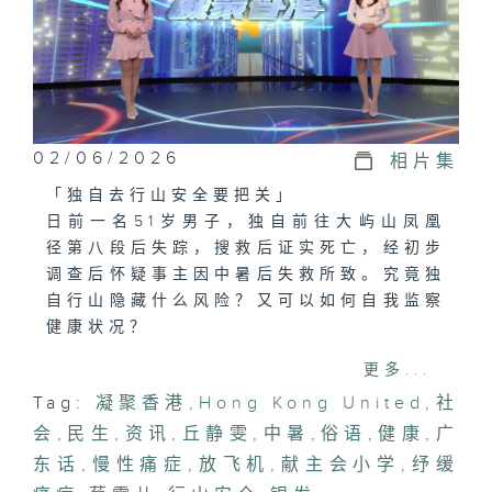
02/06/2026
相片集
「独自去行山安全要把关」
日前一名51岁男子，独自前往大屿山凤凰
径第八段后失踪，搜救后证实死亡，经初步
调查后怀疑事主因中暑后失救所致。究竟独
自行山隐藏什么风险？又可以如何自我监察
健康状况？
更多...
「创科推动生活应用」
Tag:
凝聚香港
,
Hong Kong United
,
社
「邵氏STEAMS善创计划」首创在STEAM
会
教育中加入「社会」（Social）元素，结
,
民生
,
资讯
,
丘静雯
,
中暑
,
俗语
,
健康
,
广
合设计思维与体验式学习。透过任务导向教
东话
,
慢性痛症
,
放飞机
,
献主会小学
,
纾缓
学应对真实社会议题，引导师生用知识贡献