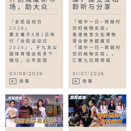
场，助大众...
聆听与分享...
「全民运动日
「城中一日─跨越时
2026」
空的格物实验」
康文署于8月2日举
香港故宫文化博物
行「全民运动日
馆全新专题展览
2026」，于九龙公
「城中一日─跨越时
园体育馆设有多个
空的格物实验」，
摊位，让市民感...
汇聚九位跨领域...
03/08/2026
31/07/2026
收看
收看