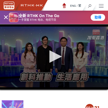
ENG
/
繁
×
全新 RTHK On The Go
取得
一手掌握 RTHK 电台、电视节目
0
seconds
of
23
minutes,
7