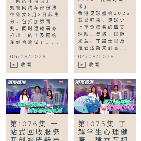
「网约车笔试」
米」
规管网约车部份法
香港足球盛会2026
律条文8月3日起生
载誉归来，足球史
效，包括加强罚
上享负盛名的四支
则。同时运输署亦
球队：曼城、国际
推出「的士及网约
米兰、车路士以及
车综合笔试」。...
祖云达斯来到香...
05/08/2026
04/08/2026
收看
收看
第1076集 一
第1075集 了
站式回收服务
解学生心理健
开创减废新市
康，建立互相