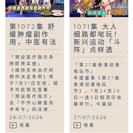
第1072集 舒
1071集 大人
缓肿瘤副作
细路都啱玩！
用，中医有法
新兴运动「斗
阵」点样透...
「预设医疗指示条
例即将实施」
「第27届香港动漫
《维持生命治疗的
电玩节」
预作决定条例》将
年度盛事《第27届
于7月31日生效，赋
香港动漫电玩
予市民预先签署
节》，7月24至28
「预设医疗指示」
日一连5日假湾仔会
及「不作心肺复苏
展举行。今届动...
术命令」的法律...
28/07/2026
27/07/2026
收看
收看