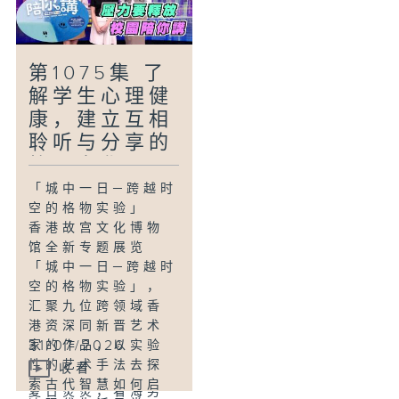
证明退休后银发族
「一站式回收服务
同样可以投入社
市民减废好轻松」
群，展现才华。今
香港人生活忙碌，
集主持奥米去探
第1075集 了
处理家居回收常面
班，了解乐龄女童
解学生心理健
对程序繁复及清洗
军练椅子舞、构思
康，建立互相
困难等实际限制。
软式篮球游戏和缝
本地有环保团队开
聆听与分享的
制营火袍，为之后
创上门回收服务，
落区服务做足准
校园文化！
允许免除繁琐分
备。
「城中一日─跨越时
类，并利用自动化
空的格物实验」
机器处理化妆品、
香港故宫文化博物
薯片袋等难搞废
馆全新专题展览
物，减轻市民负
「城中一日─跨越时
担，让减废自然融
空的格物实验」，
入日常。
汇聚九位跨领域香
港资深同新晋艺术
「青BB与看海男-
31/07/2026
家的作品，以实验
寻觅深涌的隐世草
性的艺术手法去探
收看
原」
索古代智慧如何启
夏日炎炎，看海男