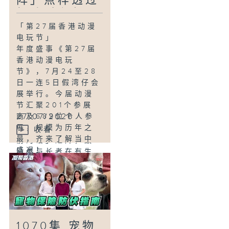
阵」点样透过
底中医药如何帮助
趣味对垒凝聚
癌症患者？
社区？
「第27届香港动漫
电玩节」
「银发有办法–四道
年度盛事《第27届
人生」
香港动漫电玩
道谢、道爱、道
节》，7月24至28
歉、道别，这「四
日一连5日假湾仔会
道人生」，知易行
展举行。今届动漫
难。明爱沙田长者
节汇聚201个参展
中心就策划了生命
27/07/2026
商及689位个人参
教育活动，包括绘
展，规模为历年之
本创作及拍摄「生
收看
最，齐来了解当中
前的话」短片，鼓
盛况！
励参与长者在有生
之年，向至爱道出
「新兴运动『斗
心底话，了无遗
阵』」
憾。
新兴运动「斗阵」
近年在香港掀起热
潮，考验大众的敏
1070集 宠物