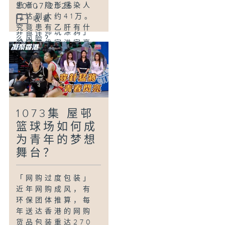
30/07/2026
患者，隐形感染人
口达到大约41万。
收看
「双轨人生Plus -
究竟患有乙肝有什
弃做律师玩涂鸦」
么风险？
涂鸦艺术家洪家豪
Billy，大学主修法
「木头的二次生
律，却放下安稳前
命」
途，转投艺术事
有木匠认为木头是
业，更凭独特风格
有生命的，它们不
在国际舞台上打响
应该在砍伐后就完
名堂。而他亦同时
1073集 屋邨
结，于是透过订制
兼任教育管理工
篮球场如何成
家具和木工教学，
作，用自身的学历
为青年的梦想
赋予木头第二次生
与经历，教导学生
命，花了大量时间
舞台？
艺术与辩论。
钻研上百种传统榫
卯结构，将这些老
「网购过度包装」
祖宗的智慧，用现
近年网购成风，有
代的方式纪录、传
环保团体推算，每
承下去。
年送达香港的网购
货品包装重达270