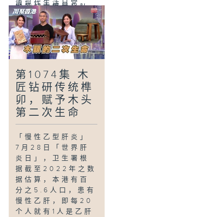
迪现代生活日常。
抛开城市繁嚣！从
西沙乘快艇出发，
「压力要释放，校
到访隐世秘境—深
园陪你讲」
涌，展开客家风味
「陪我讲」精神健
之旅！在分岔路口
康推广和公众教育
遇上深涌导赏员
计划旨在提高公众
Vincci，随她发现
第1074集 木
对心理健康的了
百年历史的「三王
匠钻研传统榫
解。计划今年以
来朝小堂」；再走
卯，赋予木头
《陪你‧讲》为主
进客家村落，亲手
题，走访全港50间
第二次生命
揉制传统客家茶
中学举办校园巡回
粿，峻B被「真材实
活动，接触超过
料」的围村特色客
「慢性乙型肝炎」
9,000 名学生，透
家菜深深打动。
7月28日「世界肝
过提升学生的同理
炎日」，卫生署根
心，打破精神健康
据截至2022年之数
的污名化与沉默循
据估算，本港有百
环，建立一个「人
分之5.6人口，患有
人都能开口讲」、
慢性乙肝，即每20
鼓励互相聆听与分
个人就有1人是乙肝
享的校园文化。