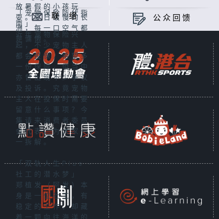
放暑假的小孩玩
「宠物保险防伏指
联 络
公众回馈
耍。夏日缓慢的长
南」
洲，每一口空气都
近年宠物保险兴
是慵懒。
起，不少宠物主人
都会投保，希望多
一份保障，但当中
亦曾出现不少争议
及投诉。究竟宠物
主人在投保时需要
留意什么事项？今
集请来消费者委员
会代表，为大家一
一拆解。
「双轨人生Plus -
社工的潜水梦」
郑植发（阿发）本
身是一位社工，有
稳定的工作，却藏
着一颗向往海洋的