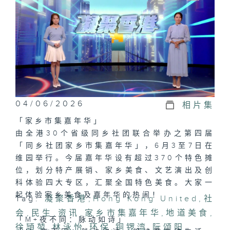
04/06/2026
相片集
「家乡市集嘉年华」
由全港30个省级同乡社团联合举办之第四届
「同乡社团家乡市集嘉年华」，6月3至7日在
维园举行。今届嘉年华设有超过370个特色摊
位，划分特产展销、家乡美食、文艺演出及创
科体验四大专区，汇聚全国特色美食。大家一
起体验家乡美食及嘉年华的热闹！
Tag:
凝聚香港
,
Hong Kong United
,
社
会
,
民生
,
资讯
,
家乡市集嘉年华
,
地道美食
,
「M+夜不同：脉动如诗」
徐頴堃
,
林泳怡
,
环保
,
铜锣湾
,
阮颂阳