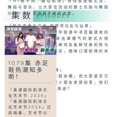
「M+夜不同：脉动如诗」将诗意连结生活、
舞蹈与音乐，让大家在流动的爵士乐韵与舞蹈
集数
脉动中，感受源源不绝的诗意。
EPISODES
「民生美食关注组-铜锣湾马友与仙草」
继续带大家在铜锣湾繁华街道中寻觅最道地的
舌尖滋味！我们先走进充满镬气的港式大排
档，品尝外酥内嫩的芝麻鸡及鱼鲜甘香的煎马
友；随后转往手工仙草店，细味口感软绵的米
麻糬与嫩滑仙草盛盘。
1079集 赤足
鞋热潮知多
「童话香港-环保小先锋」
啲！
可能不少人家中会有个厨余桶，但大家是否只
用它来盛载厨余？若要小朋友发挥创意，他们
觉得这桶还有什么其他用途？
「香港国际机场文
化艺术节 2026」
「香港国际机场文
化艺术节2026」日
前揭幕，艺术节以