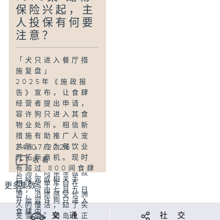
捷度与团队策略。
保险兴起，主
今集深入介绍这项
人投保有何要
运动的独特魅力，
探索如何将传统沙
注意？
包演变成刺激的竞
技项目，让观众一
「犬只进入餐厅措
窥这项结合体能与
施复盘」
智慧的运动新趋
2025年《施政报
势。
告》宣布，让食肆
经营者提出申请，
「青BB与看海男-
容许狗只进入其食
吸一口长洲的慵
物业处所。相信新
懒」
措施有助推广人宠
远离城市繁嚣，梁
24/07/2026
共融，亦为餐饮业
峻文（峻B）走到没
开拓新商机。现时
收看
有公共运输工具的
有超过 800间食肆
长洲，向单车叔叔
已经完成相关手
租了架单车自在
更多集数 ...
续，可由七月九日
游，沿途感受长洲
开始容许狗只进入
人的慢活，攰了买
食肆内。
交 通
社 交
支雪条，和岛上正