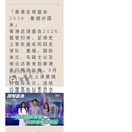
化水箱清洁流程、
稳定水质，另一方
「香港足球盛会
面彻底消除工人进
2026 -曼城对国
入密闭水箱作业嘅
米」
安全隐忧。
香港足球盛会2026
载誉归来，足球史
「玩物壮志-提笼挂
上享负盛名的四支
鸟」
球队：曼城、国际
「一盅两件、提笼
米兰、车路士以及
挂鸟」是香港1950
祖云达斯来到香港
至90年代的一道独
举行两场比赛。8月
04/08/2026
特风景。雀友叹茶
1号，率先上演曼城
收看
会带上爱雀互相
对国际米兰。连续
「晒命」，更以工
四届英超冠军对决
艺精细的鸟笼暗中
三届欧冠杯冠军得
较劲，随着年月流
主，绝对万众期
逝，玩雀文化式
待。
微，一对年轻夫妇
反而对手造鸟笼着
「热啡致癌会多
迷，收藏香港昔日
些？」