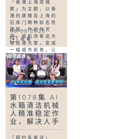
「香港上海双城
聚」为主题，以香
港的唐楼及上海的
石库门两种标志性
建筑，作创作灵
06/08/2026
感，将机场客运大
收看
楼抵港大堂，变成
一幅城市街景，让
旅客沉浸式体验双
城的氛围。一起走
入机场，了解背后
的两城故事。
「赤足鞋，新风
第1078集 AI
潮」
水箱清洁机械
赤足鞋是一种设计
上接近赤脚行走感
人精准稳定作
受的鞋款，设计理
业，解决人手
念源于对自然跑步
清洁安全隐
姿势的回归，强调
患？
「网约车笔试」
脚部肌群的训练与