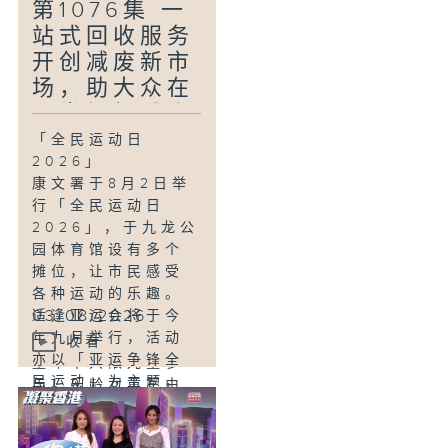
名匠作品。
第1076集 一
亚洲人有经常喝滚
站式回收服务
烫汤品的习惯，例
如老火汤、茶、热
开创减废新市
咖啡等等。世界卫
场，助大众在
生组织把「摄氏超
日常轻松减废
过 65 度的热饮」
「全民运动日
纳入为 2A 类致癌
2026」
物，高温的饮料在
康文署于8月2日举
通过食道的时候可
行「全民运动日
能会烫伤食道的黏
2026」，于九龙公
膜细胞，增加患食
园体育馆设有多个
道癌的风险，有请
摊位，让市民感受
医生详细讲解？
各种运动的乐趣。
03/08/2026
适逢亚运会将于今
「银发有办法-乐龄
年九月举行，活动
女童军」
收看
亦以「亚运争锋全
童军不只限儿童参
民运动」为主题，
与！乐龄女童军由
为参赛的香港运动
一班银发全女班组
员打气。
成，透过各种活动