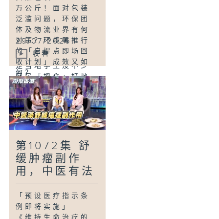
「香港美食-民生美
万公斤！面对包装
食关注组-白田邨搵
泛滥问题，环保团
食篇」
体及物流业界有何
白田邨除了是一个
29/07/2026
对策？环境署推行
公共屋邨之外，亦
的「自提点即场回
收看
有几个旧式广场，
收计划」成效又如
是当地学生及不少
何？
区民「搵食」好地
方！我们会走访这
「穿针猛将，青春
些特式商场，试食
闪亮」
近年在网络上热话
为13至18岁公共屋
的手工鱼肉烧卖，
邨基层青年等提供
亦会试食学生时代
篮球训练及比赛舞
必食的手撕鸡饭，
第1072集 舒
台的《邨
配上自家辣菜圃及
缓肿瘤副作
JUMP！》屋邨篮
台山煎饺子，绝对
用，中医有法
球联赛及训练计
是最佳享受。
划，早前完成第七
届赛事，究竟计划
「预设医疗指示条
如何发掘青少年的
例即将实施」
潜能，协助成长发
《维持生命治疗的