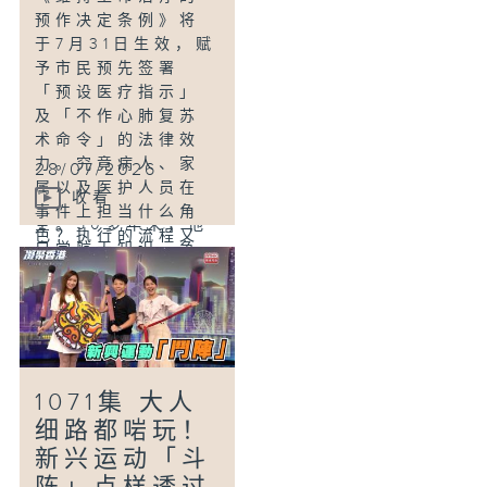
展？
预作决定条例》将
于7月31日生效，赋
「玩物壮志-玻璃柜
予市民预先签署
里的宇宙」
「预设医疗指示」
1969年人类首次登
及「不作心肺复苏
陆月球，当时雷健
术命令」的法律效
泉在电视机前见证
力。究竟病人、家
28/07/2026
历史，也梦想自己
属以及医护人员在
收看
有一天可漫游太
事件上担当什么角
空。50多年来，他
色？执行的流程又
自学航天知识、争
是怎样？
取机会与太空人交
流，亦收藏过千件
「肿瘤副作用中医
航天物品，当中甚
舒缓有法」
至有珍贵的太空食
近年，中医药辅助
物、宇航员工作服
癌症治疗已成趋
等。
1071集 大人
势，不少癌症病人
细路都啱玩！
选择中西医综合治
疗癌症，希望藉以
新兴运动「斗
提高治愈机会。到