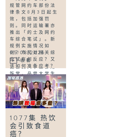
规管网约车部份法
本能步态的恢复。
律条文8月3日起生
今集有请嘉宾详细
效，包括加强罚
讲解。
则。同时运输署亦
推出「的士及网约
「民生美食关注组-
车综合笔试」。新
南山邨搵食篇」
规例实施情况如
今集我们由白田邨
05/08/2026
何？市民对相关综
走到南山邨，试食
合试有何反应？又
驰名的平台小食，
收看
该如何准备应考？
更会到大学生御用
饭堂，品尝大学生
「AI清洁水箱．食
最爱的人气小炒，
水安全保障」
还会和《凝聚香
大厦储水箱直接影
港》主持萃雯一起
响全栋居民用水安
回忆大学时光！
全与健康。香港智
能研发中心联合多
1077集 热饮
个政府部门协同研
会引致食道
发 AI 水箱清洁机
癌？
械人，一方面标准