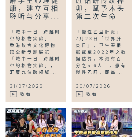
解学生心理健
匠钻研传统榫
康，建立互相
卯，赋予木头
聆听与分享...
第二次生命
「城中一日─跨越时
「慢性乙型肝炎」
空的格物实验」
7月28日「世界肝
香港故宫文化博物
炎日」，卫生署根
馆全新专题展览
据截至2022年之数
「城中一日─跨越时
据估算，本港有百
空的格物实验」，
分之5.6人口，患有
汇聚九位跨领域...
慢性乙肝，即每...
31/07/2026
30/07/2026
收看
收看