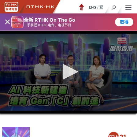
ENG
/
繁
×
全新 RTHK On The Go
取得
一手掌握 RTHK 电台、电视节目
0
seconds
of
23
minutes,
7