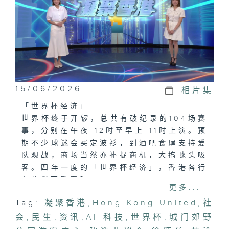
15/06/2026
相片集
「世界杯经济」
世界杯终于开锣，总共有破纪录的104场赛
事，分别在午夜 12时至早上 11时上演。预
期不少球迷会买定波衫，到酒吧食肆支持爱
队观战，商场当然亦补捉商机，大搞噱头吸
客。四年一度的「世界杯经济」，香港各行
各业能否受惠？
更多...
Tag:
凝聚香港
,
Hong Kong United
,
社
「AI 科技新建造．培育 Gen「C」创前
会
途」
,
民生
,
资讯
,
AI 科技
,
世界杯
,
城门郊野
现代建造业已迎来 AI 与机械人新常态。今