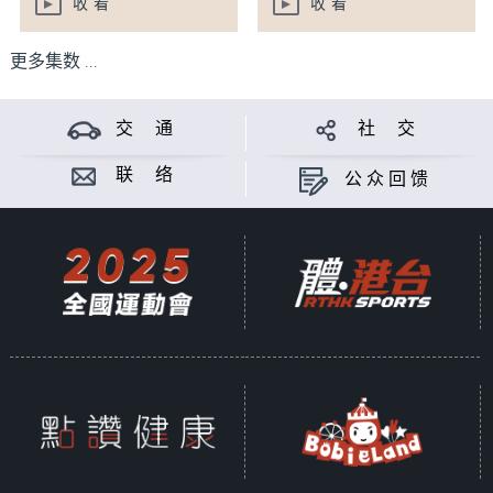
收看
收看
更多集数 ...
交 通
社 交
联 络
公众回馈