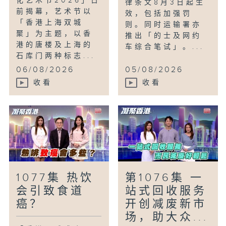
化艺术节2026」日
律条文8月3日起生
前揭幕，艺术节以
效，包括加强罚
「香港上海双城
则。同时运输署亦
聚」为主题，以香
推出「的士及网约
港的唐楼及上海的
车综合笔试」。...
石库门两种标志...
06/08/2026
05/08/2026
收看
收看
1077集 热饮
第1076集 一
会引致食道
站式回收服务
癌？
开创减废新市
场，助大众...