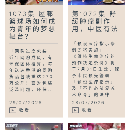
1073集 屋邨
第1072集 舒
篮球场如何成
缓肿瘤副作
为青年的梦想
用，中医有法
舞台？
「预设医疗指示条
例即将实施」
「网购过度包装」
《维持生命治疗的
近年网购成风，有
预作决定条例》将
环保团体推算，每
于7月31日生效，赋
年送达香港的网购
予市民预先签署
货品包装重达270
「预设医疗指示」
万公斤！面对包装
及「不作心肺复苏
泛滥问题，环保...
术命令」的法律...
29/07/2026
28/07/2026
收看
收看