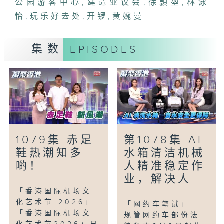
公园游客中心
,
建造业议会
,
徐頴堃
,
林泳
集请来建造学院院长，分享早前院校开放日
怡
,
玩乐好去处
,
开锣
,
黄婉曼
如何以最新建筑科技吸引新血报读，并讲述
学院如何透过创新培训，为香港培育新一代
集数
EPISODES
Gen 「C」专业人才，打破传统地盘标
签，推动业界未来发展。
「玩乐好去处-城门郊野公园游客中心」
今集带你走进翻新的城门郊野公园游客中
心，透过互动展品与展览廊，深入了解城门
的历史变迁、战时遗迹及多样生态。中心更
提供免费导赏服务与多项贴心支援，助你轻
1079集 赤足
第1078集 AI
松探索远足路线与季节胜景，全方位优化郊
鞋热潮知多
水箱清洁机械
游体验。
啲！
人精准稳定作
业，解决人...
「香港国际机场文
化艺术节 2026」
「网约车笔试」
「香港国际机场文
规管网约车部份法