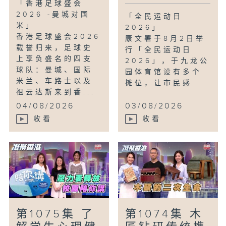
「香港足球盛会
2026 -曼城对国
「全民运动日
米」
2026」
香港足球盛会2026
康文署于8月2日举
载誉归来，足球史
行「全民运动日
上享负盛名的四支
2026」，于九龙公
球队：曼城、国际
园体育馆设有多个
米兰、车路士以及
摊位，让市民感...
祖云达斯来到香...
04/08/2026
03/08/2026
收看
收看
第1075集 了
第1074集 木