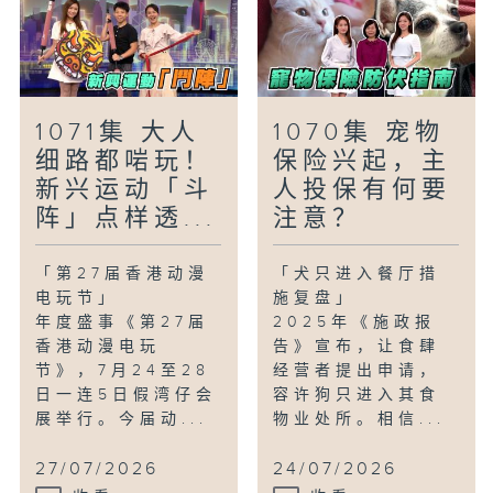
1071集 大人
1070集 宠物
细路都啱玩！
保险兴起，主
新兴运动「斗
人投保有何要
阵」点样透...
注意？
「第27届香港动漫
「犬只进入餐厅措
电玩节」
施复盘」
年度盛事《第27届
2025年《施政报
香港动漫电玩
告》宣布，让食肆
节》，7月24至28
经营者提出申请，
日一连5日假湾仔会
容许狗只进入其食
展举行。今届动...
物业处所。相信...
27/07/2026
24/07/2026