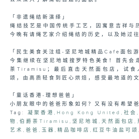
「
趣
区
「非遗绳结新演绎」
绳结技艺是中国传统手工艺，因寓意吉祥与
今晚有请绳艺家介绍绳结的历史，以及她过
1
险
有
「民生美食关注组-坚尼地城精品Cafe面包
今集继续在坚尼地城搜罗特色美食！首先会
茶Tiramisu；最后直击天然面包店，
颂，由高质轻食到匠心烘焙，感受最地道的
「童话香港-理想爸爸」
小朋友眼中的爸爸形象如何？又有没有希望
Tag:
凝聚香港
,
Hong Kong United
,
社会
物
,
伯爵茶Tiramisu
,
坚尼地城
,
天然面包店
,
艺术
,
爸爸
,
玉器
,
精品咖啡店
,
红豆牛油盐可颂