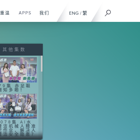
重温
APPS
我们
ENG
/
繁
其他集数
079集 赤足鞋
潮知多啲！
078集 AI水
清洁机械人精准
定作业，解决人
清洁安全隐患？