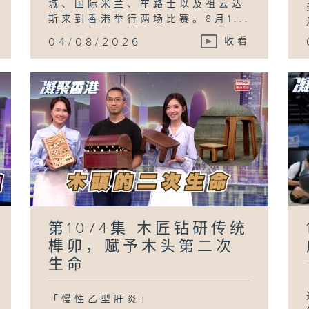
城、国际米兰、车路士以及祖云达
斯来到香港举行两场比赛。8月1...
04/08/2026
收看
第1074集 木匠钻研传统
榫卯，赋予木头第二次
生命
「慢性乙型肝炎」