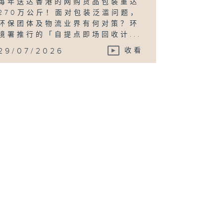
每年送达香港的网购货品包装重达
270万公斤！面对包装泛滥问题，
环保团体及物流业界有何对策？环
境署推行的「自提点即场回收计...
29/07/2026
收看