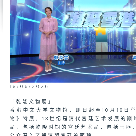
第
研
木
1
场
梦
18/06/2026
第
肿
有
「乾隆文物展」
香港中文大学文物馆，即日起至10月18日
物》特展。18世纪是清代宫廷艺术发展的巅
品，包括乾隆时期的宫廷艺术品，包括玉器
1
都
公众深入了解清朝宫廷的面貌。