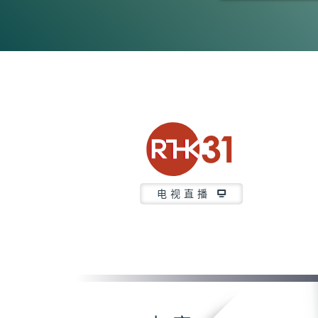
0
seconds
of
23
minutes,
7
seconds
Volume
90%
电视直播