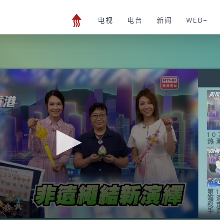
电视
电台
新闻
WEB+
1
热
第1
箱
稳
手