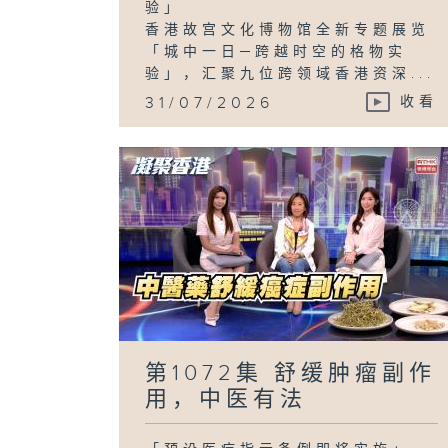
验」
香港故宫文化博物馆全新专题展览
「城中一日─跨越时空的格物实
验」，汇聚九位跨领域香港资深...
31/07/2026
收看
第1072集 舒缓肿瘤副作
用，中医有法