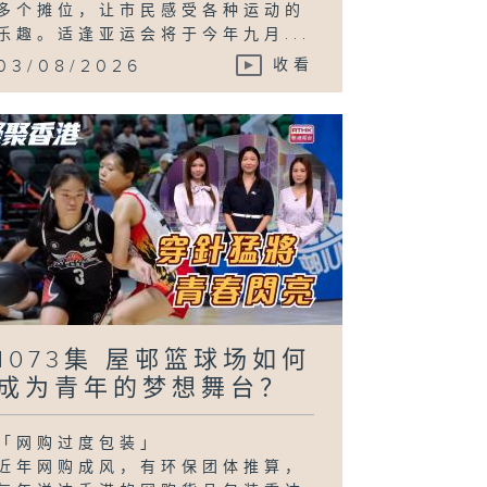
多个摊位，让市民感受各种运动的
乐趣。适逢亚运会将于今年九月...
03/08/2026
收看
1073集 屋邨篮球场如何
成为青年的梦想舞台？
「网购过度包装」
近年网购成风，有环保团体推算，