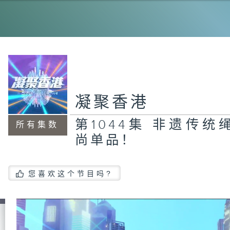
1
致
凝聚香港
第
式
废
第1044集 非遗传
在
所有集数
尚单品！
您喜欢这个节目吗?
第
学
立
的