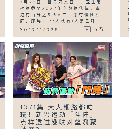
7月28日「世界肝炎日」，卫生署
根据截至2022年之数据估算，本
港有百分之5.6人口，患有慢性乙
肝，即每20个人就有1人是乙肝...
30/07/2026
收看
1071集 大人细路都啱
玩！新兴运动「斗阵」
点样透过趣味对垒凝聚