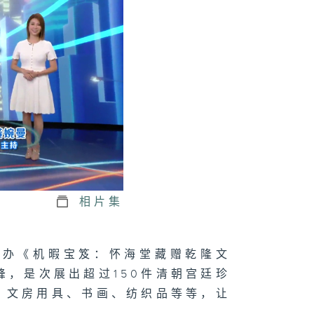
1074集 木匠钻
传统榫卯，赋予
头第二次生命
073集 屋邨篮球
如何成为青年的
想舞台？
相片集
1072集 舒缓
瘤副作用，中医
法
举办《机暇宝笈：怀海堂藏赠乾隆文
峰，是次展出超过150件清朝宫廷珍
、文房用具、书画、纺织品等等，让
071集 大人细路
啱玩！新兴运动