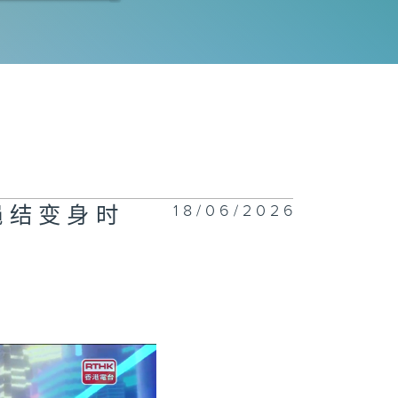
077集 热饮会引
食道癌？
1076集 一站
回收服务开创减
新市场，助大众
18/06/2026
统绳结变身时
日常轻松减废
1075集 了解
生心理健康，建
互相聆听与分享
校园文化！