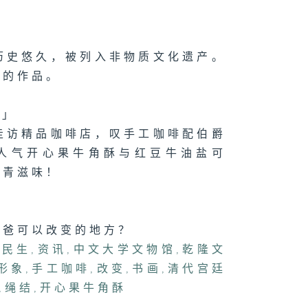
斗阵」点样透过
味对垒凝聚社
？
历史悠久，被列入非物质文化遗产。
往的作品。
070集 宠物保
兴起，主人投保
何要注意？
游」
走访精品咖啡店，叹手工咖啡配伯爵
试食人气开心果牛角酥与红豆牛油盐可
文青滋味！
爸爸可以改变的地方？
,
民生
,
资讯
,
中文大学文物馆
,
乾隆文
形象
,
手工咖啡
,
改变
,
书画
,
清代宫廷
,
绳结
,
开心果牛角酥