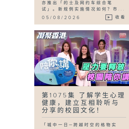
亦推出「的士及网约车综合笔
试」。新规例实施情况如何？市...
05/08/2026
收看
第1075集 了解学生心理
健康，建立互相聆听与
分享的校园文化！
「城中一日─跨越时空的格物实