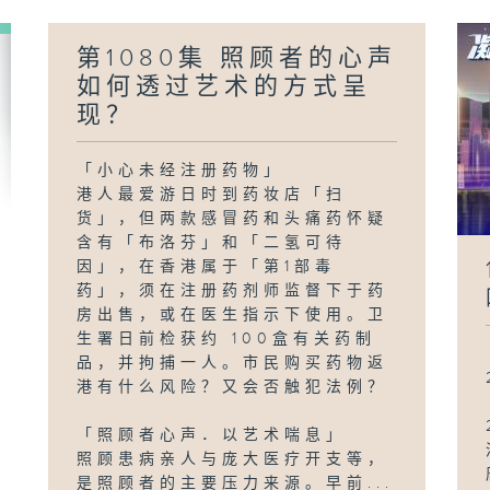
第1080集 照顾者的心声
如何透过艺术的方式呈
现？
「小心未经注册药物」
港人最爱游日时到药妆店「扫
货」，但两款感冒药和头痛药怀疑
含有「布洛芬」和「二氢可待
因」，在香港属于「第1部毒
药」，须在注册药剂师监督下于药
房出售，或在医生指示下使用。卫
生署日前检获约 100盒有关药制
品，并拘捕一人。市民购买药物返
港有什么风险？又会否触犯法例？
「照顾者心声．以艺术喘息」
照顾患病亲人与庞大医疗开支等，
是照顾者的主要压力来源。早前...