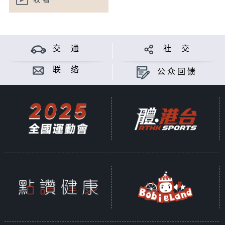
收看
交 通
社 交
联 络
公众回馈