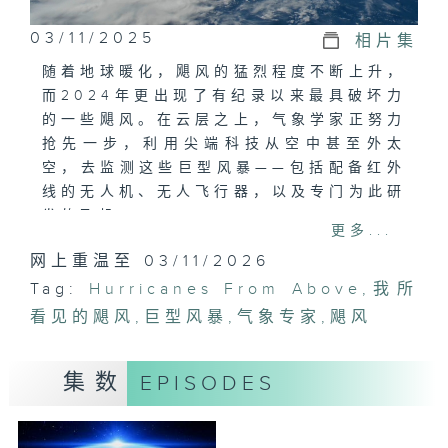
03/11/2025
相片集
随着地球暖化，飓风的猛烈程度不断上升，
而2024年更出现了有纪录以来最具破坏力
的一些飓风。在云层之上，气象学家正努力
抢先一步，利用尖端科技从空中甚至外太
空，去监测这些巨型风暴——包括配备红外
线的无人机、无人飞行器，以及专门为此研
发的飞机。
更多...
我们可以看到科学家、气象专家和美国太空
网上重温至 03/11/2026
总署（NASA）如何深入美国、加勒比海及
Tag:
世界其他地区的风暴中心，收集能够挽救生
Hurricanes From Above
,
我所
命的关键数据。
看见的飓风
,
巨型风暴
,
气象专家
,
飓风
集数
EPISODES