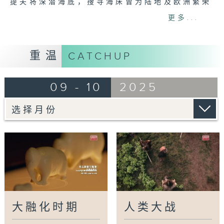
提夫将深潜海底，搜寻海床曾为陆地及欧洲繁荣
中心的证据。然而当史提夫潜入深海时，他的发
更多...
现远超预期。
回到陆地，Michaela深入调查这片古老大陆的
重温
CATCHUP
秘密，试图解开其沉没之谜。她发现在距今不足
一万年前，一场史无前例的天灾变塑造了北海，
09 - 10
2025
永久分割了英国与欧洲。这场浩劫或许正是推动
早期人类文明跃进的关键转折点。
Steve深入研究早期人类如何快速适应新的水世
界，创造出异于今日的船舶的独特水上载具。当
史提夫亲自测试这些远古船只时，其性能表现令
他震惊。
同一时间，在北极，Michaela与英国南极调查
局携手合作，从偏远冰川深处钻取珍贵的冰芯。
这些冰层样本将揭示全球气候变迁的关键讯息。
令人惊异的是，Michaela发现气候暖化竟可能
大融化时期
人类大战
是触发新冰河时期的理想条件。