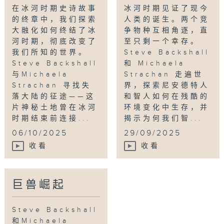
倘若地球再度坠入冰封世界，人类物种将如何求
在冰河时期史诗故事
冰河时期见证了现今
存？Steve展开探索之旅，与一位深谙末日威胁
的终章中，我们探索
人类的诞生。两个竞
的生存专家会面；Michaela则会带我们造访北
大融化如何终结了冰
争物种互相角逐，直
河时期，彻底改变了
至只剩一个幸存。
极的末日准备基地，一座位于冰层深处，专为确
我们所知的世界。
Steve Backshall
保人类在末世浩劫后的延续而建地下堡垒。
Steve Backshall
和 Michaela
与Michaela
Strachan 走遍世
In the epic conclusion to the Ice
Strachan 寻找失
界，探索尼安德特人
Age story we discover how the Great
落大陆的征途——这
和智人如何在残酷的
Thaw brought the end of the Ice Age
片神秘土地曾在冰河
环境变化中生存，并
and changed the world as we know
时期结束前连接...
揭示为何我们智...
it. Steve Backshall and Michaela
06/10/2025
29/09/2025
Strachan go in search of a long lost
收看
收看
land that once connected the UK to
mainland Europe before the Ice Age
ended. Steve will dive beneath the
巨兽崛起
waves hunting for signs that the sea
floor was once land and the thriving
hearty of Europe. But when Steve
Steve Backshall
和Michaela
goes deep beneath the waves, he