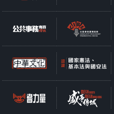
survival expert who understands the
terrible dangers we may face; and
Michaela visits a site in the Arctic
where they are preparing for
doomsday. She’s at an underground
bunker beneath the ice that is
working on ensuring a means for
humanity to survive after an
apocalyptic event.
Tag:
Great Thaw
,
Steve
Bachshall
,
Micaela Strachan
,
冰河时期
,
大融化