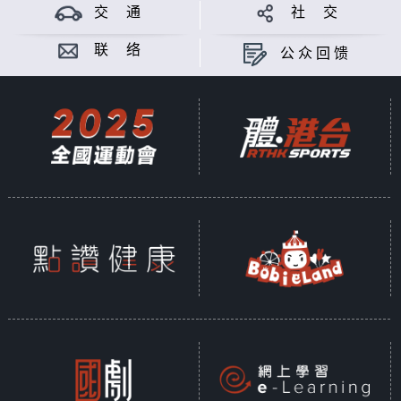
rivers today. As Steve tests out
交 通
社 交
these ancient boats he’s shocked by
the results.
联 络
公众回馈
Meanwhile, deep in the Arctic,
Michaela is working with the British
Antarctic Survey as they drill for
Ice Cores from a remote glacier. The
ice they recover could reveal how
the climate is changing around the
globe. Bizarrely Michaela discovers
how a warming world may actually
create the perfect conditions to
trigger a new Ice Age.
But if the world were plunged into
the deep freeze again, how might
we as a species cope? Steve goes in
search of answers and meets a