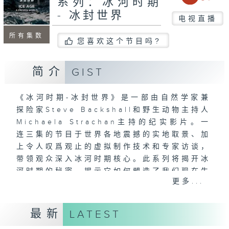
系列：冰河时期
- 冰封世界
电视直播
所有集数
您喜欢这个节目吗?
简介
GIST
《冰河时期-冰封世界》是一部由自然学家兼
探险家Steve Backshall和野生动物主持人
Michaela Strachan主持的纪实影片。一
连三集的节目于世界各地震撼的实地取景、加
上令人叹爲观止的虚拟制作技术和专家访谈，
带领观众深入冰河时期核心。此系列将揭开冰
河时期的秘密，揭示它如何塑造了我们现在生
更多...
活的世界。节目记录了巨兽的崛起，从长毛象
到剑齿虎；尼安德特人对智人的大卫与歌利亚
式故事；以及全球暖化竟可能引发下一个冰河
最新
LATEST
时期的极大讽刺。