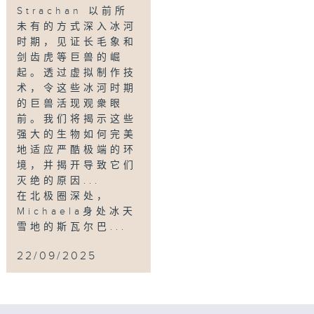
Strachan 以前所
finds more than he bargained for…
未有的方式深入冰河
时期，见证长毛象和
Back on dry land, Michaela is on a
剑齿虎等巨兽的崛
hunt to find out more about this
起。透过虚拟制作技
ancient land and wants to know how
术，令这些冰河时期
it flooded. She discovers that less
的巨兽活现观衆眼
than 10,000 years ago there was a
前。我们将揭示这些
natural disaster of epic proportions
强大的生物如何完美
that helped form the North Sea and
地适应严酷极端的环
cut the UK off from Europe
境，并揭开导致它们
灭绝的原因...
permanently. But this disaster may
在北极圈深处，
have been the catalyst for early
Michaela身处冰天
humans to develop further.
雪地的斯瓦尔巴...
Steve explores how early humans
22/09/2025
quickly adapted to their newly
flooded world by developing
watercraft unlike any we see on the