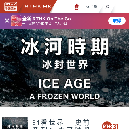
ENG
/
繁
×
全新 RTHK On The Go
取得
一手掌握 RTHK 电台、电视节目
31看世界 - 史前