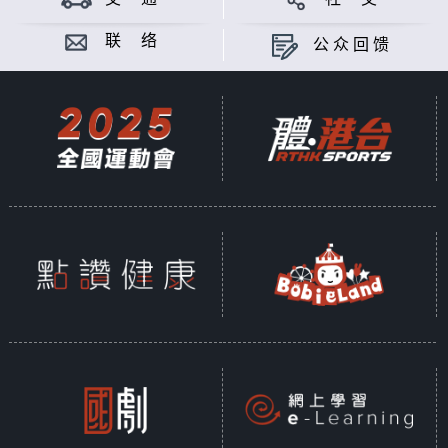
联 络
公众回馈