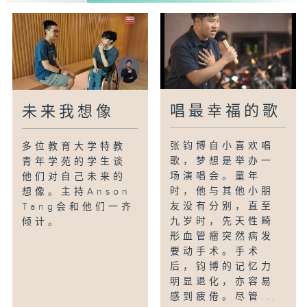
唱最幸福的歌
未来我想像
张钧博自小喜欢唱
多位教育大学特教
歌，梦想是举办一
青年学苑的学生谈
场演唱会。童年
他们对自己未来的
时，他与其他小朋
想像。主持Anson
友没有分别，直至
Tang会和他们一齐
九岁时，先天性畸
倾计。
形血管瘤突然病发
要动手术。手术
后，钧博的记忆力
明显退化，亦容易
感到疲倦。尽管...