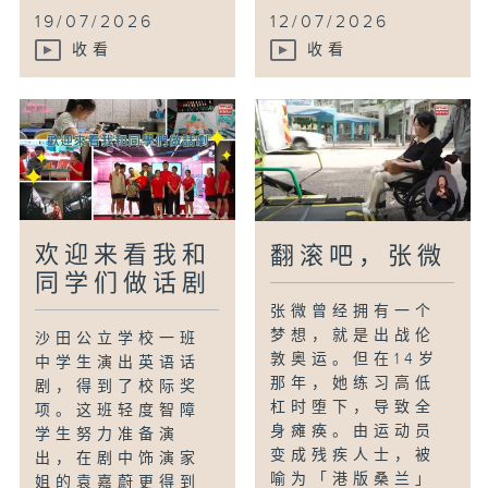
19/07/2026
12/07/2026
收看
收看
欢迎来看我和
翻滚吧，张微
同学们做话剧
张微曾经拥有一个
梦想，就是出战伦
沙田公立学校一班
敦奥运。但在14岁
中学生演出英语话
那年，她练习高低
剧，得到了校际奖
杠时堕下，导致全
项。这班轻度智障
身瘫痪。由运动员
学生努力准备演
变成残疾人士，被
出，在剧中饰演家
喻为「港版桑兰」
姐的袁嘉蔚更得到