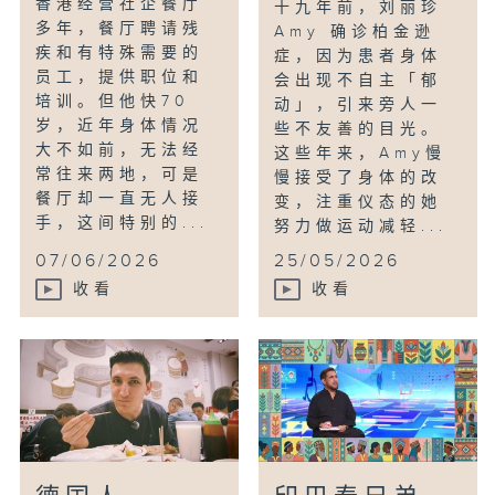
香港经营社企餐厅
十九年前，刘丽珍
多年，餐厅聘请残
Amy 确诊柏金逊
疾和有特殊需要的
症，因为患者身体
员工，提供职位和
会出现不自主「郁
培训。但他快70
动」，引来旁人一
岁，近年身体情况
些不友善的目光。
大不如前，无法经
这些年来，Amy慢
常往来两地，可是
慢接受了身体的改
餐厅却一直无人接
变，注重仪态的她
手，这间特别的...
努力做运动减轻...
07/06/2026
25/05/2026
收看
收看