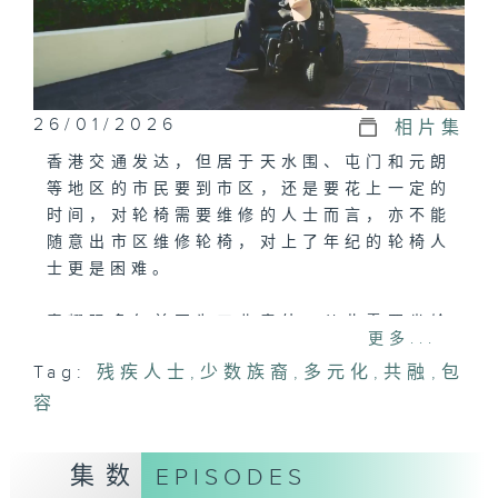
26/01/2026
相片集
香港交通发达，但居于天水围、屯门和元朗
等地区的市民要到市区，还是要花上一定的
时间，对轮椅需要维修的人士而言，亦不能
随意出市区维修轮椅，对上了年纪的轮椅人
士更是困难。
麦耀强多年前因为工业意外，从此需要坐轮
更多...
椅，他关注残疾人士社区友善环境，帮助屯
Tag:
残疾人士
,
少数族裔
,
多元化
,
共融
,
包
门、元朗和天水围区内人士义务维修轮椅，
容
希望可以帮到更多人。
今集主持Angel和Wimmy会到元朗跟麦耀
集数
EPISODES
强一同了解区内残疾人士的友善环境。