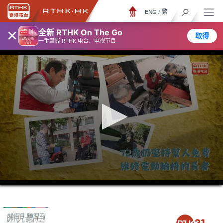
ENG
/
繁
×
全新 RTHK On The Go
取得
一手掌握 RTHK 电台、电视节目
0
seconds
of
26
minutes,
6