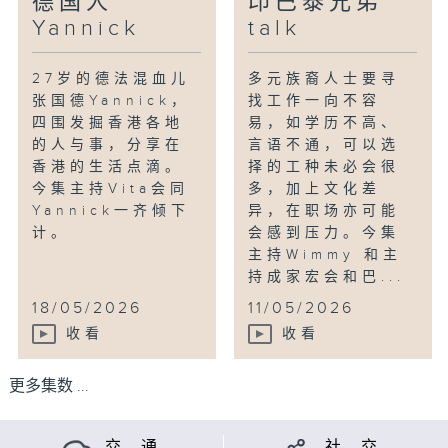
德国人
印巴泰兄弟
Yannick
talk
27岁的德法混血儿
多元族裔人士要寻
张国德Yannick，
找工作一向不容
四围发掘香港各地
易，如学历不高、
的人与事，分享在
言语不通，可以选
香港的生活点滴。
择的工种未必会很
今集主持Vita会同
多，加上文化差
Yannick一齐倾下
异，在职场亦可能
计。
会感到压力。今集
主持Wimmy 和主
持成家宏会和巴...
18/05/2026
11/05/2026
收看
收看
更多集数 ...
交 通
社 交