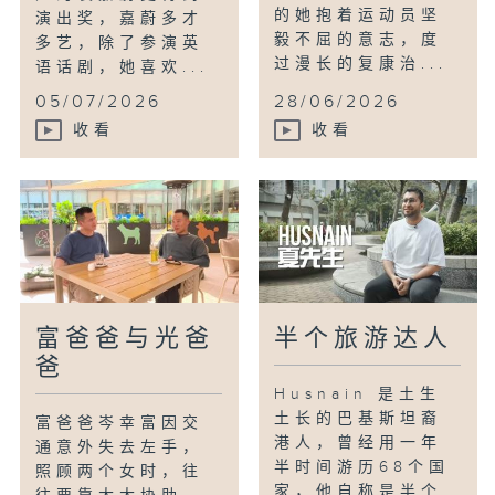
的她抱着运动员坚
演出奖，嘉蔚多才
毅不屈的意志，度
多艺，除了参演英
过漫长的复康治...
语话剧，她喜欢...
05/07/2026
28/06/2026
收看
收看
富爸爸与光爸
半个旅游达人
爸
Husnain 是土生
土长的巴基斯坦裔
富爸爸岑幸富因交
港人，曾经用一年
通意外失去左手，
半时间游历68个国
照顾两个女时，往
家，他自称是半个