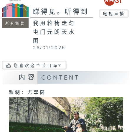
seconds
睇得见。听得到
电视直播
我用轮椅走匀
所有集数
屯门元朗天水
围
26/01/2026
您喜欢这个节目吗?
内容
CONTENT
监制：尤翠茵