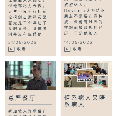
往要靠太太协助，
旅游达人。
但他都尽力去做。
Husnain认为结识
天生不良于行的前
朋友不需要在意种
轮椅剑击运动员梁
族，但他有过因为
志光是三个年幼子
样貌而被歧视的经
女的父亲，身体障
历，于是他加入...
别并没有阻碍他...
21/06/2026
14/06/2026
收看
收看
佢系病人又唔
尊严餐厅
系病人
新加坡人许承俊在