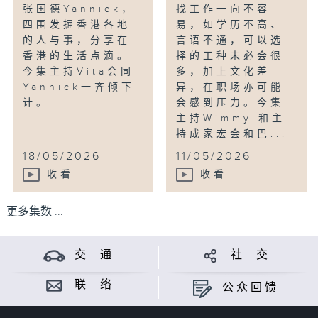
张国德Yannick，
找工作一向不容
四围发掘香港各地
易，如学历不高、
的人与事，分享在
言语不通，可以选
香港的生活点滴。
择的工种未必会很
今集主持Vita会同
多，加上文化差
Yannick一齐倾下
异，在职场亦可能
计。
会感到压力。今集
主持Wimmy 和主
持成家宏会和巴...
18/05/2026
11/05/2026
收看
收看
更多集数 ...
交 通
社 交
联 络
公众回馈