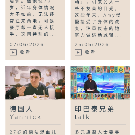
培训。但他快70
动」，引来旁人一
岁，近年身体情况
些不友善的目光。
大不如前，无法经
这些年来，Amy慢
常往来两地，可是
慢接受了身体的改
餐厅却一直无人接
变，注重仪态的她
手，这间特别的...
努力做运动减轻...
07/06/2026
25/05/2026
收看
收看
德国人
印巴泰兄弟
Yannick
talk
27岁的德法混血儿
多元族裔人士要寻