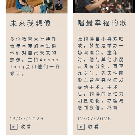
唱最幸福的歌
未来我想像
张钧博自小喜欢唱
多位教育大学特教
歌，梦想是举办一
青年学苑的学生谈
场演唱会。童年
他们对自己未来的
时，他与其他小朋
想像。主持Anson
友没有分别，直至
Tang会和他们一齐
九岁时，先天性畸
倾计。
形血管瘤突然病发
要动手术。手术
后，钧博的记忆力
明显退化，亦容易
感到疲倦。尽管...
19/07/2026
12/07/2026
收看
收看