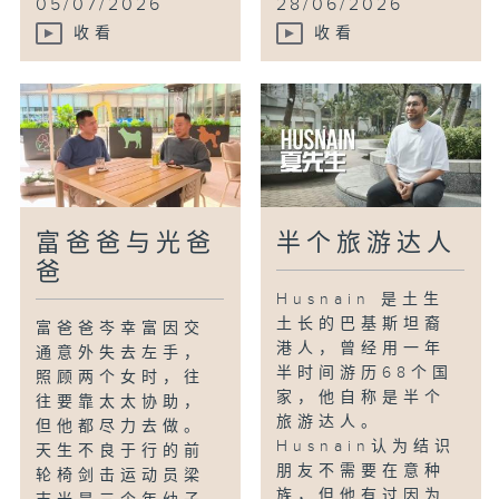
05/07/2026
28/06/2026
收看
收看
富爸爸与光爸
半个旅游达人
爸
Husnain 是土生
土长的巴基斯坦裔
富爸爸岑幸富因交
港人，曾经用一年
通意外失去左手，
半时间游历68个国
照顾两个女时，往
家，他自称是半个
往要靠太太协助，
旅游达人。
但他都尽力去做。
Husnain认为结识
天生不良于行的前
朋友不需要在意种
轮椅剑击运动员梁
族，但他有过因为