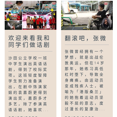
欢迎来看我和
翻滚吧，张微
同学们做话剧
张微曾经拥有一个
梦想，就是出战伦
沙田公立学校一班
敦奥运。但在14岁
中学生演出英语话
那年，她练习高低
剧，得到了校际奖
杠时堕下，导致全
项。这班轻度智障
身瘫痪。由运动员
学生努力准备演
变成残疾人士，被
出，在剧中饰演家
喻为「港版桑兰」
姐的袁嘉蔚更得到
的她抱着运动员坚
演出奖，嘉蔚多才
毅不屈的意志，度
多艺，除了参演英
过漫长的复康治...
语话剧，她喜欢...