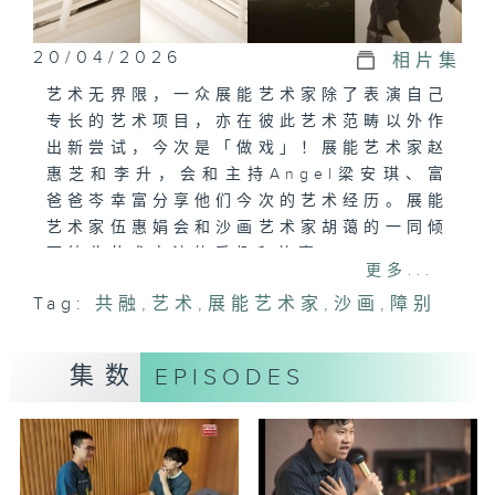
20/04/2026
相片集
艺术无界限，一众展能艺术家除了表演自己
专长的艺术项目，亦在彼此艺术范畴以外作
出新尝试，今次是「做戏」！展能艺术家赵
惠芝和李升，会和主持Angel梁安琪、富
爸爸岑幸富分享他们今次的艺术经历。展能
艺术家伍惠娟会和沙画艺术家胡蔼的一同倾
下彼此艺术交流的乐趣和故事。
更多...
Tag:
共融
,
艺术
,
展能艺术家
,
沙画
,
障别
集数
EPISODES