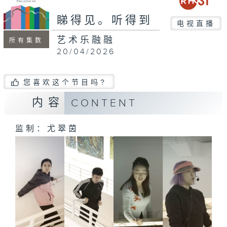
seconds
睇得见。听得到
电视直播
艺术乐融融
所有集数
20/04/2026
您喜欢这个节目吗?
内容
CONTENT
监制：尤翠茵