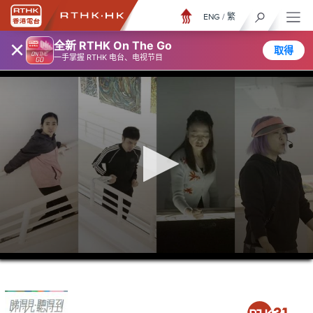
ENG
/
繁
×
全新 RTHK On The Go
取得
一手掌握 RTHK 电台、电视节目
0
seconds
of
26
minutes,
7