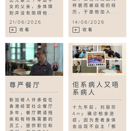
志光是三个年幼子
样貌而被歧视的经
女的父亲，身体障
历，于是他加入...
别并没有阻碍他...
21/06/2026
14/06/2026
收看
收看
佢系病人又唔
尊严餐厅
系病人
新加坡人许承俊在
香港经营社企餐厅
十九年前，刘丽珍
多年，餐厅聘请残
Amy 确诊柏金逊
疾和有特殊需要的
症，因为患者身体
员工，提供职位和
会出现不自主「郁