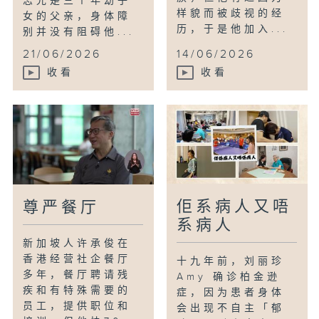
志光是三个年幼子
样貌而被歧视的经
女的父亲，身体障
历，于是他加入...
别并没有阻碍他...
21/06/2026
14/06/2026
收看
收看
佢系病人又唔
尊严餐厅
系病人
新加坡人许承俊在
香港经营社企餐厅
十九年前，刘丽珍
多年，餐厅聘请残
Amy 确诊柏金逊
疾和有特殊需要的
症，因为患者身体
员工，提供职位和
会出现不自主「郁