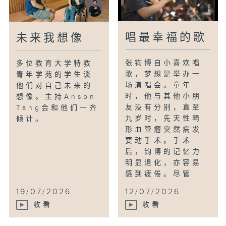
唱最幸福的歌
未来我想像
张钧博自小喜欢唱
多位教育大学特教
歌，梦想是举办一
青年学苑的学生谈
场演唱会。童年
他们对自己未来的
时，他与其他小朋
想像。主持Anson
友没有分别，直至
Tang会和他们一齐
九岁时，先天性畸
倾计。
形血管瘤突然病发
要动手术。手术
后，钧博的记忆力
明显退化，亦容易
感到疲倦。尽管...
19/07/2026
12/07/2026
收看
收看