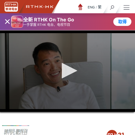
ENG
/
繁
×
全新 RTHK On The Go
取得
一手掌握 RTHK 电台、电视节目
0
seconds
of
26
minutes,
7