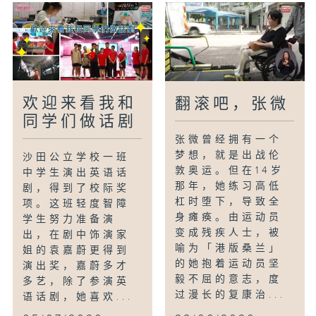
欢迎来看我和
翻滚吧，张微
同学们做话剧
张微曾经拥有一个
梦想，就是出战伦
沙田公立学校一班
敦奥运。但在14岁
中学生演出英语话
那年，她练习高低
剧，得到了校际奖
杠时堕下，导致全
项。这班轻度智障
身瘫痪。由运动员
学生努力准备演
变成残疾人士，被
出，在剧中饰演家
喻为「港版桑兰」
姐的袁嘉蔚更得到
的她抱着运动员坚
演出奖，嘉蔚多才
毅不屈的意志，度
多艺，除了参演英
过漫长的复康治...
语话剧，她喜欢...