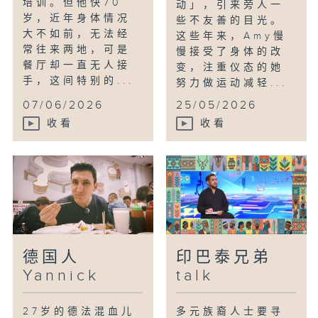
培训。但他快70
动」，引来旁人一
岁，近年身体情况
些不友善的目光。
大不如前，无法经
这些年来，Amy慢
常往来两地，可是
慢接受了身体的改
餐厅却一直无人接
变，注重仪态的她
手，这间特别的...
努力做运动减轻...
07/06/2026
25/05/2026
收看
收看
德国人
印巴泰兄弟
Yannick
talk
27岁的德法混血儿
多元族裔人士要寻