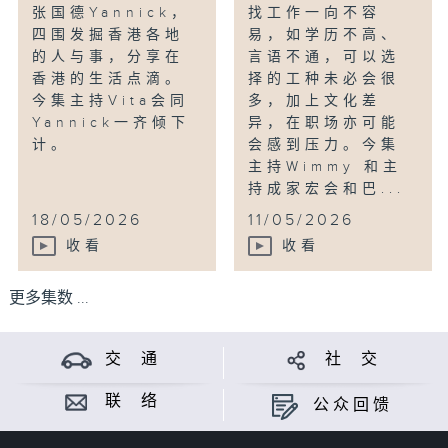
张国德Yannick，
找工作一向不容
四围发掘香港各地
易，如学历不高、
的人与事，分享在
言语不通，可以选
香港的生活点滴。
择的工种未必会很
今集主持Vita会同
多，加上文化差
Yannick一齐倾下
异，在职场亦可能
计。
会感到压力。今集
主持Wimmy 和主
持成家宏会和巴...
18/05/2026
11/05/2026
收看
收看
更多集数 ...
交 通
社 交
联 络
公众回馈