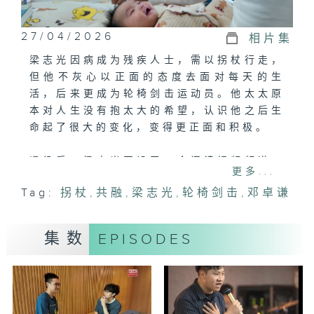
27/04/2026
相片集
梁志光因病成为残疾人士，需以拐杖行走，
但他不灰心以正面的态度去面对每天的生
活，后来更成为轮椅剑击运动员。他太太原
本对人生没有抱太大的希望，认识他之后生
命起了很大的变化，变得更正面和积极。
退役后，梁志光开设了一个阅读视频频道，
更多...
希望可以透过自身的经历鼓励更多的人正向
Tag:
拐杖
,
共融
,
梁志光
,
轮椅剑击
,
邓卓谦
的面对每一天。探索自己内在的美好，一同
成为更好的自己。
集数
EPISODES
今集他会和钢琴家邓卓谦、主持富爸爸岑幸
富一同交流。