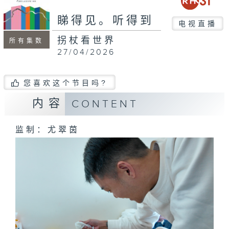
seconds
睇得见。听得到
电视直播
拐杖看世界
所有集数
27/04/2026
您喜欢这个节目吗?
内容
CONTENT
监制：尤翠茵