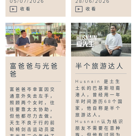
05/07/2026
28/06/2026
收看
收看
富爸爸与光爸
半个旅游达人
爸
Husnain 是土生
土长的巴基斯坦裔
富爸爸岑幸富因交
港人，曾经用一年
通意外失去左手，
半时间游历68个国
照顾两个女时，往
家，他自称是半个
往要靠太太协助，
旅游达人。
但他都尽力去做。
Husnain认为结识
天生不良于行的前
朋友不需要在意种
轮椅剑击运动员梁
族，但他有过因为