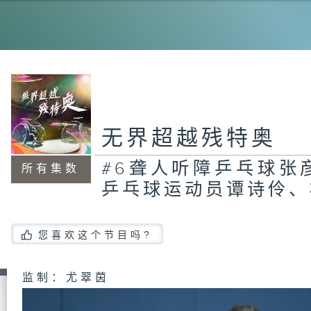
#
赛
无界超越残特奥
#
系
棋
#6聋人听障乒乓球张
所有集数
乒乓球运动员谭诗伶、
#
您喜欢这个节目吗?
人
动
监制：尤翠茵