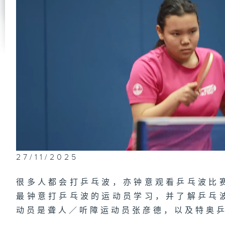
#
奥
球
#
田
田
#
剑
球
27/11/2025
袁
很多人都会打乒乓波，亦钟意观看乒乓波比
最钟意打乒乓波的运动员学习，并了解乒乓
#
动员是聋人／听障运动员张彦德，以及特奥
打
球