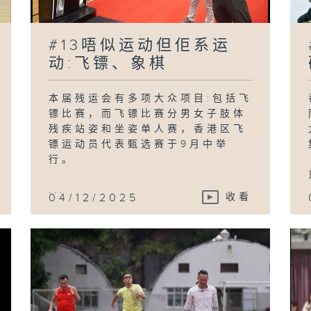
#13唔似运动但佢系运
动:飞镖、象棋
本届残运会有多项大众项目:包括飞
镖比赛，而飞镖比赛分男女子肢体
残疾站姿和坐姿单人赛，香港区飞
镖运动员代表甄选赛于9月中举
行。
...
04/12/2025
收看