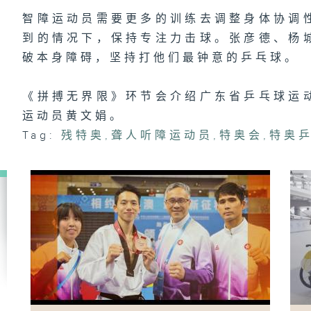
智障运动员需要更多的训练去调整身体协调
到的情况下，保持专注力击球。张彦德、杨
破本身障碍，坚持打他们最钟意的乒乓球。
#
—
陈
运
《拼搏无界限》环节会介绍广东省乒乓球运
运动员黄文娟。
Tag:
残特奥
,
聋人听障运动员
,
特奥会
,
特奥