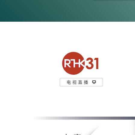
0
seconds
of
23
minutes,
7
seconds
Volume
90%
电视直播