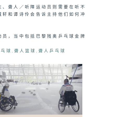
性、聋人／听障运动员则需要在听不
城轩和谭诗伶会告诉主持他们如何冲
7在水中找到我
特奥游泳运动员
柏希、残疾游泳
动员区乐诒
动员，当中包括巴黎残奥乒乓球金牌
乒乓球
,
聋人篮球
,
聋人乒乓球