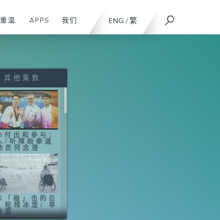
重温
APPS
我们
ENG
/
繁
其他集数
16付出和参与：
人/听障跆拳道
动员何念澄
15「碰」击的巨
：轮椅冰壶/ 旱
冰壶