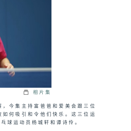
11热爱篮球: 特
莫浩源和聋人篮
吕健平
10跑呀跑: 残疾
径鲍锥耀、特奥
径梁雨森
9华丽转身-轮椅
击范佩珊、乒乓
运勋员王愉程和
泳琪
相片集
赛，今集主持富爸爸和爱美会跟三位
波如何吸引和令他们快乐。这三位运
8看我今天怎么
乒乓球运动员杨城轩和谭诗伶。
:聋人/听障羽毛
、足球