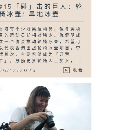
#15「碰」击的巨人：轮
椅冰壶/ 旱地冰壶
香港有不少残奥运动员，但冬奥项
目的运动员却相对稀少。仇健明成
立一个协会推动轮椅冰壶，希望可
以代表香港出战轮椅冰壶项目，夺
牌其次，主要希望成为「开荒
牛」，鼓励更多轮椅人士加入，...
06/12/2025
收看