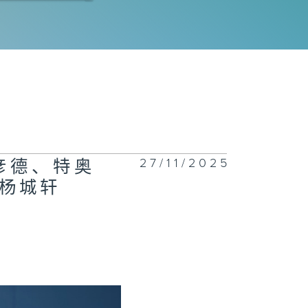
14看不到的比
-盲人门球
13唔似运动但佢
运动:飞镖、象
27/11/2025
彦德、特奥
杨城轩
12我的「滚」动
生—硬地滚球运
员郭海莹