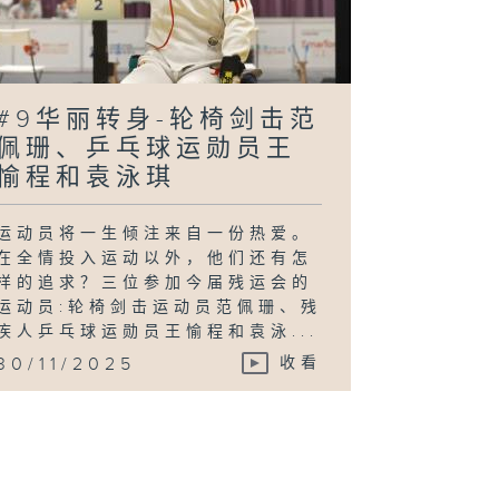
#9华丽转身-轮椅剑击范
佩珊、乒乓球运勋员王
愉程和袁泳琪
运动员将一生倾注来自一份热爱。
在全情投入运动以外，他们还有怎
样的追求？三位参加今届残运会的
运动员:轮椅剑击运动员范佩珊、残
疾人乒乓球运勋员王愉程和袁泳...
30/11/2025
收看