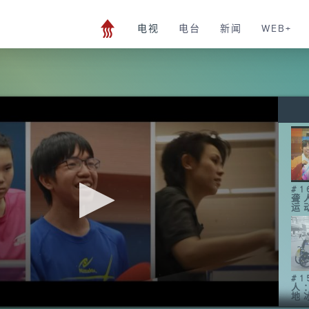
电视
电台
新闻
WEB+
#
聋
运
#
人
地