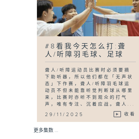
#8看我今天怎么打:聋
人/听障羽毛球、足球
聋人/听障运动员比赛时必须要摘
下助听器，所以他们都在「无声状
态」下作赛，聋人/听障羽毛球运
动员不但未能靠听觉判断球从哪里
来，比赛时亦听不到观众的打气
声，唯有专注、沉着应战。聋人...
29/11/2025
收看
更多集数 ...