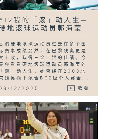
#12我的「滚」动人生—
硬地滚球运动员郭海莹
香港硬地滚球运动员过去在多个国
际赛事成绩斐然，在巴黎残奥更是
大丰收，取得三金二银的佳绩。今
集会看看硬地滚球运动员郭海莹的
「滚」动人生，她曾经在2008北
京残奥摘下混合BC2级个人赛金...
03/12/2025
收看